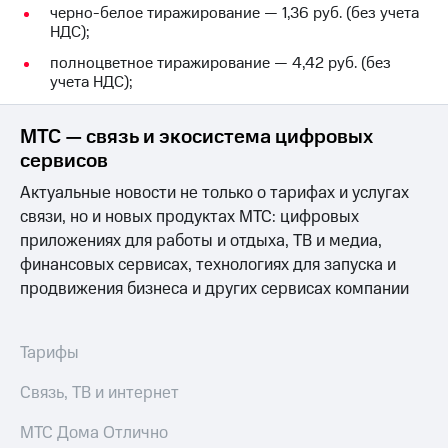
Раскрытие
черно-белое тиражирование — 1,36 руб. (без учета
информации
НДС);
Информация
акционерам
полноцветное тиражирование — 4,42 руб. (без
Документы
учета НДС);
ПАО
"МТС"
МТС — связь и экосистема цифровых
Собрания
акционеров
сервисов
Личный
Актуальные новости не только о тарифах и услугах
кабинет
акционера
связи, но и новых продуктах МТС: цифровых
Акционерный
приложениях для работы и отдыха, ТВ и медиа,
капитал
финансовых сервисах, технологиях для запуска и
Контроль
продвижения бизнеса и других сервисах компании
и
аудит
Рынок
акций
Тарифы
Описание
Связь, ТВ и интернет
Программа
приобретения
МТС Дома Отлично
Порядок