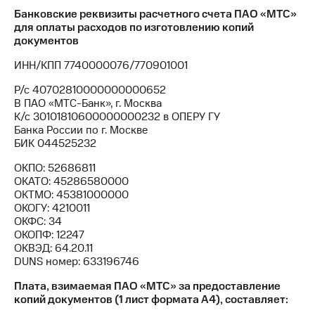
Банковские реквизиты расчетного счета ПАО «МТС»
МТС
для оплаты расходов по изготовлению копий
о технологиях
документов
Достижения
ИНН/КПП 7740000076/770901001
Р/с 40702810000000000652
Интервью
В ПАО «МТС-Банк», г. Москва
К/с 30101810600000000232 в ОПЕРУ ГУ
Финансовая
Банка России по г. Москве
отчетность
БИК 044525232
Контакты
ОКПО: 52686811
ОКАТО: 45286580000
Новости
ОКТМО: 45381000000
в
ОКОГУ: 4210011
регионе
ОКФС: 34
ОКОПФ: 12247
м и акционерам
ОКВЭД: 64.20.11
Корпоративное
DUNS номер: 633196746
управление
Плата, взимаемая ПАО «МТС» за предоставление
Корпоративный
копий документов (1 лист формата А4), составляет:
секретарь