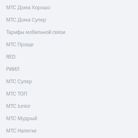
выкупа
МТС Дома Хорошо
акций
Дивиденды
МТС Дома Супер
Рынок
облигаций
Тарифы мобильной связи
Описание
МТС Проще
Еврооблигации-2023
Уведомление
о
RED
погашении
именных
РИИЛ
облигаций
Другое
МТС Супер
Регистратор
МТС ТОП
Реквизиты
Контакты
МТС Junior
йчивое развитие
и деловая этика
МТС Мудрый
На главную
МТС Налегке