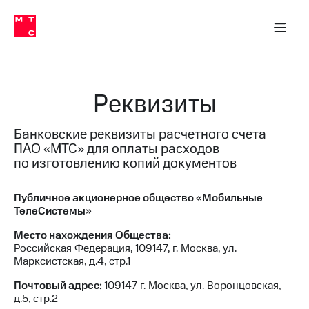
О
сторам и акционерам
Комплаенс и деловая этика
Устойчивое развитие
Медиа-центр
О МТС
О МТС
На главную
компании
О
компании
Стратегия
Стратегия
Карьера
Реквизиты
в МТС
Карьера
в МТС
Пресс-
Банковские реквизиты расчетного счета
релизы
История
ПАО «МТС» для оплаты расходов
компании
МТС
по изготовлению копий документов
о технологиях
Руководство
региона
Публичное акционерное общество «Мобильные
ТелеСистемы»
Правовая
информация
Место нахождения Общества:
Российская Федерация, 109147, г. Москва, ул.
Контакты
Марксистская, д.4, стр.1
Медиа-центр
Почтовый адрес:
109147 г. Москва, ул. Воронцовская,
Пресс-
д.5, стр.2
релизы