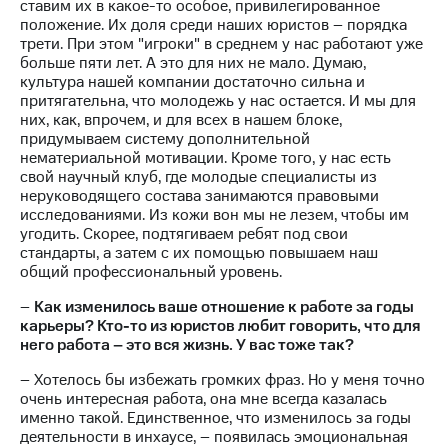
ставим их в какое-то особое, привилегированное
положение. Их доля среди наших юристов – порядка
трети. При этом "игроки" в среднем у нас работают уже
больше пяти лет. А это для них не мало. Думаю,
культура нашей компании достаточно сильна и
притягательна, что молодежь у нас остается. И мы для
них, как, впрочем, и для всех в нашем блоке,
придумываем систему дополнительной
нематериальной мотивации. Кроме того, у нас есть
свой научный клуб, где молодые специалисты из
неруководящего состава занимаются правовыми
исследованиями. Из кожи вон мы не лезем, чтобы им
угодить. Скорее, подтягиваем ребят под свои
стандарты, а затем с их помощью повышаем наш
общий профессиональный уровень.
–
Как изменилось ваше отношение к работе за годы
карьеры? Кто-то из юристов любит говорить, что для
него работа – это вся жизнь. У вас тоже так?
– Хотелось бы избежать громких фраз. Но у меня точно
очень интересная работа, она мне всегда казалась
именно такой. Единственное, что изменилось за годы
деятельности в инхаусе, – появилась эмоциональная