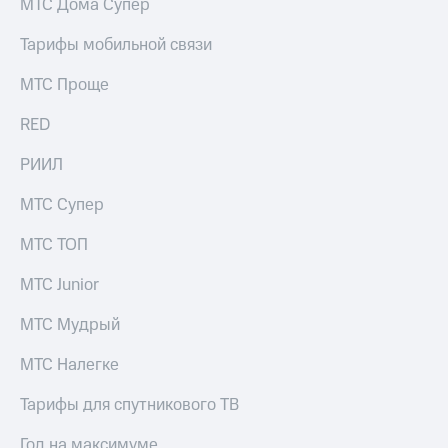
МТС Дома Супер
Тарифы мобильной связи
МТС Проще
RED
РИИЛ
МТС Супер
МТС ТОП
МТС Junior
МТС Мудрый
МТС Налегке
Тарифы для спутникового ТВ
Год на максимуме