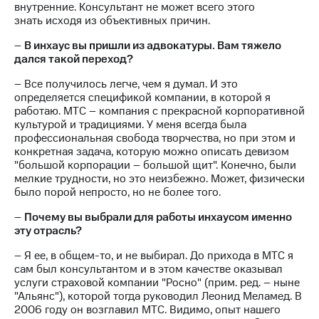
внутренние. Консультант не может всего этого
знать исходя из объективных причин.
–
В инхаус вы пришли из адвокатуры. Вам тяжело
дался такой переход?
– Все получилось легче, чем я думал. И это
определяется спецификой компании, в которой я
работаю. МТС – компания с прекрасной корпоративной
культурой и традициями. У меня всегда была
профессиональная свобода творчества, но при этом и
конкретная задача, которую можно описать девизом
"большой корпорации – большой щит". Конечно, были
мелкие трудности, но это неизбежно. Может, физически
было порой непросто, но не более того.
–
Почему вы выбрали для работы инхаусом именно
эту отрасль?
– Я ее, в общем-то, и не выбирал. До прихода в МТС я
сам был консультантом и в этом качестве оказывал
услуги страховой компании "Росно" (прим. ред. – ныне
"Альянс"), которой тогда руководил Леонид Меламед. В
2006 году он возглавил МТС. Видимо, опыт нашего