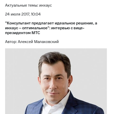
Актуальные темы: инхаус
МТС
о технологиях
24 июля 2017, 10:04
Достижения
"Консультант предлагает идеальное решение, а
инхаус – оптимальное": интервью с вице-
Интервью
президентом МТС
Автор: Алексей Малаховский
Финансовая
отчетность
Контакты
Новости
в
регионе
м и акционерам
Корпоративное
управление
Корпоративный
секретарь