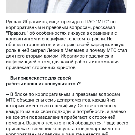
Раскрытие
информации
Информация
акционерам
Руслан Ибрагимов, вице-президент ПАО "МТС" по
Документы
корпоративным и правовым вопросам, рассказал
ПАО
"Право.ru" об особенностях инхауса в сравнении с
"МТС"
консалтингом и специфике телеком-отрасли. Не
Собрания
обошел стороной он и историю своей карьеры: какую
акционеров
роль в ней сыграл Леонид Меламед и почему МТС стал
Личный
для него вторым домом. Ибрагимов поделился и
кабинет
информацией о том, для какой работы их компания
акционера
привлекает сторонних юристов.
Акционерный
капитал
–
Вы привлекаете для своей
Контроль
работы внешних консультантов?
и
аудит
– В блоке по корпоративным и правовым вопросам
Рынок
МТС объединены семь департаментов, каждый из
акций
которых имеет свою специфику. Соответственно у
каждого из них свои подходы и потребности, и далеко
Описание
не все эти подразделения прибегают к сторонней
Программа
помощи. Выделю тех, кто к ней обращается. Чаще всего
приобретения
привлекает внешних консультантов департамент по
Порядок
корпоративным сделкам и защите инвестиций,