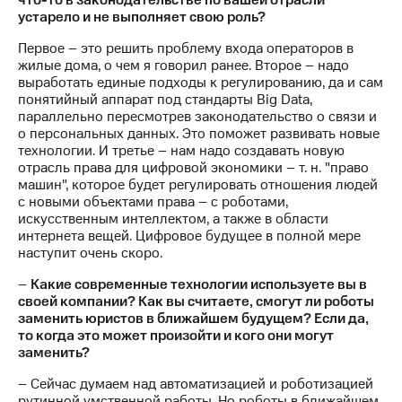
что-то в законодательстве по вашей отрасли
устарело и не выполняет свою роль?
Первое – это решить проблему входа операторов в
жилые дома, о чем я говорил ранее. Второе – надо
выработать единые подходы к регулированию, да и сам
понятийный аппарат под стандарты Big Data,
параллельно пересмотрев законодательство о связи и
о персональных данных. Это поможет развивать новые
технологии. И третье – нам надо создавать новую
отрасль права для цифровой экономики – т. н. "право
машин", которое будет регулировать отношения людей
с новыми объектами права – с роботами,
искусственным интеллектом, а также в области
интернета вещей. Цифровое будущее в полной мере
наступит очень скоро.
–
Какие современные технологии используете вы в
своей компании? Как вы считаете, смогут ли роботы
заменить юристов в ближайшем будущем? Если да,
то когда это может произойти и кого они могут
заменить?
– Сейчас думаем над автоматизацией и роботизацией
рутинной умственной работы. Но роботы в ближайшем