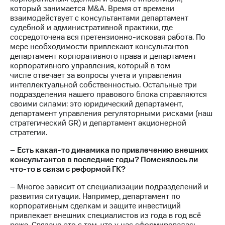
выкупа
который занимается M&A. Время от времени
акций
взаимодействует с консультантами департамент
Дивиденды
судебной и административной практики, где
Рынок
сосредоточена вся претензионно-исковая работа. По
облигаций
мере необходимости привлекают консультантов
департамент корпоративного права и департамент
Описание
корпоративного управления, который в том
Еврооблигации-2023
числе отвечает за вопросы учета и управления
Уведомление
интеллектуальной собственностью. Остальные три
о
подразделения нашего правового блока справляются
погашении
своими силами: это юридический департамент,
именных
департамент управления регуляторными рисками (наш
облигаций
стратегический GR) и департамент акционерной
Другое
стратегии.
Регистратор
–
Есть какая-то динамика по привлечению внешних
Реквизиты
консультантов в последние годы? Поменялось ли
Контакты
что-то в связи с реформой ГК?
йчивое развитие
– Многое зависит от специализации подразделений и
и деловая этика
развития ситуации. Например, департамент по
На главную
корпоративным сделкам и защите инвестиций
привлекает внешних специалистов из года в год всё