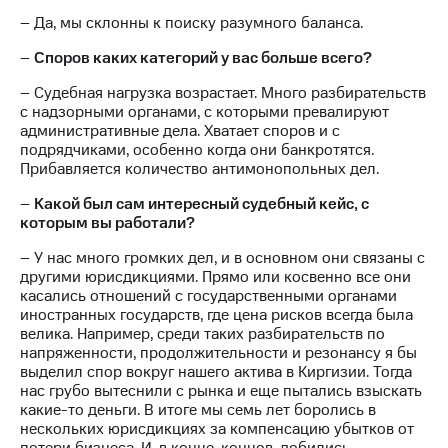
– Да, мы склонны к поиску разумного баланса.
–
Споров каких категорий у вас больше всего?
– Судебная нагрузка возрастает. Много разбирательств
с надзорными органами, с которыми превалируют
административные дела. Хватает споров и с
подрядчиками, особенно когда они банкротятся.
Прибавляется количество антимонопольных дел.
–
Какой был сам интересный судебный кейс, с
которым вы работали?
– У нас много громких дел, и в основном они связаны с
другими юрисдикциями. Прямо или косвенно все они
касались отношений с государственными органами
иностранных государств, где цена рисков всегда была
велика. Например, среди таких разбирательств по
напряженности, продолжительности и резонансу я бы
выделил спор вокруг нашего актива в Киргизии. Тогда
нас грубо вытеснили с рынка и еще пытались взыскать
какие-то деньги. В итоге мы семь лет боролись в
нескольких юрисдикциях за компенсацию убытков от