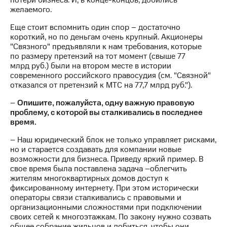
потери бизнеса. И, в конце-концов, добились
желаемого.
Еще стоит вспомнить один спор – достаточно
короткий, но по деньгам очень крупный. Акционеры
"Связного" предъявляли к нам требования, которые
по размеру претензий на тот момент (свыше 77
млрд руб.) были на втором месте в истории
современного российского правосудия (см. "Связной"
отказался от претензий к МТС на 77,7 млрд руб.").
–
Опишите, пожалуйста, одну важную правовую
проблему, с которой вы сталкивались в последнее
время.
– Наш юридический блок не только управляет рисками,
но и старается создавать для компании новые
возможности для бизнеса. Приведу яркий пример. В
свое время была поставлена задача –облегчить
жителям многоквартирных домов доступ к
фиксированному интернету. При этом исторически
операторы связи сталкивались с правовыми и
организационными сложностями при подключении
своих сетей к многоэтажкам. По закону нужно созвать
общее собрание жильцов и добиться, чтобы они