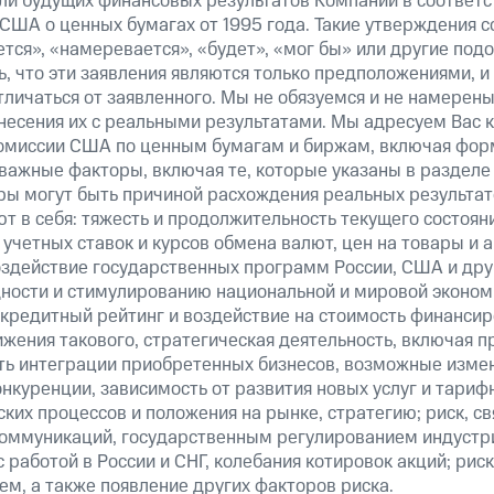
ли будущих финансовых результатов Компании в соответс
США о ценных бумагах от 1995 года. Такие утверждения 
тся», «намеревается», «будет», «мог бы» или другие по
, что эти заявления являются только предположениями, и
тличаться от заявленного. Мы не обязуемся и не намерен
несения их с реальными результатами. Мы адресуем Вас 
омиссии США по ценным бумагам и биржам, включая форм
важные факторы, включая те, которые указаны в разделе
ры могут быть причиной расхождения реальных результато
т в себя: тяжесть и продолжительность текущего состоян
учетных ставок и курсов обмена валют, цен на товары и 
оздействие государственных программ России, США и друг
ности и стимулированию национальной и мировой эконом
кредитный рейтинг и воздействие на стоимость финансир
ижения такового, стратегическая деятельность, включая п
ть интеграции приобретенных бизнесов, возможные изме
онкуренции, зависимость от развития новых услуг и тариф
ких процессов и положения на рынке, стратегию; риск, св
оммуникаций, государственным регулированием индустр
 работой в России и СНГ, колебания котировок акций; риск
м, а также появление других факторов риска.