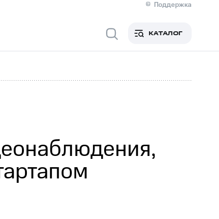
Поддержка
О МТС
я информация
Контакты
КАТАЛОГ
Медиа-центр
кты
Новости в регионе
Инвесторам и акционерам
ция акционерам
Документы
роль и аудит
Рынок акций
й
Описание
р
Реквизиты
Контакты
Устойчивое развитие
Комплаенс и деловая этика
На главную
деонаблюдения,
тартапом