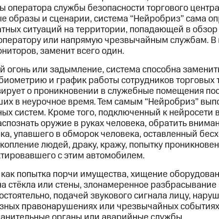
ы оператора службы безопасности торгового центра
ые образы и сценарии, система “Нейробриз” сама о
тных ситуаций на территории, попадающей в обзор
 оператору или напрямую чрезвычайным службам. В 
иторов, заменит всего один.
й огонь или задымление, система способна замени
биометрию и график работы сотрудников торговых т
ирует о проникновении в служебные помещения пос
их в неурочное время. Тем самым “Нейробриз” вып
ных систем. Кроме того, подключенный к нейросети
спознать оружие в руках человека, обратить внима
ка, упавшего в обморок человека, оставленный бес
копление людей, драку, кражу, попытку проникновен
актировавшего с этим автомобилем.
 как попытка порчи имущества, хищение оборудован
на стёкла или стены, злонамеренное разбрасывание
остоятельно, подачей звукового сигнала лицу, нар
ёзных правонарушениях или чрезвычайных событиях
анительные органы или аварийные службы.