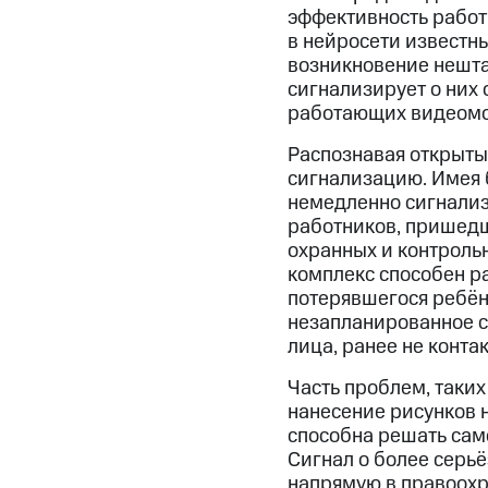
эффективность работ
в нейросети известн
возникновение нешта
сигнализирует о них
работающих видеомон
Распознавая открыты
сигнализацию. Имея 
немедленно сигнализ
работников, пришедш
охранных и контроль
комплекс способен ра
потерявшегося ребён
незапланированное с
лица, ранее не конт
Часть проблем, таких
нанесение рисунков 
способна решать сам
Сигнал о более серь
напрямую в правоохр