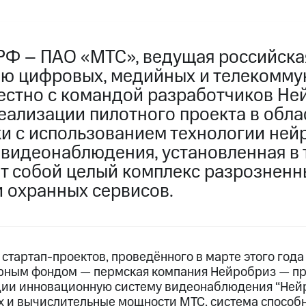
 РФ – ПАО «МТС», ведущая российска
ю цифровых, медийных и телекомм
естно с командой разработчиков Не
еализации пилотного проекта в обла
и с использованием технологии нейр
 видеонаблюдения, установленная в
ит собой целый комплекс разрозненн
и охранных сервисов.
стартап-проектов, проведённого в марте этого года
рным фондом — пермская компания Нейробриз — пр
ии инновационную систему видеонаблюдения “Нейр
х и вычислительные мощности МТС, система способ