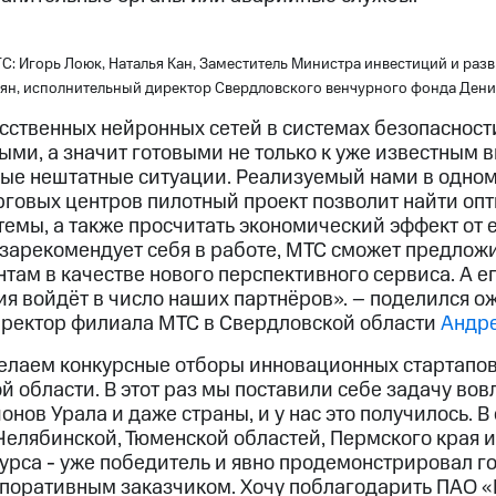
С: Игорь Лоюк, Наталья Кан, Заместитель Министра инвестиций и раз
лян, исполнительный директор Свердловского венчурного фонда Ден
сственных нейронных сетей в системах безопасности
ми, а значит готовыми не только к уже известным в
ые нештатные ситуации. Реализуемый нами в одном
рговых центров пилотный проект позволит найти о
емы, а также просчитать экономический эффект от е
зарекомендует себя в работе, МТС сможет предложи
ам в качестве нового перспективного сервиса. А е
я войдёт в число наших партнёров». – поделился о
иректор филиала МТС в Свердловской области
Андре
елаем конкурсные отборы инновационных стартапов
 области. В этот раз мы поставили себе задачу вов
онов Урала и даже страны, и у нас это получилось. 
Челябинской, Тюменской областей, Пермского края 
урса - уже победитель и явно продемонстрировал го
поративным заказчиком. Хочу поблагодарить ПАО «