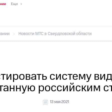
ании
Еще
ТС
Пресс-релизы
МТС о технологиях
ТС
История компании
Руководство региона
Правова
стижения
Интервью
Финансовая отчетность
Конта
пании
Новости МТС в Свердловской области
тивный секретарь
Раскрытие информации
Информа
ный кабинет акционера
Акционерный капитал
Конт
Порядок выкупа акций
Дивиденды
Рынок облигаци
 погашении именных облигаций
Другое
Регистрато
стировать систему ви
танную российским с
13 мая 2021