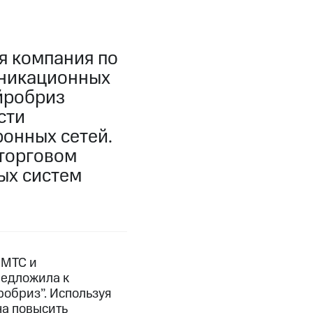
я компания по
уникационных
йробриз
сти
онных сетей.
 торговом
ых систем
 МТС и
едложила к
обриз”. Используя
на повысить