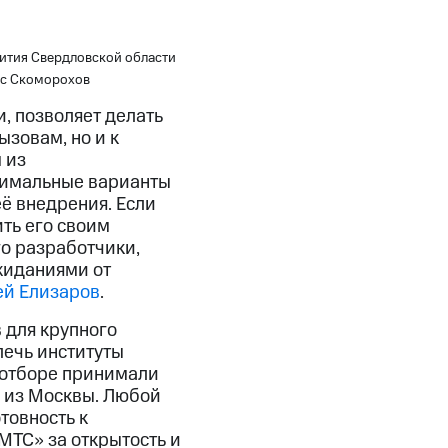
вития Свердловской области
ис Скоморохов
, позволяет делать
ызовам, но и к
 из
птимальные варианты
ё внедрения. Если
ть его своим
го разработчики,
жиданиями от
й Елизаров
.
 для крупного
лечь институты
В отборе принимали
и из Москвы. Любой
товность к
МТС» за открытость и