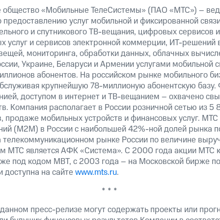
 общество «Мобильные ТелеСистемы» (ПАО «МТС») – вед
о предоставлению услуг мобильной и фиксированной связи
бельного и спутникового ТВ-вещания, цифровых сервисов 
х услуг и сервисов электронной коммерции, ИТ-решений 
вещей, мониторинга, обработки данных, облачных вычисл
ссии, Украине, Беларуси и Армении услугами мобильной 
миллионов абонентов. На российском рынке мобильного б
бслуживая крупнейшую 78-миллионую абонентскую базу.
нией, доступом в интернет и ТВ-вещанием – охвачено св
в. Компания располагает в России розничной сетью из 5 
, продаже мобильных устройств и финансовых услуг. МТС 
й (М2М) в России c наибольшей 42%-ной долей рынка по
 телекоммуникационном рынке России по величине выруч
 МТС является АФК «Система». С 2000 года акции МТС к
же под кодом MBT, с 2003 года – на Московской бирже п
 доступна на сайте
www.mts.ru
.
* * *
 данном пресс-релизе могут содержать проекты или прог