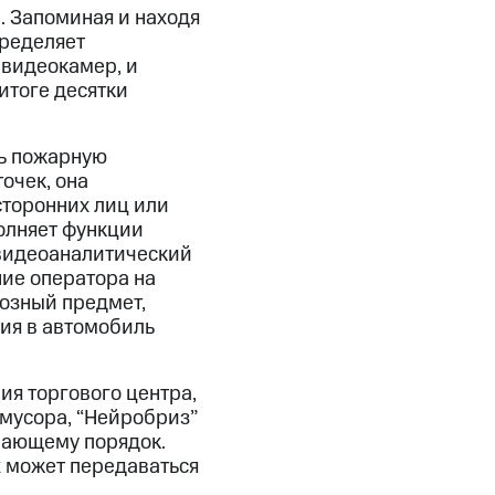
. Запоминая и находя
пределяет
 видеокамер, и
итоге десятки
ть пожарную
очек, она
торонних лиц или
олняет функции
 видеоаналитический
ние оператора на
хозный предмет,
ия в автомобиль
ия торгового центра,
 мусора, “Нейробриз”
ушающему порядок.
 может передаваться