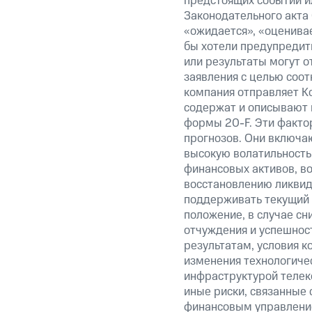
предстоящих событий и
Законодательного акта 
«ожидается», «оценивае
бы хотели предупредить
или результаты могут о
заявления с целью соот
компания отправляет К
содержат и описывают 
формы 20-F. Эти факто
прогнозов. Они включаю
высокую волатильность 
финансовых активов, в
восстановлению ликвид
поддерживать текущий 
положение, в случае сн
отчуждения и успешнос
результатам, условия к
изменения технологичес
инфраструктурой телек
иные риски, связанные с
финансовым управление