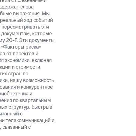
твии с положениями
содержат слова
добные выражения. Мы
 реальный ход событий
ы пересматривать эти
к документам, которые
у 20-F. Эти документы
 «Факторы риска»
в от проектов и
ия экономики, включая
акции и стоимости
их стран по
ики, нашу возможность
ования и конкурентное
риобретения и
нения по квартальным
ных структур, быстрые
язанный с
ии телекоммуникаций и
, связанный с