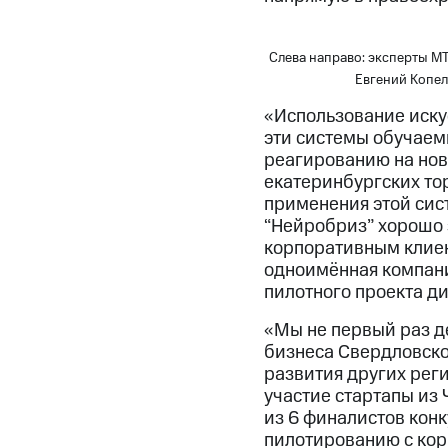
Слева направо: эксперты МТ
Евгений Копе
«Использование иску
эти системы обучаемы
реагированию на нов
екатеринбургских то
применения этой сист
“Нейробриз” хорошо 
корпоративным клиент
одноимённая компани
пилотного проекта д
«Мы не первый раз д
бизнеса Свердловской
развития других реги
участие стартапы из 
из 6 финалистов конк
пилотированию с кор