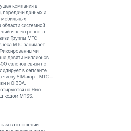
ущая компания в
, передачи данных и
и мобильных
в области системной
ений и электронного
связи Группы МТС
изнеса МТС занимает
 Фиксированными
ыше девяти миллионов
800 салонов связи по
лидирует в сегменте
 числу SIM-карт. МТС –
ки и OIBDA.
отируются на Нью-
од кодом MTSS.
нозы в отношении