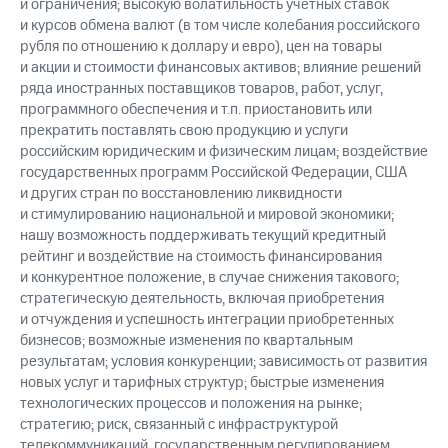
и ограничения; высокую волатильность учетных ставок
и курсов обмена валют (в том числе колебания российского
рубля по отношению к доллару и евро), цен на товары
и акции и стоимости финансовых активов; влияние решений
ряда иностранных поставщиков товаров, работ, услуг,
программного обеспечения и т.п. приостановить или
прекратить поставлять свою продукцию и услуги
российским юридическим и физическим лицам; воздействие
государственных программ Российской Федерации, США
и других стран по восстановлению ликвидности
и стимулированию национальной и мировой экономики;
нашу возможность поддерживать текущий кредитный
рейтинг и воздействие на стоимость финансирования
и конкурентное положение, в случае снижения такового;
стратегическую деятельность, включая приобретения
и отчуждения и успешность интеграции приобретенных
бизнесов; возможные изменения по квартальным
результатам; условия конкуренции; зависимость от развития
новых услуг и тарифных структур; быстрые изменения
технологических процессов и положения на рынке;
стратегию; риск, связанный с инфраструктурой
телекоммуникаций, государственным регулированием