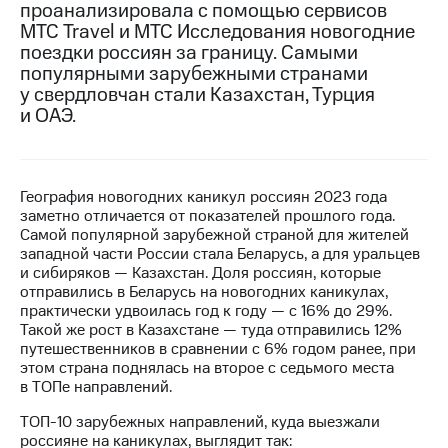
проанализировала с помощью сервисов
МТС Travel и МТС Исследования новогодние
МТС
поездки россиян за границу. Самыми
о технологиях
популярными зарубежными странами
Достижения
у свердловчан стали Казахстан, Турция
и ОАЭ.
Интервью
Финансовая
отчетность
География новогодних каникул россиян 2023 года
заметно отличается от показателей прошлого года.
Контакты
Самой популярной зарубежной страной для жителей
западной части России стала Беларусь, а для уральцев
Новости
и сибиряков — Казахстан. Доля россиян, которые
в
отправились в Беларусь на новогодних каникулах,
регионе
практически удвоилась год к году — с 16% до 29%.
Такой же рост в Казахстане — туда отправились 12%
м и акционерам
путешественников в сравнении с 6% годом ранее, при
Корпоративное
этом страна поднялась на второе с седьмого места
управление
в ТОПе направлений.
Корпоративный
ТОП-10 зарубежных направлений, куда выезжали
секретарь
россияне на каникулах, выглядит так: