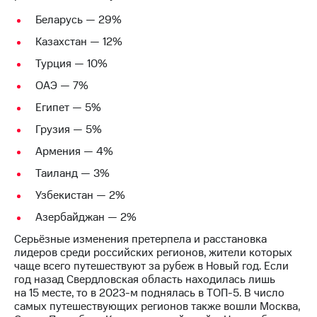
Раскрытие
информации
Беларусь — 29%
Информация
Казахстан — 12%
акционерам
Документы
Турция — 10%
ПАО
"МТС"
ОАЭ — 7%
Собрания
Египет — 5%
акционеров
Личный
Грузия — 5%
кабинет
акционера
Армения — 4%
Акционерный
Таиланд — 3%
капитал
Контроль
Узбекистан — 2%
и
Азербайджан — 2%
аудит
Рынок
Серьёзные изменения претерпела и расстановка
акций
лидеров среди российских регионов, жители которых
чаще всего путешествуют за рубеж в Новый год. Если
Описание
год назад Свердловская область находилась лишь
Программа
на 15 месте, то в
2023-м
поднялась в ТОП-5. В число
приобретения
самых путешествующих регионов также вошли Москва,
Порядок