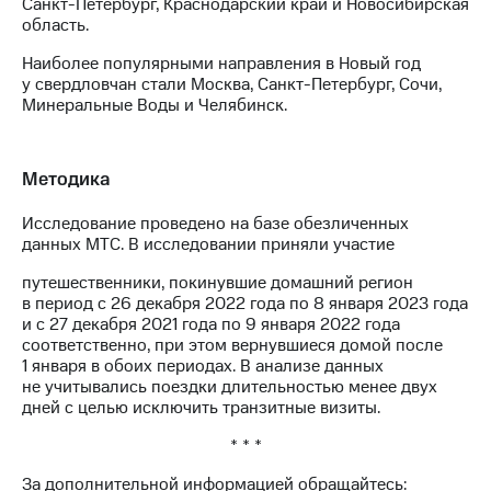
Санкт-Петербург, Краснодарский край и Новосибирская
выкупа
область.
акций
Дивиденды
Наиболее популярными направления в Новый год
Рынок
у свердловчан стали Москва, Санкт-Петербург, Сочи,
облигаций
Минеральные Воды и Челябинск.
Описание
Еврооблигации-2023
Методика
Уведомление
о
погашении
Исследование проведено на базе обезличенных
именных
данных МТС. В исследовании приняли участие
облигаций
путешественники, покинувшие домашний регион
Другое
в период с 26 декабря 2022 года по 8 января 2023 года
и с 27 декабря 2021 года по 9 января 2022 года
Регистратор
соответственно, при этом вернувшиеся домой после
Реквизиты
1 января в обоих периодах. В анализе данных
Контакты
не учитывались поездки длительностью менее двух
йчивое развитие
дней с целью исключить транзитные визиты.
и деловая этика
На главную
* * *
За дополнительной информацией обращайтесь: