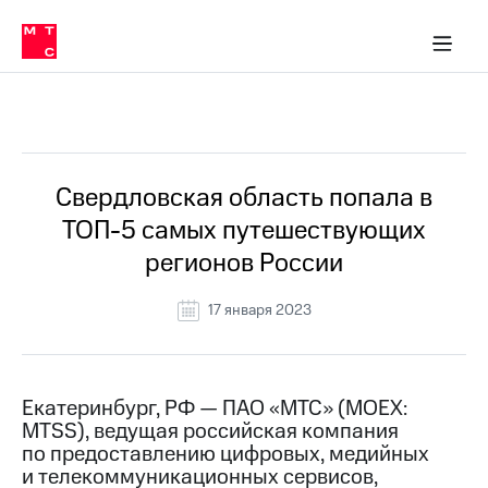
О
сторам и акционерам
Комплаенс и деловая этика
Устойчивое развитие
Медиа-центр
О МТС
О МТС
На главную
компании
О
компании
Стратегия
Стратегия
Все Новости
Карьера
в МТС
Карьера
в МТС
Пресс-
Свердловская область попала в
релизы
История
ТОП-5 самых путешествующих
компании
МТС
регионов России
о технологиях
Руководство
региона
17 января 2023
Правовая
информация
Контакты
Екатеринбург, РФ — ПАО «МТС» (MOEX:
MTSS), ведущая российская компания
Медиа-центр
по предоставлению цифровых, медийных
Пресс-
и телекоммуникационных сервисов,
релизы