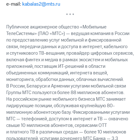
выкупа
e-mail:
kabalas2@mts.ru
акций
Дивиденды
* * *
Рынок
Публичное акционерное общество «Мобильные
облигаций
ТелеСистемы» (ПАО «МТС») — ведущая компания в России
Описание
по предоставлению услуг мобильной и фиксированной
Еврооблигации-2023
связи, передачи данных и доступа в интернет, кабельного
Уведомление
и спутникового ТВ-вещания; провайдер цифровых сервисов,
о
включая финтех и медиа в рамках экосистем и мобильных
погашении
приложений; поставщик ИТ-решений в области
именных
объединенных коммуникаций, интернета вещей,
облигаций
мониторинга, обработки данных, облачных вычислений.
Другое
В России, Беларуси и Армении услугами мобильной связи
Регистратор
Группы МТС пользуются более 88 миллионов абонентов.
Реквизиты
На российском рынке мобильного бизнеса МТС занимает
Контакты
лидирующие позиции, обслуживая крупнейшую 80-
йчивое развитие
миллионную абонентскую базу. Фиксированными услугами
и деловая этика
МТС — телефонией, доступом в интернет и ТВ — охвачено
На главную
свыше 10 миллионов абонентов, сервисами OTT
и платного ТВ в различных средах — более 10 миллионов
пользователей, услугами дочернего МТС Банка — 3,3