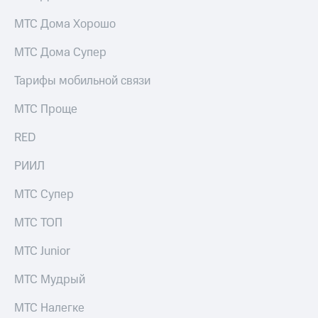
МТС Дома Хорошо
МТС Дома Супер
Тарифы мобильной связи
МТС Проще
RED
РИИЛ
МТС Супер
МТС ТОП
МТС Junior
МТС Мудрый
МТС Налегке