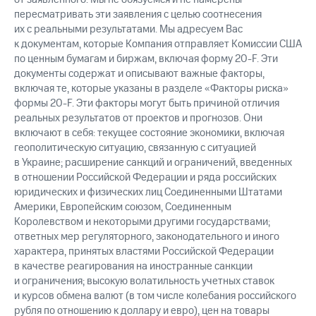
пересматривать эти заявления с целью соотнесения
их с реальными результатами. Мы адресуем Вас
к документам, которые Компания отправляет Комиссии США
по ценным бумагам и биржам, включая форму 20-F. Эти
документы содержат и описывают важные факторы,
включая те, которые указаны в разделе «Факторы риска»
формы 20-F. Эти факторы могут быть причиной отличия
реальных результатов от проектов и прогнозов. Они
включают в себя: текущее состояние экономики, включая
геополитическую ситуацию, связанную с ситуацией
в Украине; расширение санкций и ограничений, введенных
в отношении Российской Федерации и ряда российских
юридических и физических лиц Соединенными Штатами
Америки, Европейским союзом, Соединенным
Королевством и некоторыми другими государствами;
ответных мер регуляторного, законодательного и иного
характера, принятых властями Российской Федерации
в качестве реагирования на иностранные санкции
и ограничения; высокую волатильность учетных ставок
и курсов обмена валют (в том числе колебания российского
рубля по отношению к доллару и евро), цен на товары