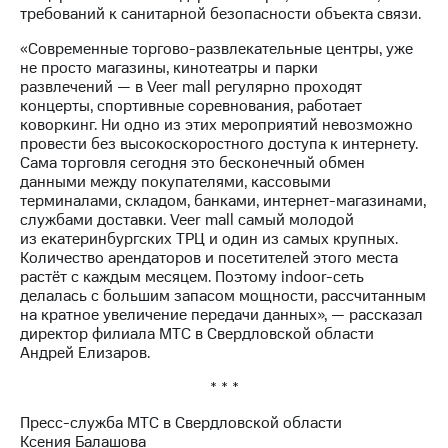
Раскрытие
требований к санитарной безопасности объекта связи.
информации
Информация
«Современные торгово-развлекательные центры, уже
акционерам
не просто магазины, кинотеатры и парки
Документы
развлечений — в Veer mall регулярно проходят
ПАО
концерты, спортивные соревнования, работает
"МТС"
коворкинг. Ни одно из этих мероприятий невозможно
Собрания
провести без высокоскоростного доступа к интернету.
акционеров
Сама торговля сегодня это бесконечный обмен
Личный
данными между покупателями, кассовыми
кабинет
терминалами, складом, банками, интернет-магазинами,
акционера
службами доставки. Veer mall самый молодой
Акционерный
из екатеринбургских ТРЦ и один из самых крупных.
капитал
Количество арендаторов и посетителей этого места
Контроль
растёт с каждым месяцем. Поэтому indoor-сеть
и
делалась с большим запасом мощности, рассчитанным
аудит
на кратное увеличение передачи данных», — рассказал
Рынок
директор филиала МТС в Свердловской области
акций
Андрей Елизаров.
Описание
* * *
Программа
приобретения
Пресс-служба МТС в Свердловской области
Порядок
Ксения Балашова