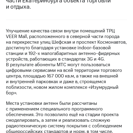
части Екатеринбурга объекта торговли
и отдыха.
МТС
о технологиях
Достижения
Улучшение качества связи внутри помещений ТРЦ
VEER Mall, расположенного в северной части города
Интервью
на перекрестке улиц Шефская и проспект Космонавтов,
достигнуто благодаря установке indoor-базовой
Финансовая
станции и 192-х малогабаритных антенно-фидерных
отчетность
устройств, работающих в стандартах 3G и 4G.
В результате абоненты МТС могут пользоваться
Контакты
цифровыми сервисами на всей территории торгового
центра, площадью 167 000 кв.м, а также на внешней
Новости
и внутренней парковках и даже в, строящемся
в
поблизости, новом жилом комплексе «Изумрудный
регионе
бор».
м и акционерам
Места установки антенн были рассчитаны
Корпоративное
с применением специального программного
управление
обеспечения. Это позволило ещё на стадии проекта
смоделировать, а затем и реализовать сложную
Корпоративный
радиотехническую систему покрытия с соблюдением
секретарь
общероссийских стандартов и норм, в том числе,