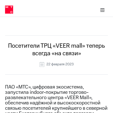
О
сторам и акционерам
Комплаенс и деловая этика
Устойчивое развитие
Медиа-центр
О МТС
О МТС
На главную
компании
О
компании
Стратегия
Стратегия
Все Новости
Карьера
в МТС
Карьера
в МТС
Пресс-
Посетители ТРЦ «VEER mall» теперь
релизы
История
всегда «на связи»
компании
МТС
о технологиях
Руководство
22 февраля 2023
региона
Правовая
информация
ПАО «МТС», цифровая экосистема,
запустила indoor-покрытие торгово-
Контакты
развлекательного центра «VEER Mall»,
обеспечив надёжной и высокоскоростной
Медиа-центр
Пресс-
связью посетителей крупнейшего в северной
релизы