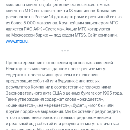
миллиона клиентов, общее количество экосистемных
клиентов МТС составляет почти 13 миллионов. Компания
располагает в России 14 дата-центрами и розничной сетью
из более 5 000 магазинов. Крупнейшим акционером МТС
является ПАО АФК «Система». Акции МТС котируются
на Московской бирже — под кодом MTSS. Сайт компании:
www.mts.ru
.
* * *
Предостережение в отношении прогнозных заявлений.
Некоторые заявления в данном пресс-релизе могут
содержать проекты или прогнозы в отношении
предстоящих событий или будущих финансовых
результатов Компании в соответствии с положениями
Законодательного акта США о ценных бумагах от 1995 года.
Такие утверждения содержат слова «ожидается»,
«оценивается», «намеревается», «будет», «мог бы» или
другие подобные выражения. Мы бы хотели предупредить,
что эти заявления являются только предположениями
и реальный ход событий или результаты могут отличаться
от заявленного. Мы не обязуемся и не намерены