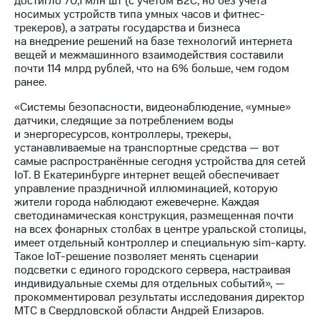
достигло 70,1 млн шт (с учётом B2C, но без учёта
Раскрытие
носимых устройств типа умных часов и фитнес-
информации
трекеров), а затраты государства и бизнеса
Информация
на внедрение решений на базе технологий интернета
акционерам
вещей и межмашинного взаимодействия составили
Документы
почти 114 млрд рублей, что на 6% больше, чем годом
ПАО
ранее.
"МТС"
Собрания
«Системы безопасности, видеонаблюдение, «умные»
акционеров
датчики, следящие за потреблением воды
Личный
и энергоресурсов, контроллеры, трекеры,
кабинет
устанавливаемые на транспортные средства — вот
акционера
самые распространённые сегодня устройства для сетей
Акционерный
IoT. В Екатеринбурге интернет вещей обеспечивает
капитал
управление праздничной иллюминацией, которую
Контроль
жители города наблюдают ежевечерне. Каждая
и
светодинамическая конструкция, размещенная почти
аудит
на всех фонарных столбах в центре уральской столицы,
Рынок
имеет отдельный контроллер и специальную sim-карту.
акций
Такое IoT-решение позволяет менять сценарии
подсветки c единого городского сервера, настраивая
Описание
индивидуальные схемы для отдельных событий», —
Программа
прокомментировал результаты исследования директор
приобретения
МТС в Свердловской области Андрей Елизаров.
Порядок