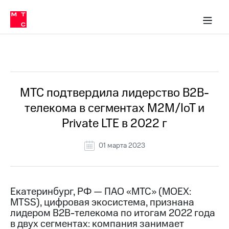
О
сторам и акционерам
Комплаенс и деловая этика
Устойчивое развитие
Медиа-центр
О МТС
О МТС
На главную
компании
О
компании
Стратегия
Стратегия
Все Новости
Карьера
в МТС
Карьера
в МТС
Пресс-
МТС подтвердила лидерство B2B-
релизы
История
телекома в сегментах M2M/IoT и
компании
МТС
Private LTE в 2022 г
о технологиях
Руководство
региона
01 марта 2023
Правовая
информация
Контакты
Екатеринбург, РФ — ПАО «МТС» (MOEX:
MTSS), цифровая экосистема, признана
Медиа-центр
лидером B2B-телекома по итогам 2022 года
Пресс-
в двух сегментах: компания занимает
релизы