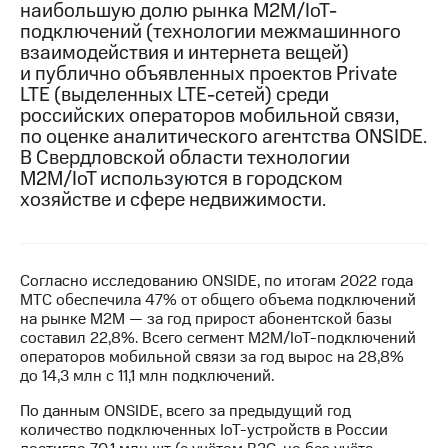
наибольшую долю рынка M2M/IoT-
подключений (технологии межмашинного
МТС
взаимодействия и интернета вещей)
о технологиях
и публично объявленных проектов Private
Достижения
LTE (выделенных LTE-сетей) среди
российских операторов мобильной связи,
Интервью
по оценке аналитического агентства ONSIDE.
В Свердловской области технологии
Финансовая
M2M/IoT используются в городском
отчетность
хозяйстве и сфере недвижимости.
Контакты
Новости
в
Согласно исследованию ONSIDE, по итогам 2022 года
регионе
МТС обеспечила 47% от общего объема подключений
на рынке M2M — за год прирост абонентской базы
составил 22,8%. Всего сегмент M2M/IoT-подключений
м и акционерам
Корпоративное
операторов мобильной связи за год вырос на 28,8%
управление
до 14,3 млн с 11,1 млн подключений.
По данным ONSIDE, всего за предыдущий год
Корпоративный
количество подключенных IoT-устройств в России
секретарь