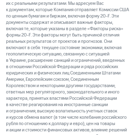
их с реальными результатами. Мы адресуем Вас
к документам, которые Компания отправляет Комиссии США
по ценным бумагам и биржам, включая форму 20-F. Эти
документы содержат и описывают важные факторы,
включая те, которые указаны в разделе «Факторы риска»
формы 20-F. Эти факторы могут быть причиной отличия
реальных результатов от проектов и прогнозов. Они
включают в себя: текущее состояние экономики, включая
геополитическую ситуацию, связанную с ситуацией
в Украине; расширение санкций и ограничений, введенных
в отношении Российской Федерации и ряда российских
юридических и физических лиц Соединенными Штатами
Америки, Европейским союзом, Соединенным
Королевством и некоторыми другими государствами;
ответных мер регуляторного, законодательного и иного
характера, принятых властями Российской Федерации
в качестве реагирования на иностранные санкции
и ограничения; высокую волатильность учетных ставок
и курсов обмена валют (в том числе колебания российского
рубля по отношению к доллару и евро), цен на товары
и акции и стоимости финансовых активов; влияние решений