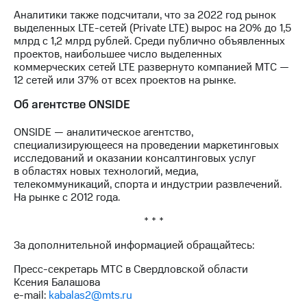
выкупа
Аналитики также подсчитали, что за 2022 год рынок
акций
выделенных LTE-сетей (Private LTE) вырос на 20% до 1,5
Дивиденды
млрд с 1,2 млрд рублей. Среди публично объявленных
Рынок
проектов, наибольшее число выделенных
облигаций
коммерческих сетей LTE развернуто компанией МТС —
12 сетей или 37% от всех проектов на рынке.
Описание
Еврооблигации-2023
Об агентстве ONSIDE
Уведомление
о
ONSIDE — аналитическое агентство,
погашении
специализирующееся на проведении маркетинговых
именных
исследований и оказании консалтинговых услуг
облигаций
в областях новых технологий, медиа,
Другое
телекоммуникаций, спорта и индустрии развлечений.
На рынке с 2012 года.
Регистратор
Реквизиты
* * *
Контакты
йчивое развитие
За дополнительной информацией обращайтесь:
и деловая этика
Пресс-секретарь МТС в Свердловской области
На главную
Ксения Балашова
e-mail:
kabalas2@mts.ru