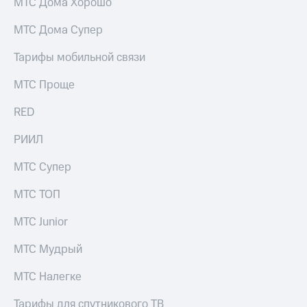
МТС Дома Хорошо
МТС Дома Супер
Тарифы мобильной связи
МТС Проще
RED
РИИЛ
МТС Супер
МТС ТОП
МТС Junior
МТС Мудрый
МТС Налегке
Тарифы для спутникового ТВ