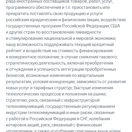
ряда иностранных поставщиков товаров, работ, услуг,
программного обеспечения и т.п. приостановить или
прекратить поставлять свою продукцию и услуги
российским юридическим и физическим лицам; воздействие
государственных программ Российской Федерации, США
и других стран по восстановлению ликвидности
и стимулированию национальной и мировой экономики;
нашу возможность поддерживать текущий кредитный
рейтинг и воздействие на стоимость финансирования
и конкурентное положение, в случае снижения такового;
стратегическую деятельность, включая приобретения
и отчуждения и успешность интеграции приобретенных
бизнесов; возможные изменения по квартальным
результатам; условия конкуренции; зависимость от развития
новых услуг и тарифных структур; быстрые изменения
технологических процессов и положения на рынке;
стратегию; риск, связанный с инфраструктурой
телекоммуникаций, государственным регулированием
индустрии телекоммуникаций и иные риски, связанные
с работой в Российской Федерации и СНГ; колебания
котировок акций; риск, связанный с финансовым
управлением, а также усугубление описанных выше и/или