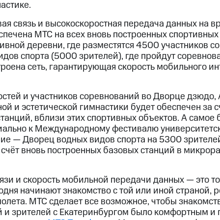
астике.
вая связь и высокоскоростная передача данных на в
спечена МТС на всех вновь построенных спортивных 
ивной деревни, где разместятся 4500 участников с
дов спорта (5000 зрителей), где пройдут соревнов
троена сеть, гарантирующая скорость мобильного ин
стей и участников соревнований во Дворце дзюдо, 
й и эстетической гимнастики будет обеспечен за с
танций, вблизи этих спортивных объектов. А самое
иально к Международному фестивалю университетск
ие — Дворец водных видов спорта на 5300 зрителей
 счёт вновь построенных базовых станций в микрор
язи и скорость мобильной передачи данных — это то,
дня начинают знакомство с той или иной страной, 
олета. МТС сделает все возможное, чтобы знакомст
ей и зрителей с Екатеринбургом было комфортным и 