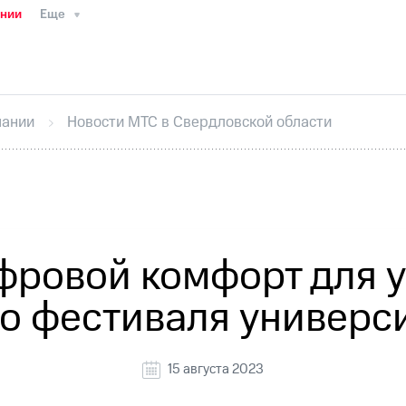
ании
Еще
ТС
Пресс-релизы
МТС о технологиях
ТС
История компании
Руководство региона
Правова
стижения
Интервью
Финансовая отчетность
Конта
пании
Новости МТС в Свердловской области
тивный секретарь
Раскрытие информации
Информа
ный кабинет акционера
Акционерный капитал
Конт
Порядок выкупа акций
Дивиденды
Рынок облигаци
 погашении именных облигаций
Другое
Регистрато
ровой комфорт для у
 фестиваля универси
15 августа 2023