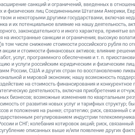
расширение санкций и ограничений, введенных в отношени
х и физических лиц Соединенными Штатами Америки, Ев
вом и некоторыми другими государствами, включая нед
ка и их потенциальное влияние на нашу деятельность, акт
рного, законодательного и иного характера, принятые в
я на иностранные санкции и ограничения; высокую волати
(в том числе снижение стоимости российского рубля по о
 и акции и стоимости финансовых активов; влияние решен
абот, услуг, программного обеспечения и т. п. приостанов
кцию и услуги российским юридическим и физическим лиц
амм России, США и других стран по восстановлению ликв
ональной и мировой экономик; нашу возможность поддер
здействие на стоимость финансирования и конкурентное 
атегическую деятельность, включая приобретения и отчуж
ных бизнесов; возможные изменения по квартальным резу
симость от развития новых услуг и тарифных структур; б
сов и положения на рынке; стратегию; риск, связанный с
ударственным регулированием индустрии телекоммуникац
России и СНГ; колебания котировок акций; риск, связанны
сугубление описанных выше и/или появление других факт