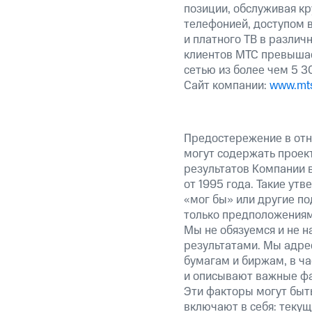
позиции, обслуживая к
телефонией, доступом 
и платного ТВ в различ
клиентов МТС превышае
сетью из более чем 5 
Сайт компании:
www.mts
Предостережение в отн
могут содержать проек
результатов Компании 
от 1995 года. Такие ут
«мог бы» или другие по
только предположениями
Мы не обязуемся и не н
результатами. Мы адре
бумагам и биржам, в ча
и описывают важные фа
Эти факторы могут быть
включают в себя: теку