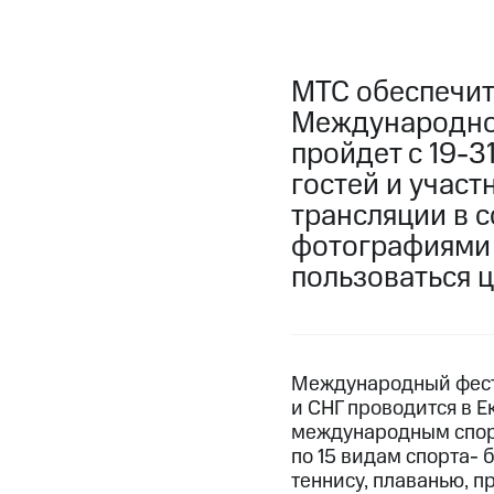
МТС обеспечит
Международног
пройдет с 19-3
гостей и участ
трансляции в с
фотографиями 
пользоваться 
Международный фести
и СНГ проводится в 
международным спорт
по 15 видам спорта- 
теннису, плаванью, п