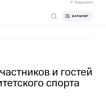
Поддержка
О МТС
я информация
Контакты
КАТАЛОГ
Медиа-центр
кты
Новости в регионе
Инвесторам и акционерам
ция акционерам
Документы
роль и аудит
Рынок акций
й
Описание
р
Реквизиты
Контакты
Устойчивое развитие
Комплаенс и деловая этика
На главную
частников и гостей
тетского спорта