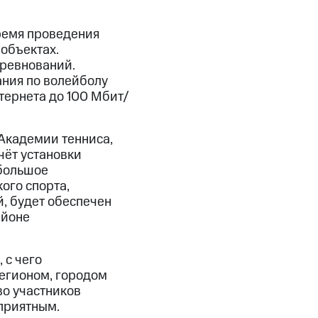
ремя проведения
объектах.
оревнований.
ания по волейболу
тернета до 100 Мбит/
Академии тенниса,
чёт установки
 большое
ого спорта,
, будет обеспечен
айоне
 с чего
регионом, городом
во участников
приятным.