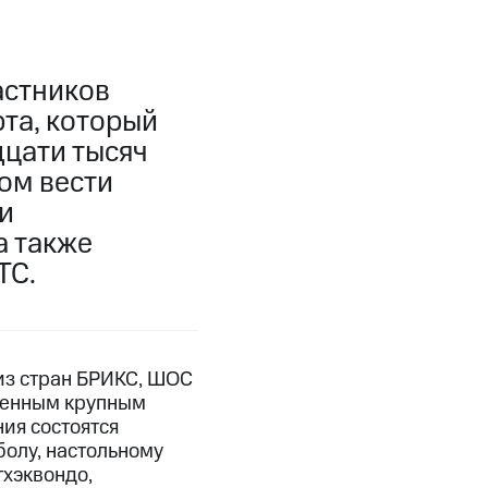
астников
та, который
дцати тысяч
ом вести
и
а также
ТС.
из стран БРИКС, ШОС
твенным крупным
ия состоятся
болу, настольному
тхэквондо,