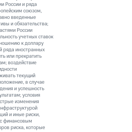
и России и ряда
ропейским союзом,
авно введенные
ивы и обязательства;
ластями России
льность учетных ставок
тношению к доллару
ий ряда иностранных
ить или прекратить
ам; воздействие
идности
живать текущий
положение, в случае
дения и успешность
льтатам; условия
ыстрые изменения
 инфраструктурой
ий и иные риски,
й с финансовым
оров риска, которые