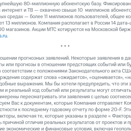
рупнейшую 80-миллионную абонентскую базу. Фиксирова
в интернет и ТВ — охвачено свыше 10 миллионов абоненто
ных средах — более 11 миллионов пользователей, общее к
т 13 миллионов. Компания располагает в России 14 дата-
300 магазинов. Акции МТС котируются на Московской бирж
.ru
.
* * *
ошении прогнозных заявлений. Некоторые заявления в д
ты или прогнозы в отношении предстоящих событий или 
в соответствии с положениями Законодательного акта СШ
верждения содержат слова «ожидается», «оценивается», «н
добные выражения. Мы бы хотели предупредить, что эти 
 и реальный ход событий или результаты могут отличатьс
амерены пересматривать эти заявления с целью соотнесе
суем Вас к документам, которые Компания отправляет К
стности к последнему годовому отчету по форме 20-F. Э
кторы, включая те, которые указаны в разделе « Фактор
 причиной отличия реальных результатов от проектов и п
щие экономические и финансовые условия, включая геопол