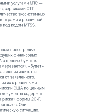
нными услугами МТС —
в, сервисами OTT
оличество экосистемных
центрами и розничной
е под кодом MTSS.
анном пресс-релизе
будущих финансовых
А о ценных бумагах
амеревается», «будет»,
заявления являются
я от заявленного.
ния их с реальными
омиссии США по ценным
ти документы содержат
ы риска» формы 20-F.
рогнозов. Они
итическую ситуацию,