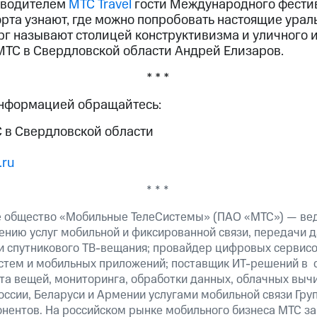
еводителем
МТС Travel
гости Международного фести
орта узнают, где можно попробовать настоящие урал
рг называют столицей конструктивизма и уличного и
МТС в Свердловской области Андрей Елизаров.
* * *
информацией обращайтесь:
 в Свердловской области
.ru
* * *
е общество «Мобильные ТелеСистемы» (ПАО «МТС») — ве
ению услуг мобильной и фиксированной связи, передачи д
 и спутникового ТВ-вещания; провайдер цифровых сервис
истем и мобильных приложений; поставщик ИТ-решений в 
та вещей, мониторинга, обработки данных, облачных выч
оссии, Беларуси и Армении услугами мобильной связи Гр
онентов. На российском рынке мобильного бизнеса МТС 