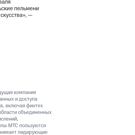
валя
ьские пельмени
скусства», —
дущая компания
анных и доступа
ов, включая финтех
области объединенных
ислений,
уппы МТС пользуются
занимает лидирующие