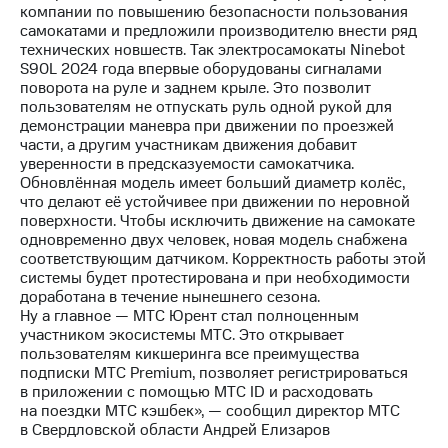
выкупа
компании по повышению безопасности пользования
акций
самокатами и предложили производителю внести ряд
Дивиденды
технических новшеств. Так электросамокаты Ninebot
Рынок
S90L 2024 года впервые оборудованы сигналами
облигаций
поворота на руле и заднем крыле. Это позволит
пользователям не отпускать руль одной рукой для
Описание
демонстрации маневра при движении по проезжей
Еврооблигации-2023
части, а другим участникам движения добавит
Уведомление
уверенности в предсказуемости самокатчика.
о
Обновлённая модель имеет больший диаметр колёс,
погашении
что делают её устойчивее при движении по неровной
именных
поверхности. Чтобы исключить движение на самокате
облигаций
одновременно двух человек, новая модель снабжена
Другое
соответствующим датчиком. Корректность работы этой
системы будет протестирована и при необходимости
Регистратор
доработана в течение нынешнего сезона.
Реквизиты
Ну а главное — МТС Юрент стал полноценным
Контакты
участником экосистемы МТС. Это открывает
пользователям кикшеринга все преимущества
йчивое развитие
подписки МТС Premium, позволяет регистрироваться
и деловая этика
в приложении с помощью МТС ID и расходовать
На главную
на поездки МТС кэшбек», — сообщил директор МТС
в Свердловской области Андрей Елизаров