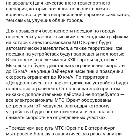
Раскрытие
на асфальте) для качественного транспортного
информации
сценария, которые позволят позволит снизить
Информация
количество случаев неправильной парковки самокатов,
акционерам
тем самым, улучшив облик города.
Документы
ПАО
Для повышения безопасности поездок по городу
"МТС"
определены участки с высоким пешеходным трафиком,
Собрания
на которых электросамокаты МТС Юрент будут
акционеров
автоматически замедляться, а также территории, где
Личный
поездки на устройствах будут запрещены полностью.
кабинет
В частности, в парке имени XXII Партсъезда, парке
акционера
Мяковского будет действовать ограничение скорости
Акционерный
до 15 км/ч, на улице Вайнера в часы пик и праздники
капитал
скорость ограничат до 10 км/ч. По территории
Контроль
«Дендрологического парка» движение устройств будет
и
полностью ограничено. От пользователей при этом
аудит
никаких дополнительных действий не потребуется —
Рынок
все электросамокаты МТС Юрент оборудованы
акций
встроенным IoT-модулем, благодаря которому
устройства будут автоматически и очень плавно
Описание
снижать скорость на определенных участках.
Программа
приобретения
«Прежде чем вернуть МТС Юрент в Екатеринбург
Порядок
мы провели большую аналитическую работу внутри