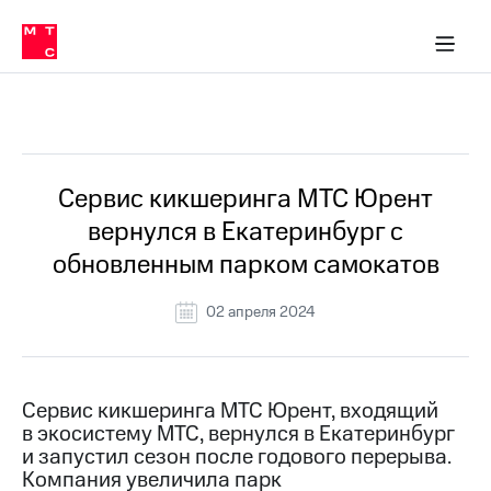
О
сторам и акционерам
Комплаенс и деловая этика
Устойчивое развитие
Медиа-центр
О МТС
О МТС
На главную
компании
О
компании
Стратегия
Стратегия
Все Новости
Карьера
в МТС
Карьера
в МТС
Пресс-
Сервис кикшеринга МТС Юрент
релизы
История
вернулся в Екатеринбург с
компании
МТС
обновленным парком самокатов
о технологиях
Руководство
региона
02 апреля 2024
Правовая
информация
Контакты
Сервис кикшеринга МТС Юрент, входящий
в экосистему МТС, вернулся в Екатеринбург
Медиа-центр
и запустил сезон после годового перерыва.
Пресс-
Компания увеличила парк
релизы