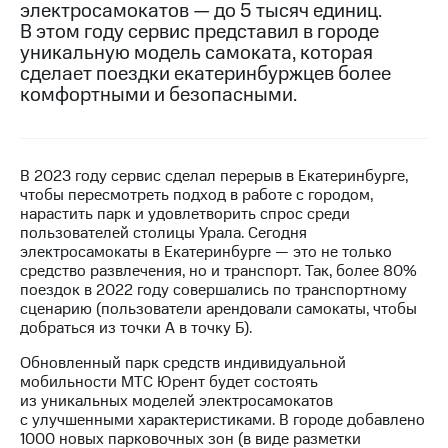
электросамокатов — до 5 тысяч единиц.
В этом году сервис представил в городе
МТС
уникальную модель самоката, которая
о технологиях
сделает поездки екатеринбуржцев более
Достижения
комфортными и безопасными.
Интервью
Финансовая
В 2023 году сервис сделал перерыв в Екатеринбурге,
отчетность
чтобы пересмотреть подход в работе с городом,
нарастить парк и удовлетворить спрос среди
Контакты
пользователей столицы Урала. Сегодня
электросамокаты в Екатеринбурге — это не только
Новости
средство развлечения, но и транспорт. Так, более 80%
в
поездок в 2022 году совершались по транспортному
регионе
сценарию (пользователи арендовали самокаты, чтобы
добраться из точки А в точку Б).
м и акционерам
Корпоративное
Обновленный парк средств индивидуальной
управление
мобильности МТС Юрент будет состоять
из уникальных моделей электросамокатов
Корпоративный
с улучшенными характеристиками. В городе добавлено
секретарь
1000 новых парковочных зон (в виде разметки