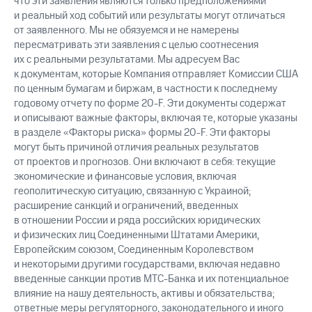
что эти заявления являются только предположениями
и реальный ход событий или результаты могут отличаться
от заявленного. Мы не обязуемся и не намерены
пересматривать эти заявления с целью соотнесения
их с реальными результатами. Мы адресуем Вас
к документам, которые Компания отправляет Комиссии США
по ценным бумагам и биржам, в частности к последнему
годовому отчету по форме 20-F. Эти документы содержат
и описывают важные факторы, включая те, которые указаны
в разделе «Факторы риска» формы 20-F. Эти факторы
могут быть причиной отличия реальных результатов
от проектов и прогнозов. Они включают в себя: текущие
экономические и финансовые условия, включая
геополитическую ситуацию, связанную с Украиной;
расширение санкций и ограничений, введенных
в отношении России и ряда российских юридических
и физических лиц Соединенными Штатами Америки,
Европейским союзом, Соединенным Королевством
и некоторыми другими государствами, включая недавно
введенные санкции против МТС-Банка и их потенциальное
влияние на нашу деятельность, активы и обязательства;
ответные меры регуляторного, законодательного и иного