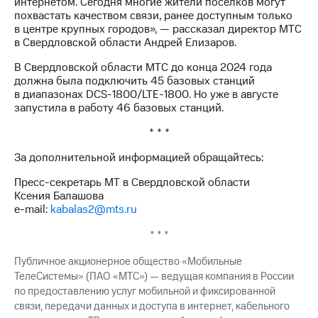
интернетом. Сегодня многие жители посёлков могут
Раскрытие
похвастать качеством связи, ранее доступным только
информации
в центре крупных городов», — рассказал директор МТС
Информация
в Свердловской области Андрей Елизаров.
акционерам
Документы
В Свердловской области МТС до конца 2024 года
ПАО
должна была подключить 45 базовых станций
"МТС"
в диапазонах DCS-1800/LTE-1800. Но уже в августе
Собрания
запустила в работу 46 базовых станций.
акционеров
Личный
* * *
кабинет
акционера
За дополнительной информацией обращайтесь:
Акционерный
капитал
Пресс-секретарь МТ в Свердловской области
Контроль
Ксения Балашова
и
e-mail:
kabalas2@mts.ru
аудит
Рынок
* * *
акций
Публичное акционерное общество «Мобильные
Описание
ТелеСистемы» (ПАО «МТС») — ведущая компания в России
Программа
по предоставлению услуг мобильной и фиксированной
приобретения
связи, передачи данных и доступа в интернет, кабельного
Порядок