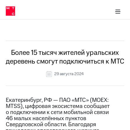
О
сторам и акционерам
Комплаенс и деловая этика
Устойчивое развитие
Медиа-центр
О МТС
О МТС
На главную
компании
О
компании
Стратегия
Стратегия
Все Новости
Карьера
в МТС
Карьера
в МТС
Пресс-
Более 15 тысяч жителей уральских
релизы
История
деревень смогут подключиться к МТС
компании
МТС
о технологиях
Руководство
29 августа 2024
региона
Правовая
информация
Екатеринбург, РФ — ПАО «МТС» (MOEX:
MTSS), цифровая экосистема сообщает
Контакты
о подключении к сети мобильной связи
46 малых населённых пунктов
Медиа-центр
Пресс-
Свердловской области. Благодаря
релизы