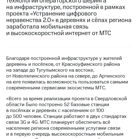
технологии операторского шеринга
на инфраструктуре, построенной в рамках
МТС
проекта «Устранение цифрового
о технологиях
неравенства 2.0» в деревнях и сёлах региона
заработала мобильная связь
Достижения
и высокоскоростной интернет от МТС
Интервью
Финансовая
отчетность
Благодаря построенной инфраструктуре у жителей
деревень и посёлков, от Красноуфимского района
Контакты
на западе до Тугулымского на востоке,
от Новолялинского района на севере, до Артинского
Новости
на юге появилась возможность пользоваться самыми
в
современными сервисами экосистемы МТС.
регионе
«Всего за время реализации проекта в Свердловской
области было построено 52 базовые станции
м и акционерам
в посёлках и деревнях с населением от 100
Корпоративное
до 500 человек. Станции работают в двух стандартах
управление
связи 3G и 4G. МТС планирует обеспечить всё
население региона современными услугами связи
Корпоративный
и в первую очередь высокоскоростным мобильным
секретарь