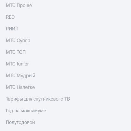
МТС Проще
RED
РИИЛ
МТС Супер
МТС ТОП
МТС Junior
МТС Мудрый
МТС Налегке
Тарифы для спутникового ТВ
Год на максимуме
Полугодовой