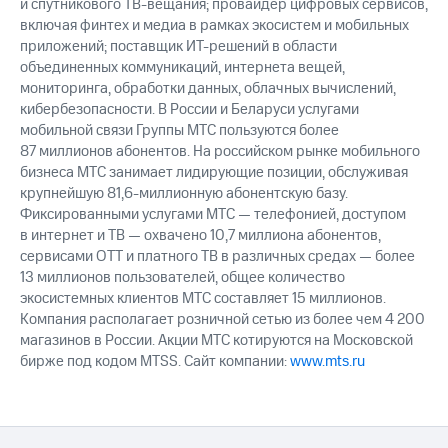
и спутникового ТВ-вещания; провайдер цифровых сервисов,
выкупа
включая финтех и медиа в рамках экосистем и мобильных
акций
приложений; поставщик ИТ-решений в области
Дивиденды
объединенных коммуникаций, интернета вещей,
Рынок
облигаций
мониторинга, обработки данных, облачных вычислений,
кибербезопасности. В России и Беларуси услугами
Описание
мобильной связи Группы МТС пользуются более
Еврооблигации-2023
87 миллионов абонентов. На российском рынке мобильного
Уведомление
бизнеса МТС занимает лидирующие позиции, обслуживая
о
крупнейшую 81,6-миллионную абонентскую базу.
погашении
Фиксированными услугами МТС — телефонией, доступом
именных
в интернет и ТВ — охвачено 10,7 миллиона абонентов,
облигаций
сервисами OTT и платного ТВ в различных средах — более
Другое
13 миллионов пользователей, общее количество
Регистратор
экосистемных клиентов МТС составляет 15 миллионов.
Реквизиты
Компания располагает розничной сетью из более чем 4 200
Контакты
магазинов в России. Акции МТС котируются на Московской
йчивое развитие
бирже под кодом MTSS. Сайт компании:
www.mts.ru
и деловая этика
На главную