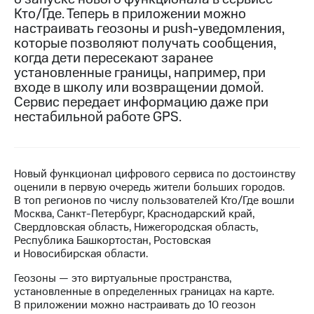
Кто/Где. Теперь в приложении можно
МТС
настраивать геозоны и push-уведомления,
о технологиях
которые позволяют получать сообщения,
когда дети пересекают заранее
Достижения
установленные границы, например, при
входе в школу или возвращении домой.
Интервью
Сервис передает информацию даже при
нестабильной работе GPS.
Финансовая
отчетность
Контакты
Новый функционал цифрового сервиса по достоинству
Новости
оценили в первую очередь жители больших городов.
в
В топ регионов по числу пользователей Кто/Где вошли
регионе
Москва, Санкт-Петербург, Краснодарский край,
Свердловская область, Нижегородская область,
м и акционерам
Республика Башкортостан, Ростовская
Корпоративное
и Новосибирская области.
управление
Геозоны — это виртуальные пространства,
Корпоративный
установленные в определенных границах на карте.
секретарь
В приложении можно настраивать до 10 геозон