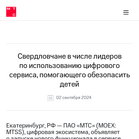
О
сторам и акционерам
Комплаенс и деловая этика
Устойчивое развитие
Медиа-центр
О МТС
О МТС
На главную
компании
О
компании
Стратегия
Стратегия
Все Новости
Карьера
в МТС
Карьера
в МТС
Пресс-
Свердловчане в числе лидеров
релизы
История
по использованию цифрового
компании
МТС
сервиса, помогающего обезопасить
о технологиях
Руководство
детей
региона
Правовая
02 сентября 2024
информация
Контакты
Екатеринбург, РФ — ПАО «МТС» (MOEX:
Медиа-центр
MTSS), цифровая экосистема, объявляет
Пресс-
релизы
о запуске нового функционала в сервисе