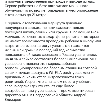
Раскрытие
и получать уведомления при входе и выходе из них.
информации
Сервис работает на базе алгоритмов машинного
Информация
обучения, что позволяет определять местоположение
акционерам
с точностью до 21 метра.
Документы
«Сервисы отслеживания маршрута довольно
ПАО
популярны в семьях, где дети самостоятельно
"МТС"
посещают школу, секции или кружки. С помощью GPS-
Собрания
маячков, включенных в смартфоне, родители, которые
акционеров
не имеют возможности проводить ребёнка в школу или
Личный
встретить его, всегда могут узнать, где находится
кабинет
их сын или дочь. За последний год количество
акционера
пользователей таких сервисов в России увеличилось
Акционерный
на 40% и сейчас составляет более 9 миллионов. МТС
капитал
усовершенствовала этот сервис, добавив
Контроль
геопозиционирование по базовым станциям сотовой
и
связи и точкам доступа к Wi-Fi. А push-уведомления
аудит
призваны снизить степень тревожности таких
Рынок
родителей. Уверен, что с началом нового учебного
акций
сезона сервис Где/Кто станет ещё более
востребованным у уральцев», — прокомментировал
Описание
директор МТС в Свердловской области Андрей
Программа
Елизаров
приобретения
Порядок