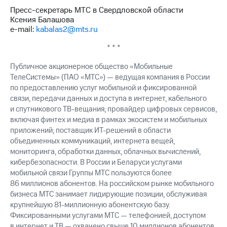
Пресс-секретарь МТС в Свердловской области
Ксения Балашова
e-mail:
kabalas2@mts.ru
* * *
Публичное акционерное общество «Мобильные
ТелеСистемы» (ПАО «МТС») — ведущая компания в России
по предоставлению услуг мобильной и фиксированной
связи, передачи данных и доступа в интернет, кабельного
и спутникового ТВ-вещания; провайдер цифровых сервисов,
включая финтех и медиа в рамках экосистем и мобильных
приложений; поставщик ИТ-решений в области
объединенных коммуникаций, интернета вещей,
мониторинга, обработки данных, облачных вычислений,
кибербезопасности. В России и Беларуси услугами
мобильной связи Группы МТС пользуются более
86 миллионов абонентов. На российском рынке мобильного
бизнеса МТС занимает лидирующие позиции, обслуживая
крупнейшую 81-миллионную абонентскую базу.
Фиксированными услугами МТС — телефонией, доступом
в интернет и ТВ — охвачено свыше 10 миллионов абонентов,