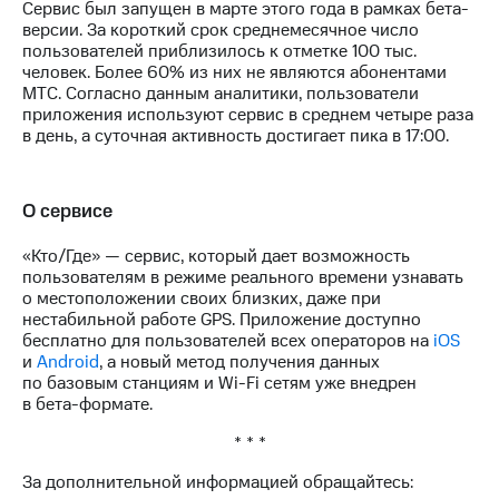
Сервис был запущен в марте этого года в рамках бета-
выкупа
версии. За короткий срок среднемесячное число
акций
пользователей приблизилось к отметке 100 тыс.
Дивиденды
человек. Более 60% из них не являются абонентами
Рынок
МТС. Согласно данным аналитики, пользователи
облигаций
приложения используют сервис в среднем четыре раза
в день, а суточная активность достигает пика в 17:00.
Описание
Еврооблигации-2023
Уведомление
о
О сервисе
погашении
именных
«Кто/Где» — сервис, который дает возможность
облигаций
пользователям в режиме реального времени узнавать
Другое
о местоположении своих близких, даже при
нестабильной работе GPS. Приложение доступно
Регистратор
бесплатно для пользователей всех операторов на
iOS
Реквизиты
и
Android
, а новый метод получения данных
Контакты
по базовым станциям и Wi-Fi сетям уже внедрен
йчивое развитие
в бета-формате.
и деловая этика
На главную
* * *
За дополнительной информацией обращайтесь: