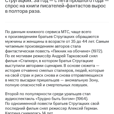
Стругацких. За год — с лета прошлого года —
спрос на книги писателей-фантастов вырос
МТС
в полтора раза.
о технологиях
Достижения
По данным книжного сервиса МТС, чаще всего
Интервью
к произведениям братьев Стругацких обращаются
мужчины и женщины в возрасте от 35 до 44 лет. Самым
Финансовая
читаемым произведением авторов стала
отчетность
фантастическая повесть «Пикник на обочине» (1972).
По ее мотивам режиссёр Андрей Тарковский снял
Контакты
фильм «Сталкер», в котором братья Стругацкие
выступили авторами сценария. В основе сюжета —
Новости
история отчаянно смелых сталкеров, людей, которые
в
на свой страх и риск снова и снова отправляющихся
регионе
в место высадки пришельцев — аномальную Зону,
полную опасностей и смертельных ловушек.
м и акционерам
Корпоративное
Второй по популярности среди уральцев стал
управление
аудиоспектакль «Трудно быть богом» (1964).
По одноименной повести братьев Стругацких свой
Корпоративный
последний фильм снял режиссер Алексей Герман.
секретарь
Картина снималась 14 лет.