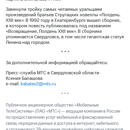
Раскрытие
информации
Замкнули тройку самых читаемых уральцами
Информация
произведений братьев Стругацких новеллы «Полдень.
акционерам
ХХII век». В 1992 году в Екатеринбурге вышел сборник,
Документы
в котором повесть публиковалась под названием
ПАО
«Возвращение, Полдень XXII век». В сборнике
"МТС"
упоминается Свердловск, в том числе гигантская статуя
Собрания
Ленина над городом.
акционеров
Личный
* * *
кабинет
акционера
За дополнительной информацией обращайтесь:
Акционерный
капитал
Пресс-служба МТС в Свердловской области
Контроль
Ксения Балашова
и
e-mail:
kabalas2@mts.ru
аудит
* * *
Рынок
акций
Публичное акционерное общество «Мобильные
Описание
ТелеСистемы» (ПАО «МТС») — ведущая компания в России
Программа
по предоставлению услуг мобильной и фиксированной
приобретения
связи, передачи данных и доступа в интернет, кабельного
Порядок
и спутникового ТВ-вещания; провайдер цифровых сервисов,