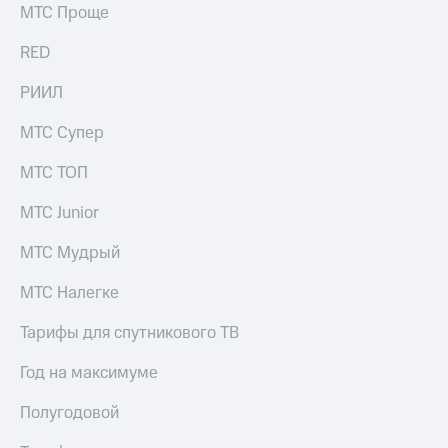
МТС Проще
RED
РИИЛ
МТС Супер
МТС ТОП
МТС Junior
МТС Мудрый
МТС Налегке
Тарифы для спутникового ТВ
Год на максимуме
Полугодовой