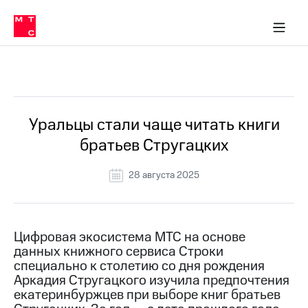
О
сторам и акционерам
Комплаенс и деловая этика
Устойчивое развитие
Медиа-центр
О МТС
О МТС
На главную
компании
О
компании
Стратегия
Стратегия
Все Новости
Карьера
в МТС
Карьера
в МТС
Пресс-
Уральцы стали чаще читать книги
релизы
История
братьев Стругацких
компании
МТС
о технологиях
Руководство
28 августа 2025
региона
Правовая
информация
Цифровая экосистема МТС на основе
данных книжного сервиса Строки
Контакты
специально к столетию со дня рождения
Аркадия Стругацкого изучила предпочтения
Медиа-центр
Пресс-
екатеринбуржцев при выборе книг братьев
релизы