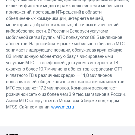
выкупа
включая финтех и медиа в рамках экосистем и мобильных
акций
приложений; поставщик ИТ-решений в области
Дивиденды
объединенных коммуникаций, интернета вещей,
Рынок
мониторинга, обработки данных, облачных вычислений,
облигаций
кибербезопасности. В России и Беларуси услугами
мобильной связи Группы МТС пользуются 88,5 миллионов
Описание
Еврооблигации-2023
абонентов. На российском рынке мобильного бизнеса МТС
Уведомление
занимает лидирующие позиции, обслуживая крупнейшую
о
83-миллионную абонентскую базу. Фиксированными
погашении
услугами МТС — телефонией, доступом в интернет и ТВ —
именных
охвачено более 10,7 миллиона абонентов, сервисами OTT
облигаций
и платного ТВ в различных средах — 14,8 миллионов
Другое
пользователей, общее количество экосистемных клиентов
МТС составляет 17,2 миллионов. Компания располагает
Регистратор
розничной сетью из более чем 3,9 тыс. магазинов в России.
Реквизиты
Контакты
Акции МТС котируются на Московской бирже под кодом
йчивое развитие
MTSS. Сайт компании:
www.mts.ru
и деловая этика
На главную