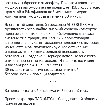
выкупа
вредных выбросов в атмосферу. При этом налоговая
акций
мощность автомобилей не превышает 156 л.с. согласно
Дивиденды
принятой в РФ официальной методике замеров —
Рынок
номинальная мощность в течение 30 минут.
облигаций
Элегантный спортивный кроссовер AITO SERES M5.
предлагает чрезвычайно высокий уровень комфорта:
Описание
подогрев и вентиляцию сидений, функцию массажа,
Еврооблигации-2023
систему фильтрации, ионизации и ароматизации
Уведомление
салонного воздуха, интерьерную подсветку с выбором
о
из 128 оттенков, звукоизолирующее остекление
погашении
и панорамную крышу с большой поверхностью
именных
остекления В отделке интерьера использована кожа
облигаций
и гипоаллергенные материалы. На защите водителя
Другое
и пассажиров в AITO SERES стоят
38 высокотехнологичных систем активной
Регистратор
безопасности и помощи водителю.
Реквизиты
Контакты
* * *
йчивое развитие
и деловая этика
За дополнительной информацией обращайтесь:
На главную
Пресс-секретарь ПАО «МТС» в Свердловской области
Ксения Балашова