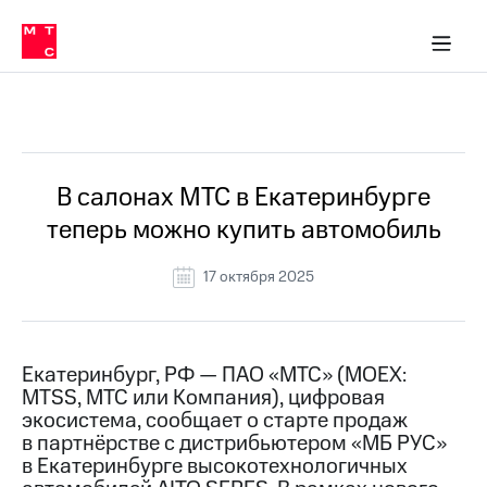
О
сторам и акционерам
Комплаенс и деловая этика
Устойчивое развитие
Медиа-центр
О МТС
О МТС
На главную
компании
О
компании
Стратегия
Стратегия
Все Новости
Карьера
в МТС
Карьера
в МТС
Пресс-
В салонах МТС в Екатеринбурге
релизы
История
теперь можно купить автомобиль
компании
МТС
о технологиях
Руководство
17 октября 2025
региона
Правовая
информация
Екатеринбург, РФ — ПАО «МТС» (MOEX:
MTSS, МТС или Компания), цифровая
Контакты
экосистема, сообщает о старте продаж
в партнёрстве с дистрибьютером «МБ РУС»
Медиа-центр
Пресс-
в Екатеринбурге высокотехнологичных
релизы