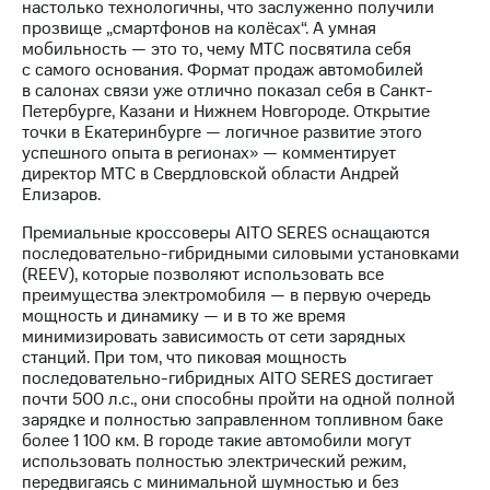
Раскрытие
настолько технологичны, что заслуженно получили
информации
прозвище „смартфонов на колёсах“. А умная
Информация
мобильность — это то, чему МТС посвятила себя
акционерам
с самого основания. Формат продаж автомобилей
Документы
в салонах связи уже отлично показал себя в Санкт-
ПАО
Петербурге, Казани и Нижнем Новгороде. Открытие
"МТС"
точки в Екатеринбурге — логичное развитие этого
Собрания
успешного опыта в регионах» — комментирует
акционеров
директор МТС в Свердловской области Андрей
Личный
Елизаров.
кабинет
акционера
Премиальные кроссоверы AITO SERES оснащаются
Акционерный
последовательно-гибридными силовыми установками
капитал
(REEV), которые позволяют использовать все
Контроль
преимущества электромобиля — в первую очередь
и
мощность и динамику — и в то же время
аудит
минимизировать зависимость от сети зарядных
Рынок
станций. При том, что пиковая мощность
акций
последовательно-гибридных AITO SERES достигает
почти 500 л.с., они способны пройти на одной полной
Описание
зарядке и полностью заправленном топливном баке
Программа
более 1 100 км. В городе такие автомобили могут
приобретения
использовать полностью электрический режим,
Порядок
передвигаясь с минимальной шумностью и без