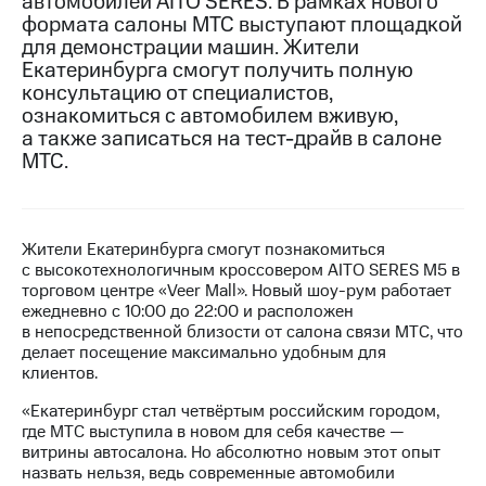
автомобилей AITO SERES. В рамках нового
формата салоны МТС выступают площадкой
МТС
для демонстрации машин. Жители
о технологиях
Екатеринбурга смогут получить полную
консультацию от специалистов,
Достижения
ознакомиться с автомобилем вживую,
а также записаться на тест-драйв в салоне
Интервью
МТС.
Финансовая
отчетность
Контакты
Жители Екатеринбурга смогут познакомиться
с высокотехнологичным кроссовером AITO SERES M5 в
Новости
торговом центре «Veer Mall». Новый шоу-рум работает
в
ежедневно с 10:00 до 22:00 и расположен
регионе
в непосредственной близости от салона связи МТС, что
делает посещение максимально удобным для
м и акционерам
клиентов.
Корпоративное
управление
«Екатеринбург стал четвёртым российским городом,
где МТС выступила в новом для себя качестве —
Корпоративный
витрины автосалона. Но абсолютно новым этот опыт
секретарь
назвать нельзя, ведь современные автомобили