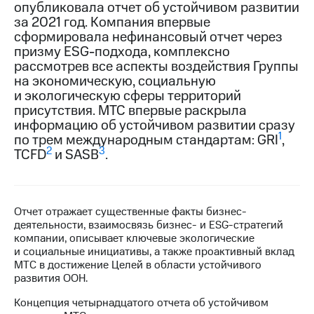
опубликовала отчет об устойчивом развитии
за 2021 год. Компания впервые
МТС
сформировала нефинансовый отчет через
о технологиях
призму ESG-подхода, комплексно
Достижения
рассмотрев все аспекты воздействия Группы
на экономическую, социальную
Интервью
и экологическую сферы территорий
присутствия. МТС впервые раскрыла
Финансовая
информацию об устойчивом развитии сразу
отчетность
1
по трем международным стандартам: GRI
,
2
3
TCFD
и SASB
.
Контакты
Новости
в
регионе
Отчет отражает существенные факты бизнес-
деятельности, взаимосвязь бизнес- и ESG-стратегий
м и акционерам
компании, описывает ключевые экологические
Корпоративное
и социальные инициативы, а также проактивный вклад
управление
МТС в достижение Целей в области устойчивого
развития ООН.
Корпоративный
Концепция четырнадцатого отчета об устойчивом
секретарь