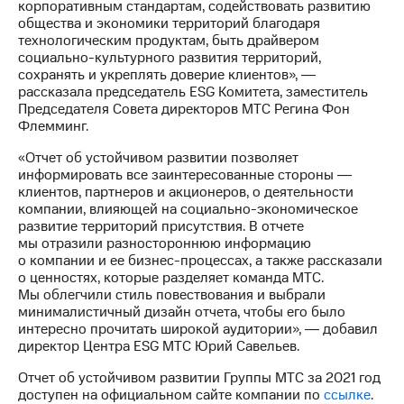
корпоративным стандартам, содействовать развитию
выкупа
общества и экономики территорий благодаря
акций
технологическим продуктам, быть драйвером
Дивиденды
социально-культурного развития территорий,
Рынок
сохранять и укреплять доверие клиентов», ―
облигаций
рассказала председатель ESG Комитета, заместитель
Председателя Совета директоров МТС Регина Фон
Описание
Флемминг.
Еврооблигации-2023
Уведомление
«Отчет об устойчивом развитии позволяет
о
информировать все заинтересованные стороны ―
погашении
клиентов, партнеров и акционеров, о деятельности
именных
компании, влияющей на социально-экономическое
облигаций
развитие территорий присутствия. В отчете
Другое
мы отразили разностороннюю информацию
о компании и ее бизнес-процессах, а также рассказали
Регистратор
о ценностях, которые разделяет команда МТС.
Реквизиты
Мы облегчили стиль повествования и выбрали
Контакты
минималистичный дизайн отчета, чтобы его было
йчивое развитие
интересно прочитать широкой аудитории», ― добавил
и деловая этика
директор Центра ESG МТС Юрий Савельев.
На главную
Отчет об устойчивом развитии Группы МТС за 2021 год
доступен на официальном сайте компании по
ссылке
.