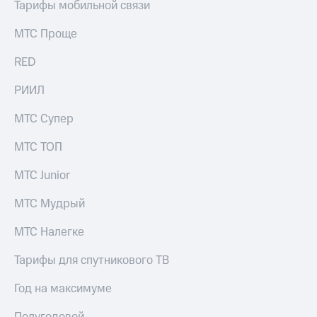
Тарифы мобильной связи
МТС Проще
RED
РИИЛ
МТС Супер
МТС ТОП
МТС Junior
МТС Мудрый
МТС Налегке
Тарифы для спутникового ТВ
Год на максимуме