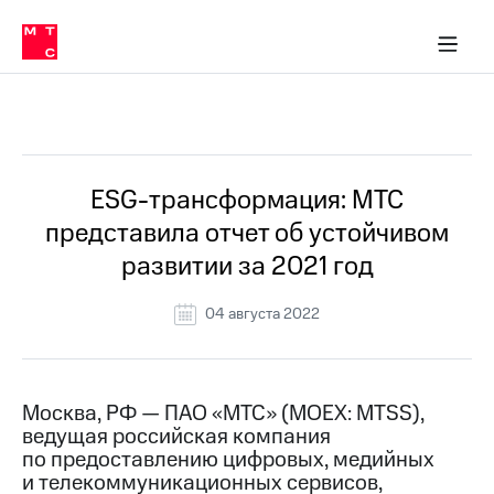
О
сторам и акционерам
Комплаенс и деловая этика
Устойчивое развитие
Медиа-центр
О МТС
О МТС
На главную
компании
О
компании
Стратегия
Стратегия
Все Новости
Карьера
в МТС
Карьера
в МТС
Пресс-
ESG-трансформация: МТС
релизы
История
представила отчет об устойчивом
компании
МТС
развитии за 2021 год
о технологиях
Руководство
региона
04 августа 2022
Правовая
информация
Контакты
Москва, РФ — ПАО «МТС» (MOEX: MTSS),
ведущая российская компания
Медиа-центр
по предоставлению цифровых, медийных
Пресс-
и телекоммуникационных сервисов,
релизы