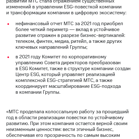
развитии МТС стала отражением существенных
Раскрытие
изменений в управлении ESG-повесткой компании
информации
и трансформации компании в цифровую экосистему:
Информация
акционерам
нефинансовый отчет МТС за 2021 год приобрел
Документы
более четкий периметр ― вклад в устойчивое
ПАО
развитие отражен в разрезе бизнес-вертикалей:
"МТС"
телеком, финтех, медиа, ритейл, а также других
Собрания
ключевых направлений Группы;
акционеров
Личный
в 2021 году Комитет по корпоративному
кабинет
управлению Совета директоров преобразован
акционера
в ESG Комитет, также в структуре компании создан
Акционерный
Центр ESG, который управляет реализацией
капитал
комплексной ESG-стратегией МТС, а также
Контроль
координирует масштабирование ESG-подхода
и
в компании Группы.
аудит
Рынок
акций
«МТС проделала колоссальную работу за прошедший
год в области реализации повестки по устойчивому
Описание
развитию. При этом компания остается верной своим
Программа
неизменным ценностям: вести этичный бизнес,
приобретения
обеспечивая его прозрачность по самым высоким
Порядок