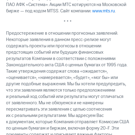
ПАО АФК «Система». Акции МТС котируются на Московской
бирже — под кодом MTSS. Сайт компании:
www.mts.ru
.
* * *
Предостережение в отношении прогнозных заявлений.
Некоторые заявления в данном пресс-релизе могут
содержать проекты или прогнозы в отношении
предстоящих событий или будущих финансовых
результатов Компании в соответствии с положениями
Законодательного акта США о ценных бумагах от 1995 года.
Такие утверждения содержат слова «ожидается»,
«оценивается», «намеревается», «будет», «мог бы» или
другие подобные выражения. Мы бы хотели предупредить,
что эти заявления являются только предположениями
и реальный ход событий или результаты могут отличаться
от заявленного. Мы не обязуемся и не намерены
пересматривать эти заявления с целью соотнесения
их с реальными результатами. Мы адресуем Вас
к документам, которые Компания отправляет Комиссии США
по ценным бумагам и биржам, включая форму 20-F. Эти
документы содержат и описывают важные факторы,