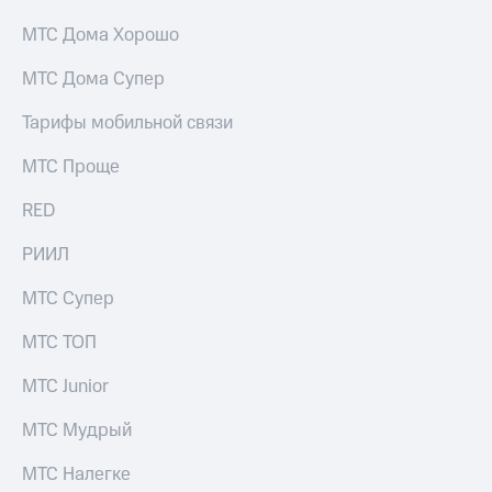
МТС Дома Хорошо
МТС Дома Супер
Тарифы мобильной связи
МТС Проще
RED
РИИЛ
МТС Супер
МТС ТОП
МТС Junior
МТС Мудрый
МТС Налегке