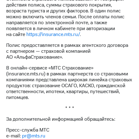
выкупа
действия полиса, суммы страхового покрытия,
акций
возраста туриста и других факторов. В один полис
Дивиденды
можно включить членов семьи. После оплаты полис
Рынок
направляется по электронной почте, а также
облигаций
появляется в личном кабинете при авторизации
на сайте
https://insurance.mts.ru/
.
Описание
Еврооблигации-2023
Полис предоставляется в рамках агентского договора
Уведомление
с партнером — страховой компанией
о
AO «АльфаСтрахование».
погашении
В онлайн-сервисе «МТС Страхование»
именных
(insurance.mts.ru) в рамках партнерств со страховыми
облигаций
компаниями представлена широкая линейка страховых
Другое
продуктов: страхование ОСАГО, КАСКО, гражданской
ответственности, ипотеки, квартиры, путешествий,
Регистратор
питомцев.
Реквизиты
Контакты
* * *
йчивое развитие
и деловая этика
За дополнительной информацией обращайтесь:
На главную
Пресс-служба МТС
e-mail:
pr@mts.ru