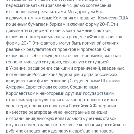
пересматривать эти заявления с целью соотнесения
их с реальными результатами. Мы адресуем Вас
к документам, которые Компания отправляет Комиссии США
по ценным бумагам и биржам, включая форму 20-F. Эти
документы содержат и описывают важные факторы,
включая те, которые указаны в разделе «Факторы риска»
формы 20-F. Эти факторы могут быть причиной отличия
реальных результатов от проектов и прогнозов. Они
включают в себя: текущее состояние экономики, включая
геополитическую ситуацию, связанную с ситуацией
в Украине; расширение санкций и ограничений, введенных
в отношении Российской Федерации и ряда российских
юридических и физических лиц Соединенными Штатами
Америки, Европейским союзом, Соединенным
Королевством и некоторыми другими государствами;
ответных мер регуляторного, законодательного и иного
характера, принятых властями Российской Федерации
в качестве реагирования на иностранные санкции
и ограничения; высокую волатильность учетных ставок
и курсов обмена валют (в том числе колебания российского
рубля по отношению к доллару и евро), цен на товары