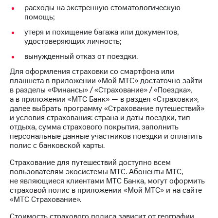
Раскрытие
расходы на экстренную стоматологическую
информации
помощь;
Информация
акционерам
утеря и похищение багажа или документов,
Документы
удостоверяющих личность;
ПАО
вынужденный отказ от поездки.
"МТС"
Собрания
Для оформления страховки со смартфона или
акционеров
планшета в приложении «Мой МТС» достаточно зайти
Личный
в разделы «Финансы» / «Страхование» / «Поездка»,
кабинет
а в приложении «МТС Банк» — в раздел «Страховки»,
акционера
далее выбрать программу «Страхование путешествий»
Акционерный
и условия страхования: страна и даты поездки, тип
капитал
отдыха, сумма страхового покрытия, заполнить
Контроль
персональные данные участников поездки и оплатить
и
полис с банковской карты.
аудит
Рынок
Страхование для путешествий доступно всем
акций
пользователям экосистемы МТС. Абоненты МТС,
не являющиеся клиентами МТС Банка, могут оформить
Описание
страховой полис в приложении «Мой МТС» и на сайте
Программа
«МТС Страхование».
приобретения
Порядок
Стоимость страхового полиса зависит от географии