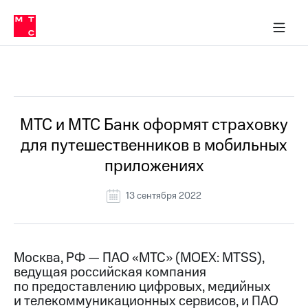
О
сторам и акционерам
Комплаенс и деловая этика
Устойчивое развитие
Медиа-центр
О МТС
О МТС
На главную
компании
О
компании
Стратегия
Стратегия
Все Новости
Карьера
в МТС
Карьера
в МТС
Пресс-
МТС и МТС Банк оформят страховку
релизы
История
для путешественников в мобильных
компании
МТС
приложениях
о технологиях
Руководство
региона
13 сентября 2022
Правовая
информация
Контакты
Москва, РФ — ПАО «МТС» (MOEX: MTSS),
ведущая российская компания
Медиа-центр
по предоставлению цифровых, медийных
Пресс-
и телекоммуникационных сервисов, и ПАО
релизы