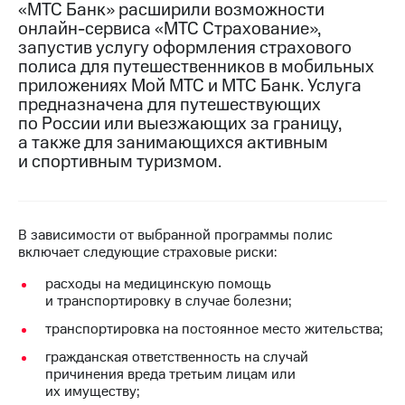
«МТС Банк» расширили возможности
онлайн-сервиса «МТС Страхование»,
МТС
запустив услугу оформления страхового
о технологиях
полиса для путешественников в мобильных
Достижения
приложениях Мой МТС и МТС Банк. Услуга
предназначена для путешествующих
Интервью
по России или выезжающих за границу,
а также для занимающихся активным
Финансовая
и спортивным туризмом.
отчетность
Контакты
В зависимости от выбранной программы полис
Новости
включает следующие страховые риски:
в
регионе
расходы на медицинскую помощь
и транспортировку в случае болезни;
м и акционерам
Корпоративное
транспортировка на постоянное место жительства;
управление
гражданская ответственность на случай
Корпоративный
причинения вреда третьим лицам или
секретарь
их имуществу;