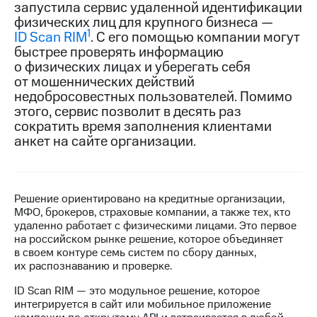
запустила сервис удаленной идентификации
физических лиц для крупного бизнеса —
МТС
1
ID Scan RIM
. С его помощью компании могут
о технологиях
быстрее проверять информацию
Достижения
о физических лицах и уберегать себя
от мошеннических действий
Интервью
недобросовестных пользователей. Помимо
этого, сервис позволит в десять раз
Финансовая
сократить время заполнения клиентами
отчетность
анкет на сайте организации.
Контакты
Новости
в
Решение ориентировано на кредитные организации,
регионе
МФО, брокеров, страховые компании, а также тех, кто
удаленно работает с физическими лицами. Это первое
на российском рынке решение, которое объединяет
м и акционерам
Корпоративное
в своем контуре семь систем по сбору данных,
управление
их распознаванию и проверке.
ID Scan RIM — это модульное решение, которое
Корпоративный
интегрируется в сайт или мобильное приложение
секретарь