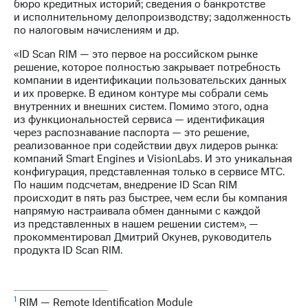
бюро кредитных историй; сведения о банкротстве
выкупа
и исполнительному делопроизводству; задолженность
акций
по налоговым начислениям и др.
Дивиденды
Рынок
«ID Scan RIM — это первое на российском рынке
облигаций
решение, которое полностью закрывает потребность
компании в идентификации пользовательских данных
Описание
и их проверке. В едином контуре мы собрали семь
Еврооблигации-2023
внутренних и внешних систем. Помимо этого, одна
Уведомление
из функциональностей сервиса — идентификация
о
через распознавание паспорта — это решение,
погашении
реализованное при содействии двух лидеров рынка:
именных
компаний Smart Engines и VisionLabs. И это уникальная
облигаций
конфигурация, представленная только в сервисе МТС.
Другое
По нашим подсчетам, внедрение ID Scan RIM
происходит в пять раз быстрее, чем если бы компания
Регистратор
напрямую настраивала обмен данными с каждой
Реквизиты
из представленных в нашем решении систем», —
Контакты
прокомментировал Дмитрий Окунев, руководитель
йчивое развитие
продукта ID Scan RIM.
и деловая этика
На главную
1
RIM — Remote Identification Module