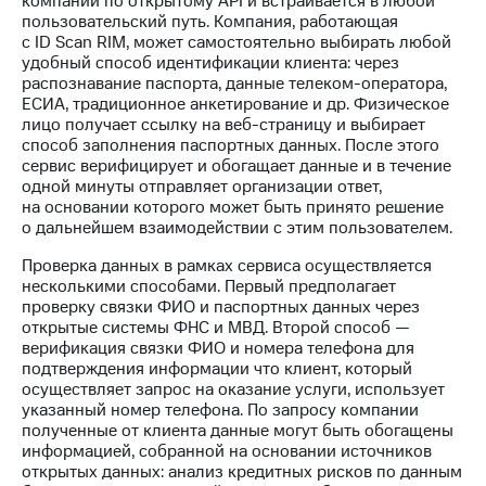
компании по открытому API и встраивается в любой
Раскрытие
пользовательский путь. Компания, работающая
информации
с ID Scan RIM, может самостоятельно выбирать любой
Информация
удобный способ идентификации клиента: через
акционерам
распознавание паспорта, данные телеком-оператора,
Документы
ЕСИА, традиционное анкетирование и др. Физическое
ПАО
лицо получает ссылку на веб-страницу и выбирает
"МТС"
способ заполнения паспортных данных. После этого
Собрания
сервис верифицирует и обогащает данные и в течение
акционеров
одной минуты отправляет организации ответ,
Личный
на основании которого может быть принято решение
кабинет
о дальнейшем взаимодействии с этим пользователем.
акционера
Акционерный
Проверка данных в рамках сервиса осуществляется
капитал
несколькими способами. Первый предполагает
Контроль
проверку связки ФИО и паспортных данных через
и
открытые системы ФНС и МВД. Второй способ —
аудит
верификация связки ФИО и номера телефона для
Рынок
подтверждения информации что клиент, который
акций
осуществляет запрос на оказание услуги, использует
указанный номер телефона. По запросу компании
Описание
полученные от клиента данные могут быть обогащены
Программа
информацией, собранной на основании источников
приобретения
открытых данных: анализ кредитных рисков по данным
Порядок