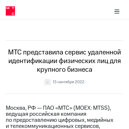
О
сторам и акционерам
Комплаенс и деловая этика
Устойчивое развитие
Медиа-центр
О МТС
О МТС
На главную
компании
О
компании
Стратегия
Стратегия
Все Новости
Карьера
в МТС
Карьера
в МТС
Пресс-
МТС представила сервис удаленной
релизы
История
идентификации физических лиц для
компании
МТС
крупного бизнеса
о технологиях
Руководство
региона
13 сентября 2022
Правовая
информация
Контакты
Москва, РФ — ПАО «МТС» (MOEX: MTSS),
ведущая российская компания
Медиа-центр
по предоставлению цифровых, медийных
Пресс-
и телекоммуникационных сервисов,
релизы