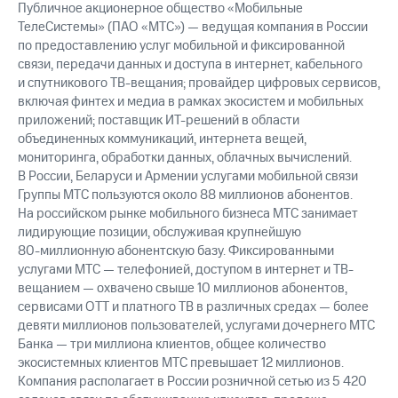
Публичное акционерное общество «Мобильные
ТелеСистемы» (ПАО «МТС») — ведущая компания в России
по предоставлению услуг мобильной и фиксированной
связи, передачи данных и доступа в интернет, кабельного
и спутникового ТВ-вещания; провайдер цифровых сервисов,
включая финтех и медиа в рамках экосистем и мобильных
приложений; поставщик ИТ-решений в области
объединенных коммуникаций, интернета вещей,
мониторинга, обработки данных, облачных вычислений.
В России, Беларуси и Армении услугами мобильной связи
Группы МТС пользуются около 88 миллионов абонентов.
На российском рынке мобильного бизнеса МТС занимает
лидирующие позиции, обслуживая крупнейшую
80-миллионную
абонентскую базу. Фиксированными
услугами МТС — телефонией, доступом в интернет и ТВ-
вещанием — охвачено свыше 10 миллионов абонентов,
сервисами OTT и платного ТВ в различных средах — более
девяти миллионов пользователей, услугами дочернего МТС
Банка — три миллиона клиентов, общее количество
экосистемных клиентов МТС превышает 12 миллионов.
Компания располагает в России розничной сетью из 5 420