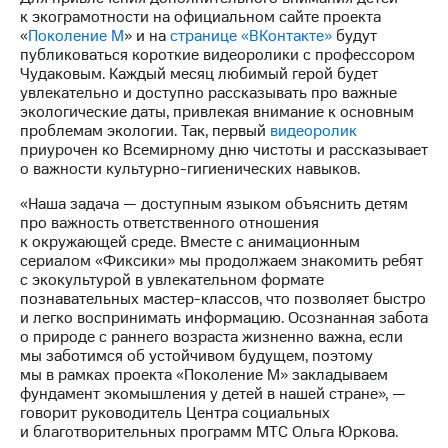
Раскрытие
к экограмотности на официальном сайте проекта
информации
«
Поколение М
» и на
странице «ВКонтакте»
будут
Информация
публиковаться короткие видеоролики с профессором
акционерам
Чудаковым. Каждый месяц любимый герой будет
Документы
увлекательно и доступно рассказывать про важные
ПАО
экологические даты, привлекая внимание к основным
"МТС"
проблемам экологии. Так, первый
видеоролик
Собрания
приурочен ко Всемирному дню чистоты и рассказывает
акционеров
о важности культурно-гигиенических навыков.
Личный
кабинет
«Наша задача — доступным языком объяснить детям
акционера
про важность ответственного отношения
Акционерный
к окружающей среде. Вместе с анимационным
капитал
сериалом «Фиксики» мы продолжаем знакомить ребят
Контроль
с экокультурой в увлекательном формате
и
познавательных мастер-классов, что позволяет быстро
аудит
и легко воспринимать информацию. Осознанная забота
Рынок
о природе с раннего возраста жизненно важна, если
акций
мы заботимся об устойчивом будущем, поэтому
мы в рамках проекта «Поколение М» закладываем
Описание
фундамент экомышления у детей в нашей стране», —
Программа
говорит руководитель Центра социальных
приобретения
и благотворительных программ МТС Ольга Юркова.
Порядок