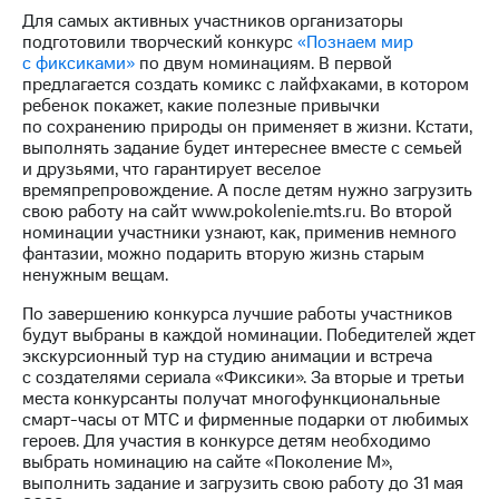
выкупа
Для самых активных участников организаторы
акций
подготовили творческий конкурс
«Познаем мир
Дивиденды
с фиксиками»
по двум номинациям. В первой
Рынок
предлагается создать комикс с лайфхаками, в котором
облигаций
ребенок покажет, какие полезные привычки
по сохранению природы он применяет в жизни. Кстати,
Описание
выполнять задание будет интереснее вместе с семьей
Еврооблигации-2023
и друзьями, что гарантирует веселое
Уведомление
времяпрепровождение. А после детям нужно загрузить
о
свою работу на сайт www.pokolenie.mts.ru. Во второй
погашении
номинации участники узнают, как, применив немного
именных
фантазии, можно подарить вторую жизнь старым
облигаций
ненужным вещам.
Другое
По завершению конкурса лучшие работы участников
Регистратор
будут выбраны в каждой номинации. Победителей ждет
Реквизиты
экскурсионный тур на студию анимации и встреча
Контакты
с создателями сериала «Фиксики». За вторые и третьи
йчивое развитие
места конкурсанты получат многофункциональные
и деловая этика
смарт-часы от МТС и фирменные подарки от любимых
На главную
героев. Для участия в конкурсе детям необходимо
выбрать номинацию на сайте «Поколение М»,
выполнить задание и загрузить свою работу до 31 мая