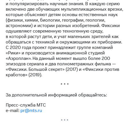
и популяризировать научные знания. В каждую серию
включено две обучающих мультипликационных врезки,
которые объясняют детям основы естественных наук
(физики, химии, биологии, географии, геологии,
астрономии) и истории разных изобретений. Фиксики
одушевляют современную техногенную среду,
в которой растут дети, и учат маленьких зрителей как
обращаться с техникой и окружающими их приборами.
С 2020 года проект принадлежит группе компаний
«Рики» и производится анимационной студией
«Аэроплан». На данный момент вышло более 200
эпизодов сериала и два полнометражных фильма —
«Фиксики. Большой секрет» (2017) и «Фиксики против
кработов» (2019).
* * *
За дополнительной информацией обращайтесь:
Пресс-служба МТС
e-mail:
pr@mts.ru
* * *