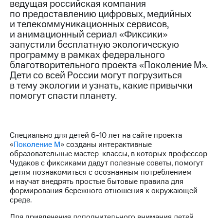
ведущая российская компания
по предоставлению цифровых, медийных
МТС
и телекоммуникационных сервисов,
о технологиях
и анимационный сериал «Фиксики»
запустили бесплатную экологическую
Достижения
программу в рамках федерального
Интервью
благотворительного проекта «Поколение М».
Дети со всей России могут погрузиться
Финансовая
в тему экологии и узнать, какие привычки
отчетность
помогут спасти планету.
Контакты
Новости
Специально для детей
6-10
лет на сайте проекта
в
«
Поколение М
» созданы интерактивные
регионе
образовательные мастер-классы, в которых профессор
Чудаков с фиксиками дадут полезные советы, помогут
м и акционерам
детям познакомиться с осознанным потреблением
Корпоративное
и научат внедрять простые бытовые правила для
управление
формирования бережного отношения к окружающей
среде.
Корпоративный
секретарь
Для привлечения дополнительного внимания детей