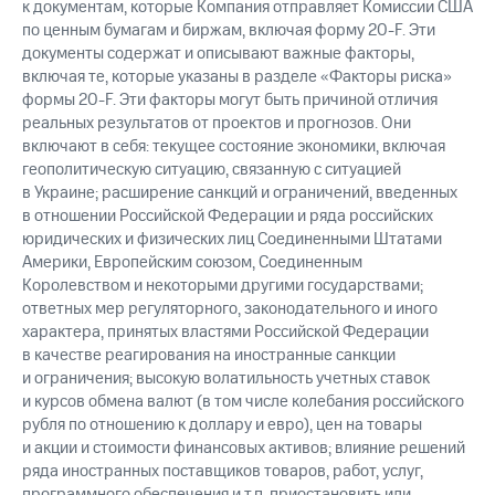
к документам, которые Компания отправляет Комиссии США
по ценным бумагам и биржам, включая форму
20-F.
Эти
документы содержат и описывают важные факторы,
включая те, которые указаны в разделе «Факторы риска»
формы
20-F.
Эти факторы могут быть причиной отличия
реальных результатов от проектов и прогнозов. Они
включают в себя: текущее состояние экономики, включая
геополитическую ситуацию, связанную с ситуацией
в Украине; расширение санкций и ограничений, введенных
в отношении Российской Федерации и ряда российских
юридических и физических лиц Соединенными Штатами
Америки, Европейским союзом, Соединенным
Королевством и некоторыми другими государствами;
ответных мер регуляторного, законодательного и иного
характера, принятых властями Российской Федерации
в качестве реагирования на иностранные санкции
и ограничения; высокую волатильность учетных ставок
и курсов обмена валют (в том числе колебания российского
рубля по отношению к доллару и евро), цен на товары
и акции и стоимости финансовых активов; влияние решений
ряда иностранных поставщиков товаров, работ, услуг,
программного обеспечения и т.п. приостановить или