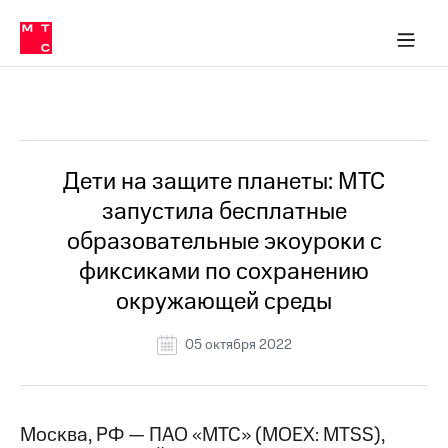
О
сторам и акционерам
Комплаенс и деловая этика
Устойчивое развитие
Медиа-центр
О МТС
О МТС
На главную
компании
О
компании
Стратегия
Стратегия
Все Новости
Карьера
в МТС
Карьера
в МТС
Пресс-
Дети на защите планеты: МТС
релизы
История
запустила бесплатные
компании
МТС
образовательные экоуроки с
о технологиях
Руководство
фиксиками по сохранению
региона
окружающей среды
Правовая
информация
05 октября 2022
Контакты
Медиа-центр
Пресс-
Москва, РФ — ПАО «МТС» (MOEX: MTSS),
релизы