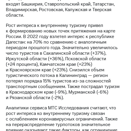
Раскрытие
входят Башкирия, Ставропольский край, Татарстан,
информации
Владимирская, Ростовская, Калужская и Тверская
Информация
области.
акционерам
Документы
Рост интереса к внутреннему туризму привел
ПАО
к формированию новых точек притяжения на карте
"МТС"
России. В 2022 году взлетел интерес к республике
Собрания
Дагестан: на 70% по сравнению с аналогичным
акционеров
периодом прошлого года. Значительно увеличилось
Личный
число туристов в Сахалинской области (+37%),
кабинет
Иркутской области (+36%), Псковской области
акционера
(+24 процента), Камчатском крае (+23%)
Акционерный
и Красноярском крае (+23%). Снизился объем
капитал
туристического потока в Калининград — регион
Контроль
потерял порядка 15% туристов из-за сложностей
и
транспортным сообщением. Также пострадал туризм
аудит
в Краснодарском крае (-9%), Мурманской (-6%)
Рынок
и Рязанской области (-2%).
акций
Аналитики сервиса МТС Исследования считают, что
Описание
рост интереса ко внутреннему туризму связан
Программа
с ослаблением коронавирусных ограничений. Также
приобретения
на перераспределение турпотоков значительное
Порядок
влияние оказывают такие факторы, как ограничение