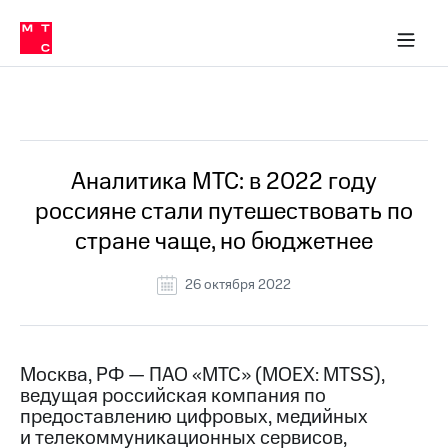
О
сторам и акционерам
Комплаенс и деловая этика
Устойчивое развитие
Медиа-центр
О МТС
О МТС
На главную
компании
О
компании
Стратегия
Стратегия
Все Новости
Карьера
в МТС
Карьера
в МТС
Пресс-
Аналитика МТС: в 2022 году
релизы
История
россияне стали путешествовать по
компании
МТС
стране чаще, но бюджетнее
о технологиях
Руководство
региона
26 октября 2022
Правовая
информация
Контакты
Москва, РФ — ПАО «МТС» (MOEX: MTSS),
ведущая российская компания по
Медиа-центр
предоставлению цифровых, медийных
Пресс-
и телекоммуникационных сервисов,
релизы