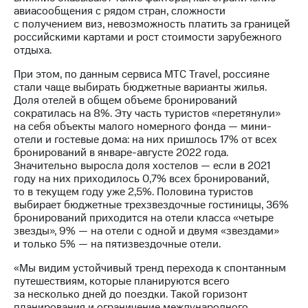
выкупа
авиасообщения с рядом стран, сложности
акций
с получением виз, невозможность платить за границей
Дивиденды
российскими картами и рост стоимости зарубежного
Рынок
отдыха.
облигаций
При этом, по данным сервиса МТС Travel, россияне
Описание
стали чаще выбирать бюджетные варианты жилья.
Еврооблигации-2023
Доля отелей в общем объеме бронирований
Уведомление
сократилась на 8%. Эту часть туристов «перетянули»
о
на себя объекты малого номерного фонда — мини-
погашении
отели и гостевые дома: на них пришлось 17% от всех
именных
бронирований в январе-августе 2022 года.
облигаций
Значительно выросла доля хостелов — если в 2021
Другое
году на них приходилось 0,7% всех бронирований,
то в текущем году уже 2,5%. Половина туристов
Регистратор
выбирает бюджетные трехзвездочные гостиницы, 36%
Реквизиты
бронирований приходится на отели класса «четыре
Контакты
звезды», 9% — на отели с одной и двумя «звездами»
и только 5% — на пятизвездочные отели.
йчивое развитие
и деловая этика
«Мы видим устойчивый тренд перехода к спонтанным
На главную
путешествиям, которые планируются всего
за несколько дней до поездки. Такой горизонт
планирования и ограничение международного