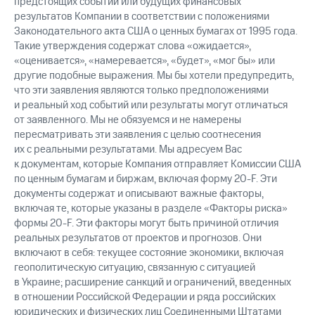
предстоящих событий или будущих финансовых
результатов Компании в соответствии с положениями
Законодательного акта США о ценных бумагах от 1995 года.
Такие утверждения содержат слова «ожидается»,
«оценивается», «намеревается», «будет», «мог бы» или
другие подобные выражения. Мы бы хотели предупредить,
что эти заявления являются только предположениями
и реальный ход событий или результаты могут отличаться
от заявленного. Мы не обязуемся и не намерены
пересматривать эти заявления с целью соотнесения
их с реальными результатами. Мы адресуем Вас
к документам, которые Компания отправляет Комиссии США
по ценным бумагам и биржам, включая форму 20-F. Эти
документы содержат и описывают важные факторы,
включая те, которые указаны в разделе «Факторы риска»
формы 20-F. Эти факторы могут быть причиной отличия
реальных результатов от проектов и прогнозов. Они
включают в себя: текущее состояние экономики, включая
геополитическую ситуацию, связанную с ситуацией
в Украине; расширение санкций и ограничений, введенных
в отношении Российской Федерации и ряда российских
юридических и физических лиц Соединенными Штатами