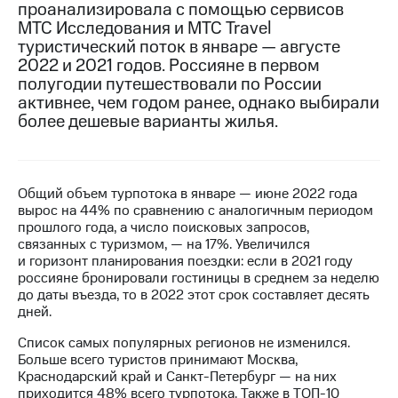
проанализировала с помощью сервисов
МТС Исследования и МТС Travel
МТС
туристический поток в январе — августе
о технологиях
2022 и 2021 годов. Россияне в первом
Достижения
полугодии путешествовали по России
активнее, чем годом ранее, однако выбирали
Интервью
более дешевые варианты жилья.
Финансовая
отчетность
Общий объем турпотока в январе — июне 2022 года
Контакты
вырос на 44% по сравнению с аналогичным периодом
прошлого года, а число поисковых запросов,
Новости
связанных с туризмом, — на 17%. Увеличился
в
и горизонт планирования поездки: если в 2021 году
регионе
россияне бронировали гостиницы в среднем за неделю
до даты въезда, то в 2022 этот срок составляет десять
м и акционерам
дней.
Корпоративное
управление
Список самых популярных регионов не изменился.
Больше всего туристов принимают Москва,
Корпоративный
Краснодарский край и Санкт-Петербург — на них
секретарь
приходится 48% всего турпотока. Также в ТОП-10