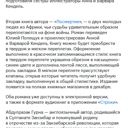
подготовили сестры-иллюстраторы Анна и Варвара
Раскрытие
Кендель.
информации
Информация
акционерам
Вторая книга автора — «
Посмертие
», — о двух молодых
Документы
людях из Африки, чьи судьбы удивительным образом
ПАО
переплетаются на фоне войны. Роман переведен
"МТС"
Юлией Полещук и проиллюстрирован Анной
Собрания
и Варварой Кендель. Книгу можно будет приобрести
акционеров
в твердом и мягком переплетах. Оформление
Личный
выполнено в красочном запоминающемся стиле: книга
кабинет
в твердом переплете украшена обрезом в насыщенно-
акционера
синем цвете и дополнена лентой ляссе, выполняющей
Акционерный
роль закладки. В мягком переплете присутствуют
капитал
клапаны, открыв которые читатель получит удобную
Контроль
закладку, выполненную в общей стилистике. Издание
и
появится на полках книжных магазинов в декабре.
аудит
Рынок
Оба романа уже доступны в электронной версии,
акций
а также в формате аудиокниг в приложении «
Строки
».
Описание
Абдулразак Гурна — англоязычный автор, родившийся
Программа
в Султанате Занзибар и покинувший родину
приобретения
в отрочестве из-за Занзибарской революции, которая
Порядок