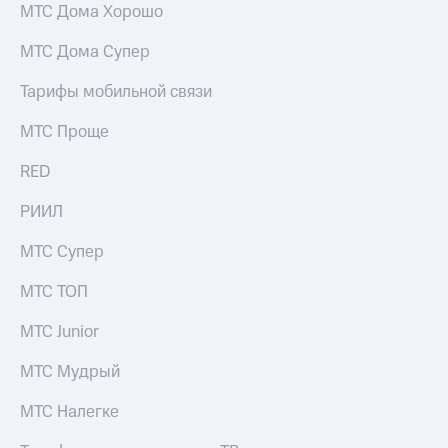
МТС Дома Хорошо
МТС Дома Супер
Тарифы мобильной связи
МТС Проще
RED
РИИЛ
МТС Супер
МТС ТОП
МТС Junior
МТС Мудрый
МТС Налегке