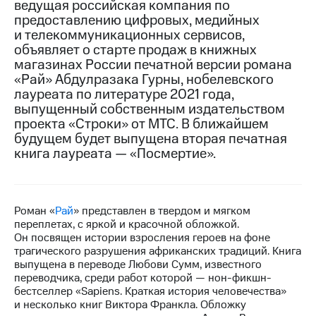
ведущая российская компания по
предоставлению цифровых, медийных
МТС
и телекоммуникационных сервисов,
о технологиях
объявляет о старте продаж в книжных
магазинах России печатной версии романа
Достижения
«Рай» Абдулразака Гурны, нобелевского
Интервью
лауреата по литературе 2021 года,
выпущенный собственным издательством
Финансовая
проекта «Строки» от МТС. В ближайшем
отчетность
будущем будет выпущена вторая печатная
книга лауреата — «Посмертие».
Контакты
Новости
в
регионе
Роман «
Рай
» представлен в твердом и мягком
переплетах, с яркой и красочной обложкой.
Он посвящен истории взросления героев на фоне
м и акционерам
трагического разрушения африканских традиций. Книга
Корпоративное
выпущена в переводе Любови Сумм, известного
управление
переводчика, среди работ которой — нон-фикшн-
бестселлер «Sapiens. Краткая история человечества»
Корпоративный
и несколько книг Виктора Франкла. Обложку
секретарь