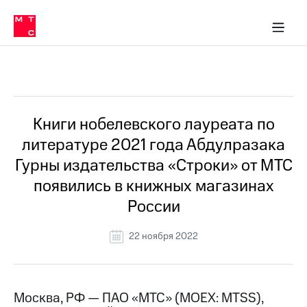
О
сторам и акционерам
Комплаенс и деловая этика
Устойчивое развитие
Медиа-центр
О МТС
О МТС
На главную
компании
О
компании
Стратегия
Стратегия
Все Новости
Карьера
в МТС
Карьера
в МТС
Пресс-
Книги нобелевского лауреата по
релизы
История
литературе 2021 года Абдулразака
компании
МТС
Гурны издательства «Строки» от МТС
о технологиях
Руководство
появились в книжных магазинах
региона
России
Правовая
информация
22 ноября 2022
Контакты
Медиа-центр
Пресс-
Москва, РФ — ПАО «МТС» (MOEX: MTSS),
релизы