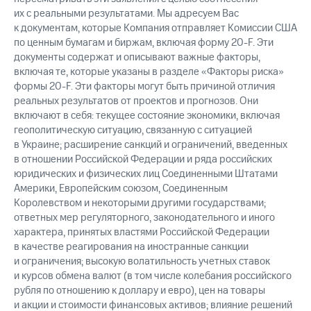
их с реальными результатами. Мы адресуем Вас
к документам, которые Компания отправляет Комиссии США
по ценным бумагам и биржам, включая форму 20-F. Эти
документы содержат и описывают важные факторы,
включая те, которые указаны в разделе «Факторы риска»
формы 20-F. Эти факторы могут быть причиной отличия
реальных результатов от проектов и прогнозов. Они
включают в себя: текущее состояние экономики, включая
геополитическую ситуацию, связанную с ситуацией
в Украине; расширение санкций и ограничений, введенных
в отношении Российской Федерации и ряда российских
юридических и физических лиц Соединенными Штатами
Америки, Европейским союзом, Соединенным
Королевством и некоторыми другими государствами;
ответных мер регуляторного, законодательного и иного
характера, принятых властями Российской Федерации
в качестве реагирования на иностранные санкции
и ограничения; высокую волатильность учетных ставок
и курсов обмена валют (в том числе колебания российского
рубля по отношению к доллару и евро), цен на товары
и акции и стоимости финансовых активов; влияние решений