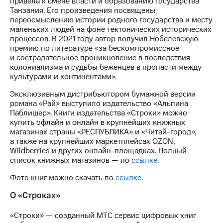
привела к смене власти и образованию государства
выкупа
Танзания. Его произведения посвящены
акций
переосмыслению истории родного государства и месту
Дивиденды
маленьких людей на фоне тектонических исторических
Рынок
процессов. В 2021 году автор получил Нобелевскую
облигаций
премию по литературе «за бескомпромиссное
и сострадательное проникновение в последствия
Описание
колониализма и судьбы беженцев в пропасти между
Еврооблигации-2023
культурами и континентами».
Уведомление
о
Эксклюзивным дистрибьютором бумажной версии
погашении
романа «Рай» выступило издательство «Альпина
именных
Паблишер». Книги издательства «Строки» можно
облигаций
купить офлайн и онлайн в крупнейших книжных
Другое
магазинах страны «РЕСПУБЛИКА» и «Читай-город»,
а также на крупнейших маркетплейсах OZON,
Регистратор
Wildberries и других онлайн-площадках. Полный
Реквизиты
список книжных магазинов — по
ссылке
.
Контакты
йчивое развитие
Фото книг можно скачать по
ссылке
.
и деловая этика
О «Строках»
На главную
«Строки» — созданный МТС сервис цифровых книг