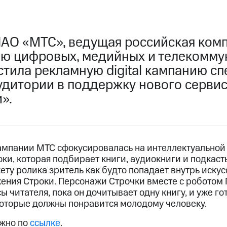
ПАО «МТС», ведущая российская ком
ю цифровых, медийных и телекомм
стила рекламную digital кампанию с
дитории в поддержку нового серви
».
ампании МТС сфокусировалась на интеллектуальной
ки, которая подбирает книги, аудиокниги и подкаст
ету ролика зритель как будто попадает внутрь иску
ения Строки. Персонажи Строчки вместе с роботом
 читателя, пока он дочитывает одну книгу, и уже г
которые должны понравится молодому человеку.
ожно по
ссылке
.