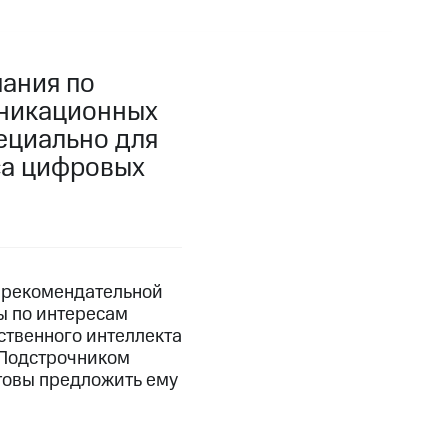
пания по
уникационных
пециально для
са цифровых
 рекомендательной
ы по интересам
сственного интеллекта
 Подстрочником
отовы предложить ему