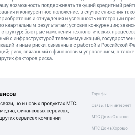
нашу возможность поддерживать текущий кредитный рейти
вания и конкурентное положение, в случае снижения тако
 приобретения и отчуждения и успешность интеграции при
о квартальным результатам; условия конкуренции; зависи
 структур; быстрые изменения технологических процессов
анный с инфраструктурой телекоммуникаций, государстве
аций и иные риски, связанные с работой в Российской Ф
ций; риск, связанный с финансовым управлением, а также
ругих факторов риска.
рвисов
Тарифы
 связи, но и новых продуктах МТС:
Связь, ТВ и интернет
 медиа, финансовых сервисах,
МТС Дома Отлично
 других сервисах компании
МТС Дома Хорошо