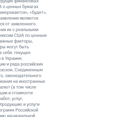
будущих финансовых
А о ценных бумагах
амеревается», «будет»,
заявления являются
я от заявленного.
ния их с реальными
омиссии США по ценным
важные факторы,
ры могут быть
в себя: текущее
 в Украине;
ии и ряда российских
союзом, Соединенным
о, законодательного
ования на иностранные
алют (в том числе
кции и стоимости
бот, услуг,
 продукцию и услуги
ограмм Российской
нию национальной