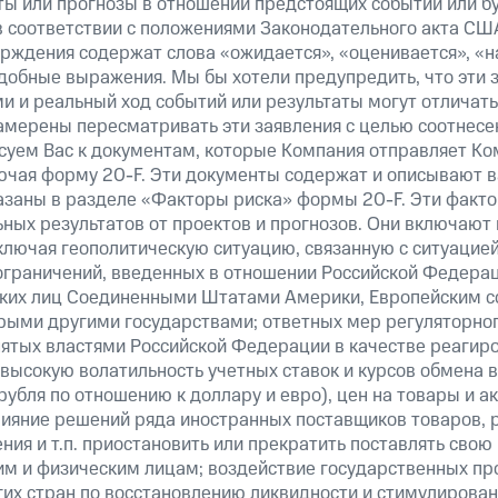
ты или прогнозы в отношении предстоящих событий или 
в соответствии с положениями Законодательного акта СШ
верждения содержат слова «ожидается», «оценивается», «н
добные выражения. Мы бы хотели предупредить, что эти 
 и реальный ход событий или результаты могут отличатьс
амерены пересматривать эти заявления с целью соотнесе
суем Вас к документам, которые Компания отправляет К
ючая форму 20-F. Эти документы содержат и описывают 
казаны в разделе «Факторы риска» формы 20-F. Эти факто
ных результатов от проектов и прогнозов. Они включают 
ключая геополитическую ситуацию, связанную с ситуацией
ограничений, введенных в отношении Российской Федерац
ских лиц Соединенными Штатами Америки, Европейским 
рыми другими государствами; ответных мер регуляторног
нятых властями Российской Федерации в качестве реагир
 высокую волатильность учетных ставок и курсов обмена в
рубля по отношению к доллару и евро), цен на товары и а
ияние решений ряда иностранных поставщиков товаров, ра
ия и т.п. приостановить или прекратить поставлять свою
м и физическим лицам; воздействие государственных пр
их стран по восстановлению ликвидности и стимулирова