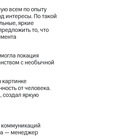
ую всем по опыту
д интересы. По такой
льные, яркие
редложить то, что
амента
омогла локация
анством с необычной
 картинке
нность от человека.
 создал яркую
х коммуникаций
на — менеджер