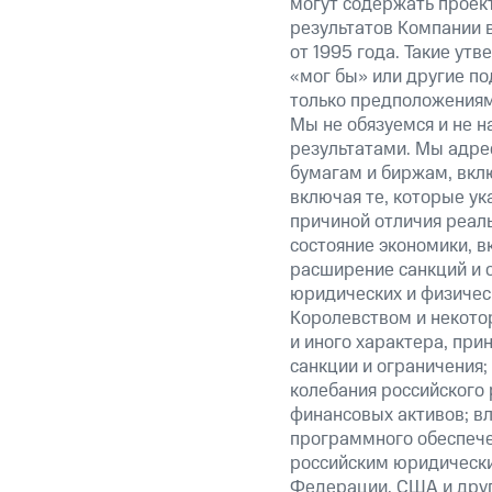
могут содержать проек
результатов Компании 
от 1995 года. Такие ут
«мог бы» или другие по
только предположениями
Мы не обязуемся и не н
результатами. Мы адре
бумагам и биржам, вкл
включая те, которые у
причиной отличия реаль
состояние экономики, в
расширение санкций и 
юридических и физиче
Королевством и некото
и иного характера, при
санкции и ограничения;
колебания российского 
финансовых активов; вл
программного обеспечен
российским юридически
Федерации, США и друг