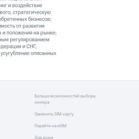
нг и воздействие
вого; стратегическую
обретенных бизнесов;
мость от развития
 и положения на рынке;
нным регулированием
едерации и СНГ;
 усугубление описанных
Больше возможностей выбора
номера
Заменить SIM-карту
Перейти на eSIM
Для дома