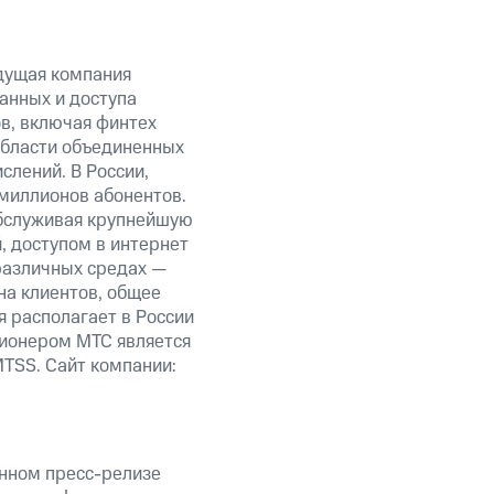
дущая компания
анных и доступа
ов, включая финтех
области объединенных
слений. В России,
миллионов абонентов.
обслуживая крупнейшую
 доступом в интернет
 различных средах —
на клиентов, общее
я располагает в России
ционером МТС является
TSS. Сайт компании:
анном пресс-релизе