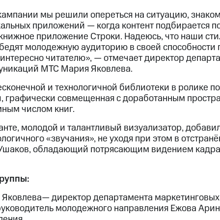
кампании мы решили опереться на ситуацию, знаком
альных приложений — когда контент подбирается по
 книжное приложение Строки. Надеюсь, что наши сти
бедят молодежную аудиторию в своей способности п
 интересно читателю», — отмечает директор департ
уникаций МТС Мария Яковлева.
сконечной и технологичной библиотеки в ролике п
, графически совмещенная с доработанным простр
мным числом книг.
нте, молодой и талантливый визуализатор, добавил
логичного «звучания», не уходя при этом в отстранё
Ушаков, обладающий потрясающим видением кадра,
группы:
 Яковлева— директор департамента маркетинговы
руководитель молодежного направления Ежова Ари
ления