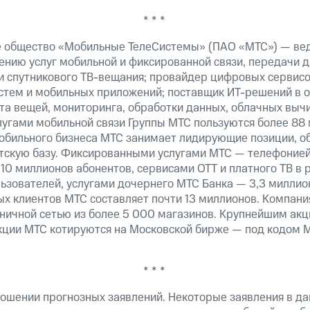
* * *
е общество «Мобильные ТелеСистемы» (ПАО «МТС») — ве
ению услуг мобильной и фиксированной связи, передачи д
 и спутникового ТВ-вещания; провайдер цифровых сервис
истем и мобильных приложений; поставщик ИТ-решений в 
а вещей, мониторинга, обработки данных, облачных вычи
лугами мобильной связи Группы МТС пользуются более 88 
обильного бизнеса МТС занимает лидирующие позиции, 
скую базу. Фиксированными услугами МТС — телефонией,
10 миллионов абонентов, сервисами OTT и платного ТВ в
ьзователей, услугами дочернего МТС Банка — 3,3 миллио
х клиентов МТС составляет почти 13 миллионов. Компани
зничной сетью из более 5 000 магазинов. Крупнейшим ак
ции МТС котируются на Московской бирже — под кодом M
* * *
ошении прогнозных заявлений. Некоторые заявления в д