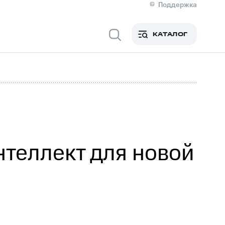
Поддержка
О МТС
я информация
Контакты
КАТАЛОГ
Медиа-центр
кты
Новости в регионе
Инвесторам и акционерам
ция акционерам
Документы
роль и аудит
Рынок акций
й
Описание
р
Реквизиты
Контакты
Устойчивое развитие
Комплаенс и деловая этика
На главную
теллект для новой