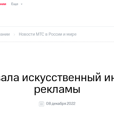
ании
Еще
ТС
Пресс-релизы
МТС о технологиях
ТС
История компании
Руководство региона
Правова
стижения
Интервью
Финансовая отчетность
Конта
пании
Новости МТС в России и мире
тивный секретарь
Раскрытие информации
Информа
ный кабинет акционера
Акционерный капитал
Конт
Порядок выкупа акций
Дивиденды
Рынок облигаци
 погашении именных облигаций
Другое
Регистрато
ала искусственный ин
рекламы
08 декабря 2022