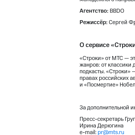
Агентство:
BBDO
Режиссёр:
Сергей Ф
О сервисе «Строк
«Строки» от МТС — э
жанров: от классики 
подкасты. «Строки» —
правах российских а
и «Посмертие» Нобел
За дополнительной 
Пресс-секретарь Гру
Ирина Дерюгина
e-mail:
pr@mts.ru