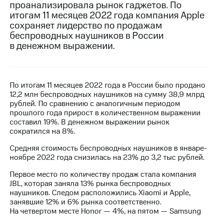
проанализировала рынок гаджетов. По
итогам 11 месяцев 2022 года компания Apple
МТС
сохраняет лидерство по продажам
о технологиях
беспроводных наушников в России
Достижения
в денежном выражении.
Интервью
Финансовая
По итогам 11 месяцев 2022 года в России было продано
отчетность
12,2 млн беспроводных наушников на сумму 38,9 млрд
рублей. По сравнению с аналогичным периодом
Контакты
прошлого года прирост в количественном выражении
составил 19%. В денежном выражении рынок
Новости
сократился на 8%.
в
регионе
Средняя стоимость беспроводных наушников в январе-
ноябре 2022 года снизилась на 23% до 3,2 тыс рублей.
м и акционерам
Корпоративное
Первое место по количеству продаж стала компания
управление
JBL, которая заняла 13% рынка беспроводных
наушников. Следом расположились Xiaomi и Apple,
Корпоративный
занявшие 12% и 6% рынка соответственно.
секретарь
На четвертом месте Honor — 4%, на пятом — Samsung