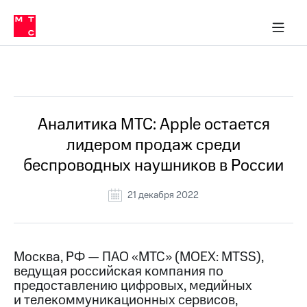
О
сторам и акционерам
Комплаенс и деловая этика
Устойчивое развитие
Медиа-центр
О МТС
О МТС
На главную
компании
О
компании
Стратегия
Стратегия
Все Новости
Карьера
в МТС
Карьера
в МТС
Пресс-
Аналитика МТС: Apple остается
релизы
История
лидером продаж среди
компании
МТС
беспроводных наушников в России
о технологиях
Руководство
региона
21 декабря 2022
Правовая
информация
Контакты
Москва, РФ — ПАО «МТС» (MOEX: MTSS),
ведущая российская компания по
Медиа-центр
предоставлению цифровых, медийных
Пресс-
и телекоммуникационных сервисов,
релизы