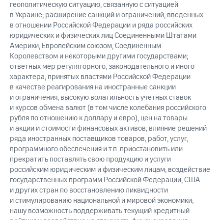
геополитическую ситуацию, связанную с ситуацией
в Украине; расширение санкций и ограничений, введенных
в отношении Российской Федерации и ряда российских
юридических и физических лиц Соединенными Штатами
Америки, Европейским союзом, Соединенным
Королевством и некоторыми другими государствами;
ответных мер регуляторного, законодательного и иного
характера, принятых властями Российской Федерации
в качестве реагирования на иностранные санкции
и ограничения; высокую волатильность учетных ставок
и курсов обмена валют (в том числе колебания российского
рубля по отношению к доллару и евро), цен на товары
и акции и стоимости финансовых активов; влияние решений
ряда иностранных поставщиков товаров, работ, услуг,
программного обеспечения и т.п. приостановить или
прекратить поставлять свою продукцию и услуги
российским юридическим и физическим лицам; воздействие
государственных программ Российской Федерации, США
и других стран по восстановлению ликвидности
и стимулированию национальной и мировой экономики;
нашу возможность поддерживать текущий кредитный