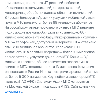
выкупа
приложений; поставщик ИТ-решений в области
акций
объединенных коммуникаций, интернета вещей,
Дивиденды
мониторинга, обработки данных, облачных вычислений.
Рынок
В России, Беларуси и Армении услугами мобильной связи
облигаций
Группы МТС пользуются более 88 миллионов абонентов.
На российском рынке мобильного бизнеса МТС занимает
Описание
лидирующие позиции, обслуживая крупнейшую 80-
Еврооблигации-2023
миллионную абонентскую базу. Фиксированными услугами
Уведомление
МТС — телефонией, доступом в интернет и ТВ — охвачено
о
погашении
свыше 10 миллионов абонентов, сервисами OTT
именных
и платного ТВ в различных средах — более 10 миллионов
облигаций
пользователей, услугами дочернего МТС Банка — 3,3
Другое
миллиона клиентов, общее количество экосистемных
клиентов МТС составляет почти 13 миллионов. Компания
Регистратор
располагает в России 14 дата-центрами и розничной сетью
Реквизиты
из более 5 000 магазинов. Крупнейшим акционером МТС
Контакты
является ПАО АФК «Система». Акции МТС котируются
йчивое развитие
на Московской бирже — под кодом MTSS. Сайт компании:
и деловая этика
www.mts.ru
.
На главную
* * *