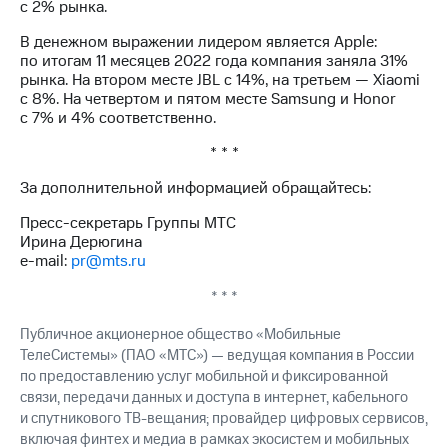
Раскрытие
с 2% рынка.
информации
Информация
В денежном выражении лидером является Apple:
акционерам
по итогам 11 месяцев 2022 года компания заняла 31%
Документы
рынка. На втором месте JBL с 14%, на третьем — Xiaomi
ПАО
с 8%. На четвертом и пятом месте Samsung и Honor
"МТС"
с 7% и 4% соответственно.
Собрания
* * *
акционеров
Личный
За дополнительной информацией обращайтесь:
кабинет
акционера
Пресс-секретарь Группы МТС
Акционерный
Ирина Дерюгина
капитал
e-mail:
pr@mts.ru
Контроль
и
* * *
аудит
Рынок
Публичное акционерное общество «Мобильные
акций
ТелеСистемы» (ПАО «МТС») — ведущая компания в России
по предоставлению услуг мобильной и фиксированной
Описание
связи, передачи данных и доступа в интернет, кабельного
Программа
и спутникового ТВ-вещания; провайдер цифровых сервисов,
приобретения
включая финтех и медиа в рамках экосистем и мобильных
Порядок