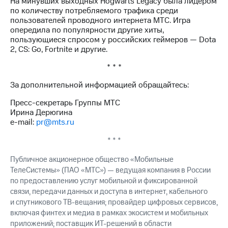
На минувших выходных Hogwarts Legacy была лидером
Раскрытие
по количеству потребляемого трафика среди
информации
пользователей проводного интернета МТС. Игра
Информация
опередила по популярности другие хиты,
акционерам
пользующиеся спросом у российских геймеров — Dota
Документы
2, CS: Go, Fortnite и другие.
ПАО
"МТС"
* * *
Собрания
акционеров
За дополнительной информацией обращайтесь:
Личный
кабинет
Пресс-секретарь Группы МТС
акционера
Ирина Дерюгина
Акционерный
e-mail:
pr@mts.ru
капитал
Контроль
* * *
и
аудит
Публичное акционерное общество «Мобильные
Рынок
ТелеСистемы» (ПАО «МТС») — ведущая компания в России
акций
по предоставлению услуг мобильной и фиксированной
связи, передачи данных и доступа в интернет, кабельного
Описание
и спутникового
ТВ-вещания;
провайдер цифровых сервисов,
Программа
включая финтех и медиа в рамках экосистем и мобильных
приобретения
приложений; поставщик
ИТ-решений
в области
Порядок