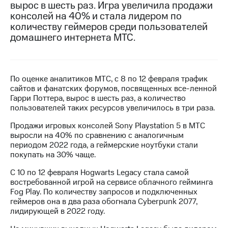
вырос в шесть раз. Игра увеличила продажи
консолей на 40% и стала лидером по
МТС
количеству геймеров среди пользователей
о технологиях
домашнего интернета МТС.
Достижения
Интервью
По оценке аналитиков МТС, с 8 по 12 февраля трафик
Финансовая
сайтов и фанатских форумов, посвященных
все-ленной
отчетность
Гарри Поттера, вырос в шесть раз, а количество
пользователей таких ресурсов увеличилось в три раза.
Контакты
Продажи игровых консолей Sony Playstation 5 в МТС
Новости
выросли на 40% по сравнению с аналогичным
в
периодом 2022 года, а геймерские ноутбуки стали
регионе
покупать на 30% чаще.
м и акционерам
С 10 по 12 февраля Hogwarts Legacy стала самой
Корпоративное
востребованной игрой на сервисе облачного гейминга
управление
Fog Play. По количеству запросов и подключенных
геймеров она в два раза обогнала Cyberpunk 2077,
Корпоративный
лидирующей в 2022 году.
секретарь