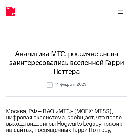
О
сторам и акционерам
Комплаенс и деловая этика
Устойчивое развитие
Медиа-центр
О МТС
О МТС
На главную
компании
О
компании
Стратегия
Стратегия
Все Новости
Карьера
в МТС
Карьера
в МТС
Пресс-
Аналитика МТС: россияне снова
релизы
История
заинтересовались вселенной Гарри
компании
МТС
Поттера
о технологиях
Руководство
региона
14 февраля 2023
Правовая
информация
Контакты
Москва, РФ – ПАО «МТС» (MOEX: MTSS),
цифровая экосистема, сообщает, что после
Медиа-центр
выхода видеоигры Hogwarts Legacy трафик
Пресс-
на сайтах, посвященных Гарри Поттеру,
релизы