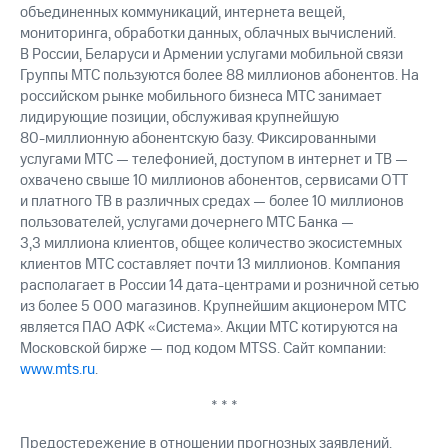
выкупа
объединенных коммуникаций, интернета вещей,
акций
мониторинга, обработки данных, облачных вычислений.
Дивиденды
В России, Беларуси и Армении услугами мобильной связи
Рынок
Группы МТС пользуются более 88 миллионов абонентов. На
облигаций
российском рынке мобильного бизнеса МТС занимает
лидирующие позиции, обслуживая крупнейшую
Описание
80-миллионную
абонентскую базу. Фиксированными
Еврооблигации-2023
услугами МТС — телефонией, доступом в интернет и ТВ —
Уведомление
охвачено свыше 10 миллионов абонентов, сервисами OTT
о
погашении
и платного ТВ в различных средах — более 10 миллионов
именных
пользователей, услугами дочернего МТС Банка —
облигаций
3,3 миллиона клиентов, общее количество экосистемных
Другое
клиентов МТС составляет почти 13 миллионов. Компания
располагает в России 14 дата-центрами и розничной сетью
Регистратор
из более 5 000 магазинов. Крупнейшим акционером МТС
Реквизиты
является ПАО АФК «Система». Акции МТС котируются на
Контакты
Московской бирже — под кодом MTSS. Сайт компании:
йчивое развитие
www.mts.ru
.
и деловая этика
На главную
* * *
Предостережение в отношении прогнозных заявлений.