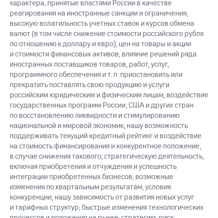
характера, принятые властями России в качестве
реагирования на иностранные санкции и ограничения;
высокую волатильность учетных ставок и курсов обмена
валют (в том числе снижение стоимости российского рубля
по отношению к доллару и евро), цен на товары и акции
и стоимости финансовых активов; влияние решений ряда
иностранных поставщиков товаров, работ, услуг,
программного обеспечения и т. п. приостановить или
прекратить поставлять свою продукцию и услуги
российским юридическим и физическим лицам; воздействие
государственных программ России, США и других стран
по восстановлению ликвидности и стимулированию
национальной и мировой экономик; нашу возможность
поддерживать текущий кредитный рейтинг и воздействие
на стоимость финансирования и конкурентное положение,
в случае снижения такового; стратегическую деятельность,
включая приобретения и отчуждения и успешность
интеграции приобретенных бизнесов; возможные
изменения по квартальным результатам; условия
конкуренции; нашу зависимость от развития новых услуг
и тарифных структур; быстрые изменения технологических
процессов и положения на рынке; стратегию; риск,