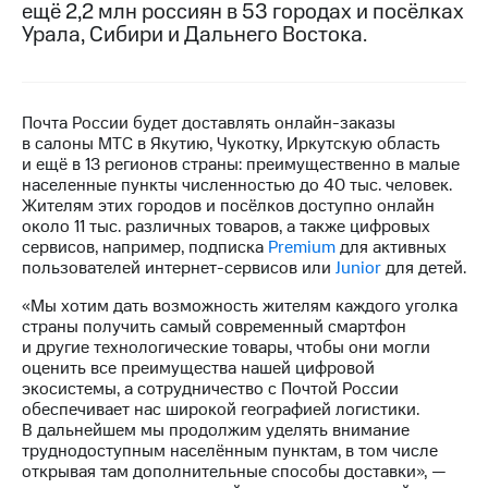
ещё 2,2 млн россиян в 53 городах и посёлках
Урала, Сибири и Дальнего Востока.
МТС
о технологиях
Достижения
Почта России будет доставлять онлайн-заказы
Интервью
в салоны МТС в Якутию, Чукотку, Иркутскую область
и ещё в 13 регионов страны: преимущественно в малые
Финансовая
населенные пункты численностью до 40 тыс. человек.
отчетность
Жителям этих городов и посёлков доступно онлайн
около 11 тыс. различных товаров, а также цифровых
Контакты
сервисов, например, подписка
Premium
для активных
пользователей интернет-сервисов или
Junior
для детей.
Новости
в
«Мы хотим дать возможность жителям каждого уголка
регионе
страны получить самый современный смартфон
и другие технологические товары, чтобы они могли
оценить все преимущества нашей цифровой
м и акционерам
Корпоративное
экосистемы, а сотрудничество с Почтой России
управление
обеспечивает нас широкой географией логистики.
В дальнейшем мы продолжим уделять внимание
Корпоративный
труднодоступным населённым пунктам, в том числе
секретарь
открывая там дополнительные способы доставки», —