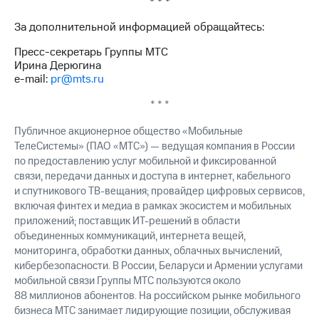
* * *
выкупа
акций
За дополнительной информацией обращайтесь:
Дивиденды
Рынок
Пресс-секретарь Группы МТС
облигаций
Ирина Дерюгина
e-mail:
pr@mts.ru
Описание
Еврооблигации-2023
* * *
Уведомление
о
Публичное акционерное общество «Мобильные
погашении
ТелеСистемы» (ПАО «МТС») — ведущая компания в России
именных
по предоставлению услуг мобильной и фиксированной
облигаций
связи, передачи данных и доступа в интернет, кабельного
Другое
и спутникового ТВ-вещания; провайдер цифровых сервисов,
включая финтех и медиа в рамках экосистем и мобильных
Регистратор
приложений; поставщик ИТ-решений в области
Реквизиты
объединенных коммуникаций, интернета вещей,
Контакты
мониторинга, обработки данных, облачных вычислений,
йчивое развитие
кибербезопасности. В России, Беларуси и Армении услугами
и деловая этика
мобильной связи Группы МТС пользуются около
На главную
88 миллионов абонентов. На российском рынке мобильного
бизнеса МТС занимает лидирующие позиции, обслуживая