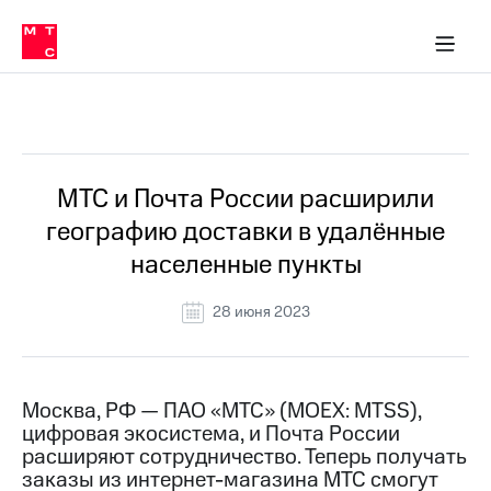
О
сторам и акционерам
Комплаенс и деловая этика
Устойчивое развитие
Медиа-центр
О МТС
О МТС
На главную
компании
О
компании
Стратегия
Стратегия
Все Новости
Карьера
в МТС
Карьера
в МТС
Пресс-
МТС и Почта России расширили
релизы
История
географию доставки в удалённые
компании
МТС
населенные пункты
о технологиях
Руководство
региона
28 июня 2023
Правовая
информация
Контакты
Москва, РФ — ПАО «МТС» (MOEX: MTSS),
цифровая экосистема, и Почта России
Медиа-центр
расширяют сотрудничество. Теперь получать
Пресс-
заказы из интернет-магазина МТС смогут
релизы