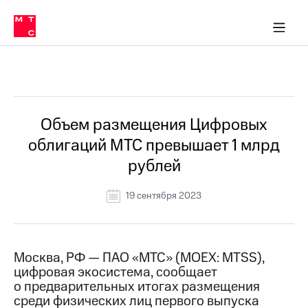
О
сторам и акционерам
Комплаенс и деловая этика
Устойчивое развитие
Медиа-центр
О МТС
О МТС
На главную
компании
О
компании
Стратегия
Стратегия
Все Новости
Карьера
в МТС
Карьера
в МТС
Пресс-
Объем размещения Цифровых
релизы
История
облигаций МТС превышает 1 млрд
компании
МТС
рублей
о технологиях
Руководство
региона
19 сентября 2023
Правовая
информация
Контакты
Москва, РФ — ПАО «МТС» (MOEX: MTSS),
цифровая экосистема, сообщает
Медиа-центр
о предварительных итогах размещения
Пресс-
среди физических лиц первого выпуска
релизы