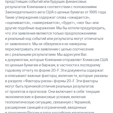
предстоящих событий или будущих финансовых
результатов Компании в соответствии с положениями
Законодательного акта США о ценных бумагах от 1995 года.
Такие утверждения содержат слова «ожидается»,
«оценивается», «намеревается», «будет», «мог бы» или
другие подобные выражения. Мы бы хотели предупредить,
что эти заявления являются только предположениями
и реальный ход событий или результаты могут отличаться
от заявленного. Мы не обязуемся и не намерены
пересматривать эти заявления с целью соотнесения
их с реальными результатами. Мы адресуем Вас
к документам, которые Компания отправляет Комиссии США
по ценным бумагам и биржам, в частности к последнему
годовому отчету по форме 20-F. Эти документы содержат
и описывают важные факторы, включая те, которые указаны
в разделе «Факторы риска» формы 20-F. Эти факторы
могут быть причиной отличия реальных результатов
от проектов и прогнозов. Они включают в себя: текущие
экономические и финансовые условия, включая
геополитическую ситуацию, связанную с Украиной;
расширение санкций и ограничений, введенных
в отношении России и ряда российских юридических