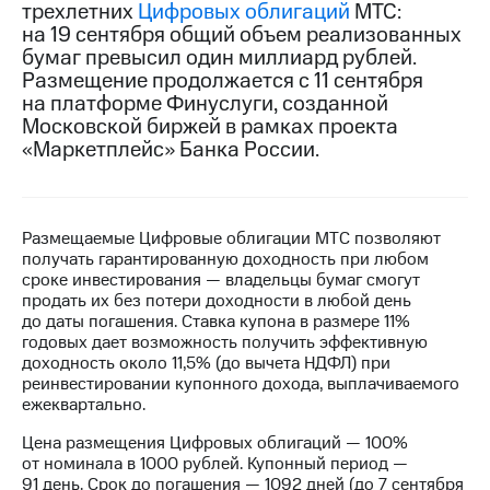
трехлетних
Цифровых облигаций
МТС:
на 19 сентября общий объем реализованных
МТС
бумаг превысил один миллиард рублей.
о технологиях
Размещение продолжается с 11 сентября
Достижения
на платформе Финуслуги, созданной
Московской биржей в рамках проекта
Интервью
«Маркетплейс» Банка России.
Финансовая
отчетность
Размещаемые Цифровые облигации МТС позволяют
Контакты
получать гарантированную доходность при любом
сроке инвестирования — владельцы бумаг смогут
Новости
продать их без потери доходности в любой день
в
до даты погашения. Ставка купона в размере 11%
регионе
годовых дает возможность получить эффективную
доходность около 11,5% (до вычета НДФЛ) при
м и акционерам
реинвестировании купонного дохода, выплачиваемого
Корпоративное
ежеквартально.
управление
Цена размещения Цифровых облигаций — 100%
Корпоративный
от номинала в 1000 рублей. Купонный период —
секретарь
91 день. Срок до погашения — 1092 дней (до 7 сентября