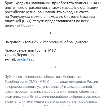
выкупа
брать кредиты наличными, приобретать полисы ОСАГО,
акций
ипотечного страхования, а также народные облигации
Дивиденды
российских регионов. Пополнять вклады и счета
Рынок
на Финуслугах можно с помощью Системы быстрых
облигаций
платежей (СБП). Услуги предоставляются во всех
регионах России.
Описание
* * *
Еврооблигации-2023
Уведомление
За дополнительной информацией обращайтесь:
о
погашении
Пресс-секретарь Группы МТС
именных
Ирина Дерюгина
облигаций
e-mail:
pr@mts.ru
Другое
* * *
Регистратор
Реквизиты
Публичное акционерное общество «Мобильные
Контакты
ТелеСистемы» (ПАО «МТС») — ведущая компания в России
йчивое развитие
по предоставлению услуг мобильной и фиксированной
и деловая этика
связи, передачи данных и доступа в интернет, кабельного
На главную
и спутникового ТВ-вещания; провайдер цифровых сервисов,
включая финтех и медиа в рамках экосистем и мобильных