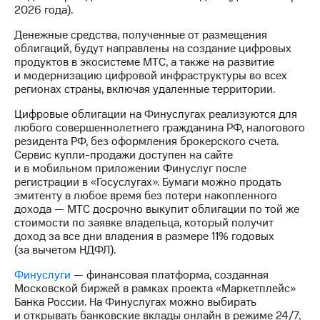
Раскрытие
2026 года).
информации
Информация
Денежные средства, полученные от размещения
акционерам
облигаций, будут направлены на создание цифровых
Документы
продуктов в экосистеме МТС, а также на развитие
ПАО
и модернизацию цифровой инфраструктуры во всех
"МТС"
регионах страны, включая удаленные территории.
Собрания
акционеров
Цифровые облигации на Финуслугах реализуются для
Личный
любого совершеннолетнего гражданина РФ, налогового
кабинет
резидента РФ, без оформления брокерского счета.
акционера
Сервис купли-продажи доступен на сайте
Акционерный
и в мобильном приложении Финуслуг после
капитал
регистрации в «Госуслугах». Бумаги можно продать
Контроль
эмитенту в любое время без потери накопленного
и
дохода — МТС досрочно выкупит облигации по той же
аудит
стоимости по заявке владельца, который получит
Рынок
доход за все дни владения в размере 11% годовых
акций
(за вычетом НДФЛ).
Описание
Финуслуги
— финансовая платформа, созданная
Программа
Московской биржей в рамках проекта «Маркетплейс»
приобретения
Банка России. На Финуслугах можно выбирать
Порядок
и открывать банковские вклады онлайн в режиме 24/7,