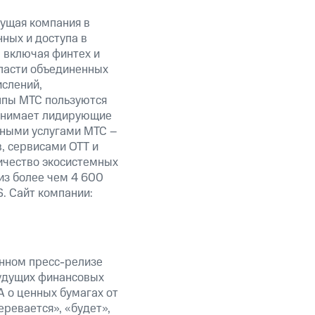
ущая компания в
ных и доступа в
, включая финтех и
ласти объединенных
ислений,
уппы МТС пользуются
занимает лидирующие
нными услугами МТС –
, сервисами OTT и
личество экосистемных
из более чем 4 600
. Сайт компании:
анном пресс-релизе
будущих финансовых
 о ценных бумагах от
еревается», «будет»,