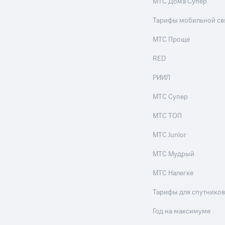
МТС Дома Супер
Тарифы мобильной св
МТС Проще
RED
РИИЛ
МТС Супер
МТС ТОП
МТС Junior
МТС Мудрый
МТС Налегке
Тарифы для спутников
Год на максимуме