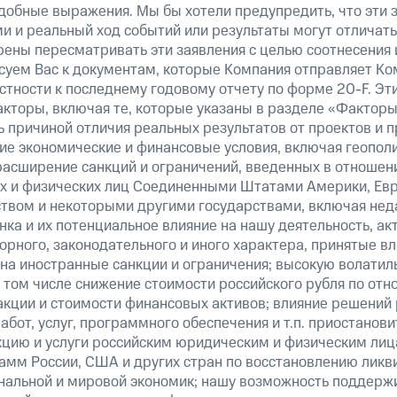
добные выражения. Мы бы хотели предупредить, что эти 
 и реальный ход событий или результаты могут отличать
рены пересматривать эти заявления с целью соотнесения 
суем Вас к документам, которые Компания отправляет К
стности к последнему годовому отчету по форме 20-F. Э
кторы, включая те, которые указаны в разделе «Факторы
 причиной отличия реальных результатов от проектов и п
щие экономические и финансовые условия, включая геопол
расширение санкций и ограничений, введенных в отношени
х и физических лиц Соединенными Штатами Америки, Ев
вом и некоторыми другими государствами, включая нед
ка и их потенциальное влияние на нашу деятельность, акт
рного, законодательного и иного характера, принятые вл
на иностранные санкции и ограничения; высокую волатиль
 том числе снижение стоимости российского рубля по отн
 акции и стоимости финансовых активов; влияние решений
абот, услуг, программного обеспечения и т.п. приостанови
кцию и услуги российским юридическим и физическим лиц
амм России, США и других стран по восстановлению ликв
альной и мировой экономик; нашу возможность поддерж