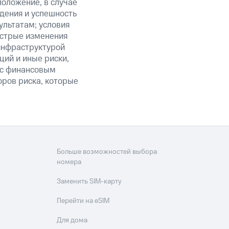
положение, в случае
дения и успешность
льтатам; условия
ыстрые изменения
 инфраструктурой
ий и иные риски,
й с финансовым
оров риска, которые
Больше возможностей выбора
номера
Заменить SIM-карту
Перейти на eSIM
Для дома