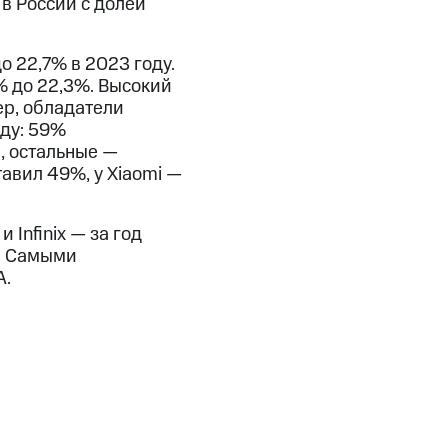
в России с долей
о 22,7% в 2023 году.
7% до 22,3%. Высокий
ер, обладатели
ду: 59%
, остальные —
авил 49%, у Xiaomi —
Infinix — за год
и. Самыми
A.