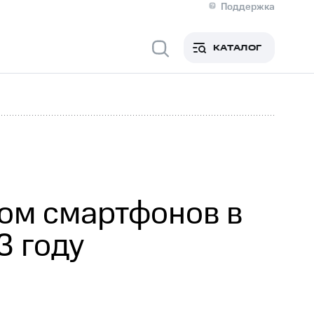
Поддержка
О МТС
я информация
Контакты
КАТАЛОГ
Медиа-центр
кты
Новости в регионе
Инвесторам и акционерам
ция акционерам
Документы
роль и аудит
Рынок акций
й
Описание
р
Реквизиты
Контакты
Устойчивое развитие
Комплаенс и деловая этика
На главную
ом смартфонов в
3 году