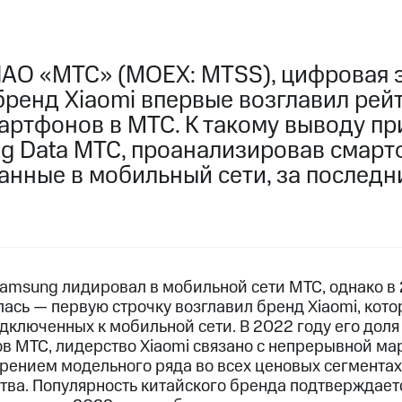
ПАО «МТС» (MOEX: MTSS), цифровая 
бренд Xiaomi впервые возглавил рей
артфонов в МТС. К такому выводу п
ig Data МТС, проанализировав смарт
анные в мобильный сети, за последн
Samsung лидировал в мобильной сети МТС, однако в 
ась — первую строчку возглавил бренд Xiaomi, кото
одключенных к мобильной сети. В 2022 году его доля
в МТС, лидерство Xiaomi связано с непрерывной ма
рением модельного ряда во всех ценовых сегментах
тва. Популярность китайского бренда подтверждает