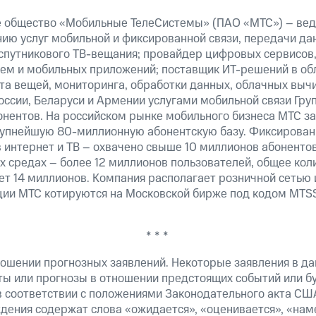
 общество «Мобильные ТелеСистемы» (ПАО «МТС») – вед
ию услуг мобильной и фиксированной связи, передачи дан
 спутникового ТВ-вещания; провайдер цифровых сервисов
тем и мобильных приложений; поставщик ИТ-решений в об
та вещей, мониторинга, обработки данных, облачных выч
оссии, Беларуси и Армении услугами мобильной связи Гр
онентов. На российском рынке мобильного бизнеса МТС 
рупнейшую 80-миллионную абонентскую базу. Фиксирова
 интернет и ТВ – охвачено свыше 10 миллионов абонентов
х средах – более 12 миллионов пользователей, общее ко
т 14 миллионов. Компания располагает розничной сетью 
кции МТС котируются на Московской бирже под кодом MTSS
* * *
ошении прогнозных заявлений. Некоторые заявления в д
ты или прогнозы в отношении предстоящих событий или 
в соответствии с положениями Законодательного акта США
ждения содержат слова «ожидается», «оценивается», «нам