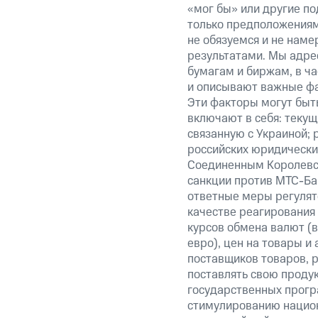
«мог бы» или другие по
только предположениями
не обязуемся и не наме
результатами. Мы адре
бумагам и биржам, в ча
и описывают важные фа
Эти факторы могут быть
включают в себя: теку
связанную с Украиной; 
российских юридически
Соединенным Королевст
санкции против МТС-Бан
ответные меры регулято
качестве реагирования 
курсов обмена валют (в
евро), цен на товары и
поставщиков товаров, р
поставлять свою проду
государственных прогр
стимулированию национ