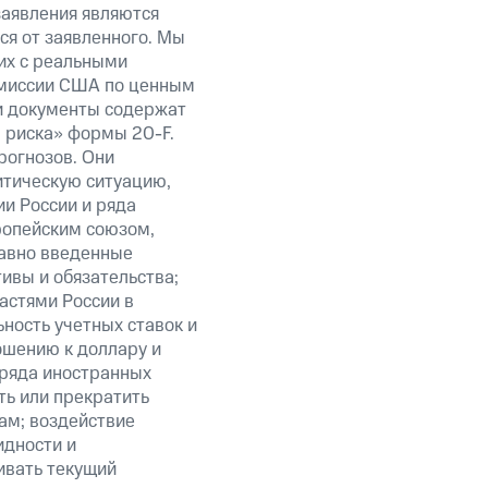
заявления являются
ся от заявленного. Мы
их с реальными
омиссии США по ценным
ти документы содержат
 риска» формы 20-F.
рогнозов. Они
итическую ситуацию,
и России и ряда
ропейским союзом,
авно введенные
ивы и обязательства;
астями России в
ность учетных ставок и
ошению к доллару и
 ряда иностранных
ть или прекратить
ам; воздействие
идности и
ивать текущий