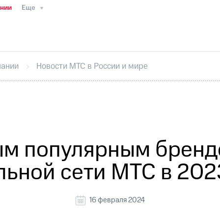
ании
Еще
ТС
Пресс-релизы
МТС о технологиях
ТС
История компании
Руководство региона
Правова
стижения
Интервью
Финансовая отчетность
Конта
пании
Новости МТС в России и мире
тивный секретарь
Раскрытие информации
Информа
ный кабинет акционера
Акционерный капитал
Конт
Порядок выкупа акций
Дивиденды
Рынок облигаци
 погашении именных облигаций
Другое
Регистрато
мым популярным бренд
ьной сети МТС в 202
16 февраля 2024