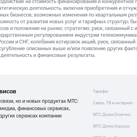
здействие на стоимость финансирования и конкурентное 
атегическую деятельность, включая приобретения и отчуж
ных бизнесов; возможные изменения по квартальным резу
симость от развития новых услуг и тарифных структур; б
сов и положения на рынке; стратегию; риск, связанный с
ударственным регулированием индустрии телекоммуникац
России и СНГ; колебания котировок акций; риск, связанны
сугубление описанных выше и/или появление других факт
 деятельность и финансовые результаты.
рвисов
Тарифы
 связи, но и новых продуктах МТС:
Связь, ТВ и интернет
 медиа, финансовых сервисах,
МТС Дома Отлично
 других сервисах компании
МТС Дома Хорошо