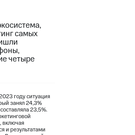
экосистема,
тинг самых
ришли
фоны,
ие четыре
2023 году ситуация
рый занял 24,3%
 составляла 23,5%.
ркетинговой
, включая
ся и результатами