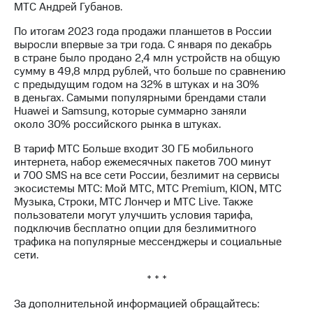
Раскрытие
МТС Андрей Губанов.
информации
Информация
По итогам 2023 года продажи планшетов в России
акционерам
выросли впервые за три года. С января по декабрь
Документы
в стране было продано 2,4 млн устройств на общую
ПАО
сумму в 49,8 млрд рублей, что больше по сравнению
"МТС"
с предыдущим годом на 32% в штуках и на 30%
Собрания
в деньгах. Самыми популярными брендами стали
акционеров
Huawei и Samsung, которые суммарно заняли
Личный
около 30% российского рынка в штуках.
кабинет
акционера
В тариф МТС Больше входит 30 ГБ мобильного
Акционерный
интернета, набор ежемесячных пакетов 700 минут
капитал
и 700 SMS на все сети России, безлимит на сервисы
Контроль
экосистемы МТС: Мой МТС, МТС Premium, KION, МТС
и
Музыка, Строки, МТС Лончер и МТС Live. Также
аудит
пользователи могут улучшить условия тарифа,
Рынок
подключив бесплатно опции для безлимитного
акций
трафика на популярные мессенджеры и социальные
сети.
Описание
* * *
Программа
приобретения
За дополнительной информацией обращайтесь:
Порядок