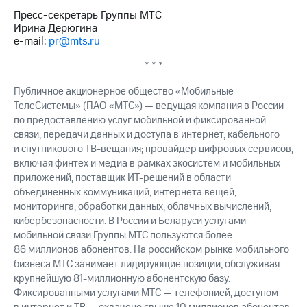
выкупа
Пресс-секретарь Группы МТС
акций
Ирина Дерюгина
Дивиденды
e-mail:
pr@mts.ru
Рынок
облигаций
* * *
Описание
Публичное акционерное общество «Мобильные
Еврооблигации-2023
ТелеСистемы» (ПАО «МТС») — ведущая компания в России
Уведомление
по предоставлению услуг мобильной и фиксированной
о
связи, передачи данных и доступа в интернет, кабельного
погашении
и спутникового ТВ-вещания; провайдер цифровых сервисов,
именных
включая финтех и медиа в рамках экосистем и мобильных
облигаций
Другое
приложений; поставщик ИТ-решений в области
объединенных коммуникаций, интернета вещей,
Регистратор
мониторинга, обработки данных, облачных вычислений,
Реквизиты
кибербезопасности. В России и Беларуси услугами
Контакты
мобильной связи Группы МТС пользуются более
йчивое развитие
86 миллионов абонентов. На российском рынке мобильного
и деловая этика
бизнеса МТС занимает лидирующие позиции, обслуживая
На главную
крупнейшую 81-миллионную абонентскую базу.
Фиксированными услугами МТС — телефонией, доступом