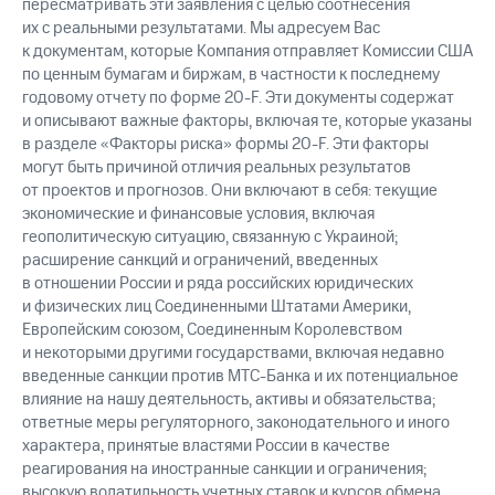
пересматривать эти заявления с целью соотнесения
их с реальными результатами. Мы адресуем Вас
к документам, которые Компания отправляет Комиссии США
по ценным бумагам и биржам, в частности к последнему
годовому отчету по форме 20-F. Эти документы содержат
и описывают важные факторы, включая те, которые указаны
в разделе «Факторы риска» формы 20-F. Эти факторы
могут быть причиной отличия реальных результатов
от проектов и прогнозов. Они включают в себя: текущие
экономические и финансовые условия, включая
геополитическую ситуацию, связанную с Украиной;
расширение санкций и ограничений, введенных
в отношении России и ряда российских юридических
и физических лиц Соединенными Штатами Америки,
Европейским союзом, Соединенным Королевством
и некоторыми другими государствами, включая недавно
введенные санкции против МТС-Банка и их потенциальное
влияние на нашу деятельность, активы и обязательства;
ответные меры регуляторного, законодательного и иного
характера, принятые властями России в качестве
реагирования на иностранные санкции и ограничения;
высокую волатильность учетных ставок и курсов обмена