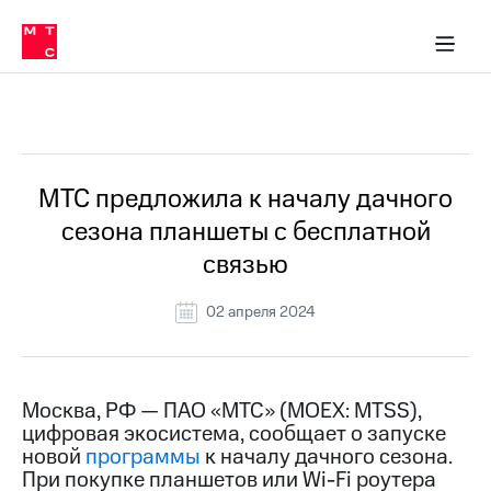
О
сторам и акционерам
Комплаенс и деловая этика
Устойчивое развитие
Медиа-центр
О МТС
О МТС
На главную
компании
О
компании
Стратегия
Стратегия
Все Новости
Карьера
в МТС
Карьера
в МТС
Пресс-
МТС предложила к началу дачного
релизы
История
сезона планшеты с бесплатной
компании
МТС
связью
о технологиях
Руководство
региона
02 апреля 2024
Правовая
информация
Контакты
Москва, РФ — ПАО «МТС» (MOEX: MTSS),
цифровая экосистема, сообщает о запуске
Медиа-центр
новой
программы
к началу дачного сезона.
Пресс-
При покупке планшетов или Wi-Fi роутера
релизы