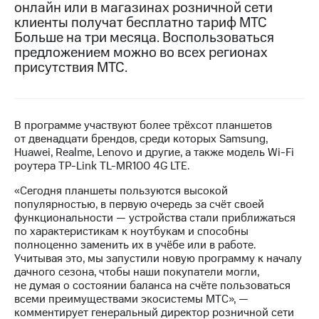
онлайн или в магазинах розничной сети
клиенты получат бесплатно тариф МТС
МТС
Больше на три месяца. Воспользоваться
о технологиях
предложением можно во всех регионах
Достижения
присутствия МТС.
Интервью
Финансовая
В программе участвуют более трёхсот планшетов
отчетность
от двенадцати брендов, среди которых Samsung,
Huawei, Realme, Lenovo и другие, а также модель Wi-Fi
Контакты
роутера TP-Link TL-MR100 4G LTE.
Новости
«Сегодня планшеты пользуются высокой
в
популярностью, в первую очередь за счёт своей
регионе
функциональности — устройства стали приближаться
по характеристикам к ноутбукам и способны
м и акционерам
полноценно заменить их в учёбе или в работе.
Корпоративное
Учитывая это, мы запустили новую программу к началу
управление
дачного сезона, чтобы наши покупатели могли,
не думая о состоянии баланса на счёте пользоваться
Корпоративный
всеми преимуществами экосистемы МТС», —
секретарь
комментирует генеральный директор розничной сети