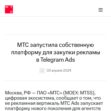
О
сторам и акционерам
Комплаенс и деловая этика
Устойчивое развитие
Медиа-центр
О МТС
О МТС
На главную
компании
О
компании
Стратегия
Стратегия
Все Новости
Карьера
в МТС
Карьера
в МТС
Пресс-
МТС запустила собственную
релизы
История
платформу для закупки рекламы
компании
МТС
в Telegram Ads
о технологиях
Руководство
региона
03 апреля 2024
Правовая
информация
Контакты
Москва, РФ — ПАО «МТС» (MOEX: MTSS),
цифровая экосистема, сообщает о том, что
Медиа-центр
ее рекламная вертикаль МТС Ads запускает
Пресс-
платформу нового поколения для агентств
релизы