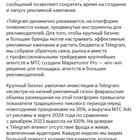
выкупа
сообщений позволяют сократить время на создание
акций
и запуск рекламной кампании.
Дивиденды
«Telegram динамично развивается, на платформе
Рынок
появляются новые, продвинутые инструменты для
облигаций
рекламодателей. Для того, чтобы крупный бизнес
и большие бренды могли настраивать эффективные
Описание
рекламные кампании и растить бюджеты в Telegram,
Еврооблигации-2023
мы собрали обратную связь рынка и вместе
Уведомление
с профессиональными трейдерами крупнейших
о
агентств и МТС создали Маркетолог Pro — win-win
погашении
решение для площадки, агентств и больших
именных
рекламодателей.
облигаций
Другое
Крупный бизнес увеличил инвестиции в Telegram:
несмотря на низкий рекламный сезон февральские
Регистратор
объемы размещения на этой платформе превысили
Реквизиты
показатели традиционно пикового периода перед
Контакты
новогодними праздниками на 35%, а выручка МТС Ads
йчивое развитие
от рекламы в марте 2024 года по сравнению
и деловая этика
с декабрем 2023 выросла на 105%. На доверие
На главную
к Telegram влияют отсутствие фрода и живая,
вовлеченная аудитория. Каждую неделю мы видим
большой прирост количества клиентов, которые