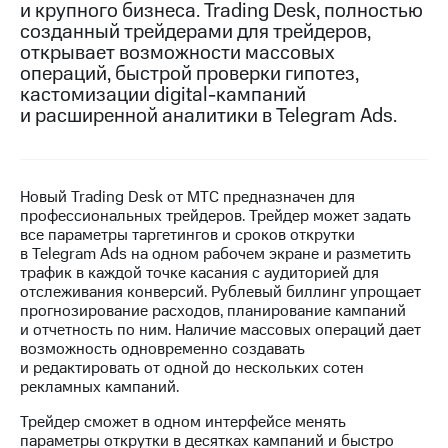
и крупного бизнеса. Trading Desk, полностью
созданный трейдерами для трейдеров,
МТС
открывает возможности массовых
о технологиях
операций, быстрой проверки гипотез,
Достижения
кастомизации digital-кампаний
и расширенной аналитики в Telegram Ads.
Интервью
Финансовая
отчетность
Новый Trading Desk от МТС предназначен для
профессиональных трейдеров. Трейдер может задать
Контакты
все параметры таргетингов и сроков открутки
в Telegram Ads на одном рабочем экране и разметить
Новости
трафик в каждой точке касания с аудиторией для
в
отслеживания конверсий. Рублевый биллинг упрощает
регионе
прогнозирование расходов, планирование кампаний
и отчетность по ним. Наличие массовых операций дает
м и акционерам
возможность одновременно создавать
Корпоративное
и редактировать от одной до нескольких сотен
управление
рекламных кампаний.
Корпоративный
Трейдер сможет в одном интерфейсе менять
секретарь
параметры открутки в десятках кампаний и быстро