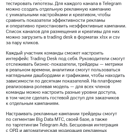
Раскрытие
тестировать гипотезы. Для каждого канала в Telegram
информации
можно создать отдельную рекламную кампанию
Информация
с уникальными настройками и креативом, чтобы
акционерам
сравнить показатели эффективности рекламы
Документы
и оперативно приостановить неэффективные кампании.
ПАО
Список каналов для размещения и креативы для них
"МТС"
можно загрузить в trading desk в форматах xlsx и csv
Собрания
за пару кликов.
акционеров
Личный
Каждый участник команды сможет настроить
кабинет
интерфейс Trading Desk под себя. Руководители смогут
акционера
отслеживать бизнес-показатели, трейдеры — метрики
Акционерный
в реальном времени, аналитики смогут пользоваться
капитал
наглядными дашбордами и графиками, чтобы находить
Контроль
зависимости по десяткам показателей. На платформе
и
реализована ролевая модель — для всех членов
аудит
команды можно настроить разные уровни доступа,
Рынок
в том числе сделать гостевой доступ для заказчиков
акций
к отдельным кампаниям.
Описание
Настраивать рекламные кампании трейдеры смогут
Программа
по сегментам Big Data МТС, своей базе, а также
приобретения
по таргетингам Telegram Ads. Бесшовная интеграция
Порядок
с ОРД и автоматическая модерация рекламных