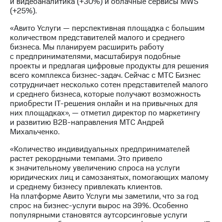
и видеоаналитика (+30%) и облачные сервисы MWS
Раскрытие
(+25%).
информации
Информация
«Авито Услуги — перспективная площадка с большим
акционерам
количеством представителей малого и среднего
Документы
бизнеса. Мы планируем расширить работу
ПАО
с предпринимателями, масштабируя подобные
"МТС"
проекты и предлагая цифровые продукты для решения
Собрания
всего комплекса бизнес-задач. Сейчас с МТС Бизнес
акционеров
сотрудничает несколько сотен представителей малого
Личный
и среднего бизнеса, которые получают возможность
кабинет
приобрести IT-решения онлайн и на привычных для
акционера
них площадках», — отметил директор по маркетингу
Акционерный
и развитию B2B-направления МТС Андрей
капитал
Михальченко.
Контроль
и
«Количество индивидуальных предпринимателей
аудит
растет рекордными темпами. Это привело
Рынок
к значительному увеличению спроса на услуги
акций
юридических лиц и самозанятых, помогающих малому
и среднему бизнесу привлекать клиентов.
Описание
На платформе Авито Услуги мы заметили, что за год
Программа
спрос на бизнес-услуги вырос на 39%. Особенно
приобретения
популярными становятся аутсорсинговые услуги
Порядок