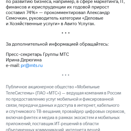
по развитию бизнеса, например, в сфере маркетинга, IT,
выкупа
финансов и юриспруденции их годовой прирост
акций
составил 74%» — прокомментировал Александр
Дивиденды
Семочкин, руководитель категории «Деловые
Рынок
и Хозяйственные услуги» в Авито Услугах.
облигаций
* * *
Описание
Еврооблигации-2023
За дополнительной информацией обращайтесь:
Уведомление
о
Пресс-секретарь Группы МТС
погашении
Ирина Дерюгина
именных
e-mail:
pr@mts.ru
облигаций
Другое
* * *
Регистратор
Публичное акционерное общество «Мобильные
Реквизиты
ТелеСистемы» (ПАО «МТС») — ведущая компания в России
Контакты
по предоставлению услуг мобильной и фиксированной
йчивое развитие
связи, передачи данных и доступа в интернет, кабельного
и деловая этика
и спутникового ТВ-вещания; провайдер цифровых сервисов,
На главную
включая финтех и медиа в рамках экосистем и мобильных
приложений; поставщик ИТ-решений в области
объединенных коммуникаций, интернета вещей,