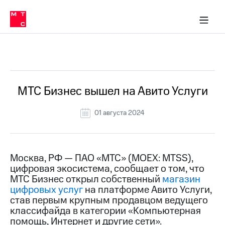
О
сторам и акционерам
Комплаенс и деловая этика
Устойчивое развитие
Медиа-центр
О МТС
О МТС
На главную
компании
О
компании
Стратегия
Стратегия
Все Новости
Карьера
в МТС
Карьера
в МТС
Пресс-
МТС Бизнес вышел на Авито Услуги
релизы
История
компании
01 августа 2024
МТС
о технологиях
Руководство
региона
Правовая
Москва, РФ — ПАО «МТС» (MOEX: MTSS),
информация
цифровая экосистема, сообщает о том, что
МТС Бизнес открыл собственный
магазин
Контакты
цифровых услуг
на платформе Авито Услуги,
став первым крупным продавцом ведущего
Медиа-центр
классифайда в категории «Компьютерная
Пресс-
помощь, Интернет и другие сети».
релизы