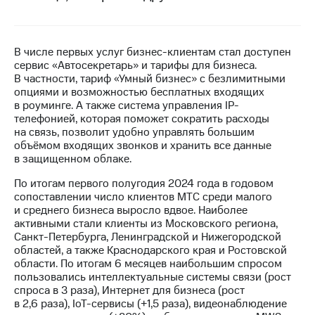
МТС
о технологиях
В числе первых услуг бизнес-клиентам стал доступен
Достижения
сервис «Автосекретарь» и тарифы для бизнеса.
В частности, тариф «Умный бизнес» с безлимитными
Интервью
опциями и возможностью бесплатных входящих
в роуминге. А также система управления IP-
Финансовая
телефонией, которая поможет сократить расходы
отчетность
на связь, позволит удобно управлять большим
объёмом входящих звонков и хранить все данные
Контакты
в защищенном облаке.
Новости
По итогам первого полугодия 2024 года в годовом
в
сопоставлении число клиентов МТС среди малого
регионе
и среднего бизнеса выросло вдвое. Наиболее
активными стали клиенты из Московского региона,
Санкт-Петербурга, Ленинградской и Нижегородской
м и акционерам
областей, а также Краснодарского края и Ростовской
Корпоративное
области. По итогам 6 месяцев наибольшим спросом
управление
пользовались интеллектуальные системы связи (рост
спроса в 3 раза), Интернет для бизнеса (рост
Корпоративный
в 2,6 раза), IoT-сервисы (+1,5 раза), видеонаблюдение
секретарь