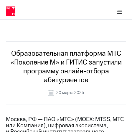
О
сторам и акционерам
Комплаенс и деловая этика
Устойчивое развитие
Медиа-центр
О МТС
О МТС
На главную
компании
О
компании
Стратегия
Стратегия
Все Новости
Карьера
в МТС
Карьера
в МТС
Пресс-
Образовательная платформа МТС
релизы
История
«Поколение М» и ГИТИС запустили
компании
МТС
программу онлайн-отбора
о технологиях
Руководство
абитуриентов
региона
Правовая
20 марта 2025
информация
Контакты
Москва, РФ — ПАО «МТС» (MOEX: MTSS, МТС
Медиа-центр
или Компания), цифровая экосистема,
Пресс-
релизы
и Российский институт театрального