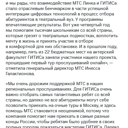
Раскрытие
и мы рады, что взаимодействие МТС Линка и ГИТИСа
информации
стало отраслевым бенчмарком в части успешной
Информация
интеграции цифровых технологий в процесс отбора
акционерам
абитуриентов в театральный вуз. У программы
Документы
впечатляющие результаты. Вот уже четвертый год
ПАО
мы помогаем тысячам школьникам со всей страны,
"МТС"
которые грезят о театральных подмостках, воплотить
Собрания
мечту в жизнь и принять участие в отборе
акционеров
в комфортной для них обстановке. И в прошлом году,
Личный
например, пять из 22 бюджетных мест на актерский
кабинет
факультет ГИТИСа заняли участники нашего проекта,
акционера
прошедшие первый тур прослушиваний онлайн», —
Акционерный
отметила генеральный директор МТС Инесса
капитал
Галактионова.
Контроль
и
«Мы очень дорожим поддержкой МТС в наших
аудит
региональных прослушиваниях. Для ГИТИСа очень
Рынок
важно отобрать самых талантливых ребят со всей
акций
страны, но далеко не все абитуриенты могут себе
позволить приехать на очные туры в Москву, и здесь
Описание
помощь МТС становится неоценимой, потому что
Программа
компания помогает нам приехать в самые разные
приобретения
концы России, чтобы ребятам было удобнее в своих
Порядок
родных городах показаться мастерам ГИТИСа. Далеко