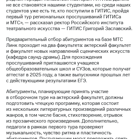
выкупа
не все становятся нашими студентами, но среди наших
акций
студентов уже есть те, кто поступили в ГИТИС, пройдя
Дивиденды
первый тур региональных прослушиваний ГИТИСа
Рынок
и МТС», — рассказал ректор Российского института
облигаций
театрального искусства — ГИТИС Григорий Заславский.
Описание
Предварительный отбор абитуриентов на базе МТС
Еврооблигации-2023
Линк проходит на два факультета: актерский факультет
Уведомление
и факультет новых направлений сценических искусств
о
(кафедра саунд-драмы). Для прохождения
погашении
прослушиваний приглашаются учащиеся
именных
общеобразовательных школ и СУЗов, которые получат
облигаций
аттестат в 2025 году, а также выпускники прошлых лет
Другое
с действующими результатами ЕГЭ.
Абитуриенты, планирующие принять участие
Регистратор
в отборочном туре на актерский факультет, должны
Реквизиты
подготовить чтецкую программу, которая состоит
Контакты
из нескольких литературных произведений различных
йчивое развитие
жанров, в том числе басня, стихотворение, отрывок
и деловая этика
из прозаического произведения. Дополнительно,
На главную
педагоги в рамках первого тура проверяют
музыкальность, чувство ритма и пластичность
абитуриентов. Поступающим могут предложить спеть