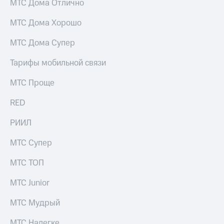
МТС Дома Отлично
МТС Дома Хорошо
МТС Дома Супер
Тарифы мобильной связи
МТС Проще
RED
РИИЛ
МТС Супер
МТС ТОП
МТС Junior
МТС Мудрый
МТС Налегке