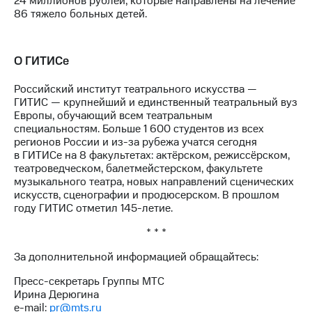
24 миллионов рублей, которые направлены на лечение
86 тяжело больных детей.
О ГИТИСе
Российский институт театрального искусства —
ГИТИС — крупнейший и единственный театральный вуз
Европы, обучающий всем театральным
специальностям. Больше 1 600 студентов из всех
регионов России и из-за рубежа учатся сегодня
в ГИТИСе на 8 факультетах: актёрском, режиссёрском,
театроведческом, балетмейстерском, факультете
музыкального театра, новых направлений сценических
искусств, сценографии и продюсерском. В прошлом
году ГИТИС отметил 145-летие.
* * *
За дополнительной информацией обращайтесь:
Пресс-секретарь Группы МТС
Ирина Дерюгина
e-mail:
pr@mts.ru