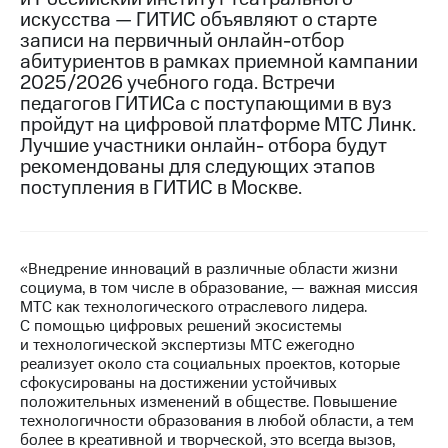
искусства — ГИТИС объявляют о старте
МТС
записи на первичный онлайн-отбор
о технологиях
абитуриентов в рамках приемной кампании
2025/2026 учебного года. Встречи
Достижения
педагогов ГИТИСа с поступающими в вуз
пройдут на цифровой платформе МТС Линк.
Интервью
Лучшие участники онлайн- отбора будут
рекомендованы для следующих этапов
Финансовая
отчетность
поступления в ГИТИС в Москве.
Контакты
Новости
«Внедрение инноваций в различные области жизни
в
социума, в том числе в образование, — важная миссия
регионе
МТС как технологического отраслевого лидера.
С помощью цифровых решений экосистемы
м и акционерам
и технологической экспертизы МТС ежегодно
Корпоративное
реализует около ста социальных проектов, которые
управление
сфокусированы на достижении устойчивых
положительных изменений в обществе. Повышение
Корпоративный
технологичности образования в любой области, а тем
секретарь
более в креативной и творческой, это всегда вызов,