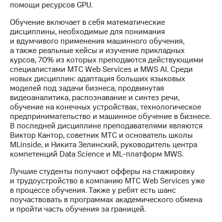
Раскрытие
помощи ресурсов GPU.
информации
Информация
Обучение включает в себя математические
акционерам
дисциплины, необходимые для понимания
Документы
и вдумчивого применения машинного обучения,
ПАО
а также реальные кейсы и изучение прикладных
"МТС"
курсов, 70% из которых преподаются действующими
Собрания
специалистами МТС Web Services и MWS AI. Среди
акционеров
новых дисциплин: адаптация больших языковых
Личный
моделей под задачи бизнеса, продвинутая
кабинет
видеоаналитика, распознавание и синтез речи,
акционера
обучение на конечных устройствах, технологическое
Акционерный
предпринимательство и машинное обучение в бизнесе.
капитал
В последней дисциплине преподавателями являются
Контроль
Виктор Кантор, советник МТС и основатель школы
и
MLinside, и Никита Зелинский, руководитель центра
аудит
компетенций Data Science и ML-платформ MWS.
Рынок
акций
Лучшие студенты получают офферы на стажировку
и трудоустройство в компанию МТС Web Services уже
Описание
в процессе обучения. Также у ребят есть шанс
Программа
поучаствовать в программах академического обмена
приобретения
и пройти часть обучения за границей.
Порядок