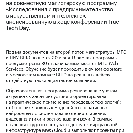
на совместную магистерскую программу
«Исследования и предпринимательство
МТС
в искусственном интеллекте»,
о технологиях
анонсированную в ходе конференции True
Достижения
Tech Day.
Интервью
Финансовая
Подача документов на второй поток магистратуры МТС
отчетность
и НИУ ВШЭ начнется 20 июня. В рамках программы
предусмотрены 30 оплачиваемых мест от МТС Web
Контакты
Services. Обучение будет проходить в очном формате
в московском кампусе ВШЭ на реальных кейсах
Новости
от действующих специалистов компании.
в
регионе
Образовательная программа реализована с учетом
актуальных задач индустрии и ориентирована
м и акционерам
на практическое применение передовых технологий:
Корпоративное
от больших языковых моделей и генеративных
управление
нейросетей до систем компьютерного зрения,
видеоаналитики и распознавания речи. В рамках
Корпоративный
обучения студенты получают доступ к виртуальной
секретарь
инфраструктуре MWS Cloud и выполняют проекты при