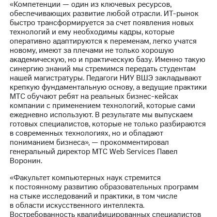
«Компетенции — один из ключевых ресурсов,
выкупа
обеспечивающих развитие любой отрасли. ИТ-рынок
акций
быстро трансформируется за счет появления новых
Дивиденды
технологий и ему необходимы кадры, которые
Рынок
оперативно адаптируются к переменам, легко учатся
облигаций
новому, имеют за плечами не только хорошую
академическую, но и практическую базу. Именно такую
Описание
синергию знаний мы стремимся передать студентам
Еврооблигации-2023
нашей магистратуры. Педагоги НИУ ВШЭ закладывают
Уведомление
крепкую фундаментальную основу, а ведущие практики
о
МТС обучают ребят на реальных бизнес-кейсах
погашении
компании с применением технологий, которые сами
именных
ежедневно используют. В результате мы выпускаем
облигаций
готовых специалистов, которые не только разбираются
Другое
в современных технологиях, но и обладают
пониманием бизнеса», — прокомментировал
Регистратор
генеральный директор МТС Web Services Павел
Реквизиты
Воронин.
Контакты
йчивое развитие
«Факультет компьютерных наук стремится
и деловая этика
к постоянному развитию образовательных программ
На главную
на стыке исследований и практики, в том числе
в области искусственного интеллекта.
Востребованность квалифицированных специалистов