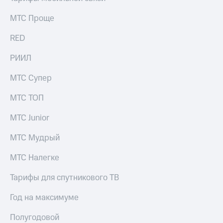
МТС Проще
RED
РИИЛ
МТС Супер
МТС ТОП
МТС Junior
МТС Мудрый
МТС Налегке
Тарифы для спутникового ТВ
Год на максимуме
Полугодовой