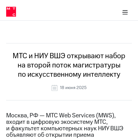
О
сторам и акционерам
Комплаенс и деловая этика
Устойчивое развитие
Медиа-центр
О МТС
О МТС
На главную
компании
О
компании
Стратегия
Стратегия
Все Новости
Карьера
в МТС
Карьера
в МТС
Пресс-
МТС и НИУ ВШЭ открывают набор
релизы
История
на второй поток магистратуры
компании
МТС
по искусственному интеллекту
о технологиях
Руководство
региона
18 июня 2025
Правовая
информация
Контакты
Москва, РФ — МТС Web Services (MWS),
входит в цифровую экосистему МТС,
Медиа-центр
и факультет компьютерных наук НИУ ВШЭ
Пресс-
объявляют об открытии приема
релизы