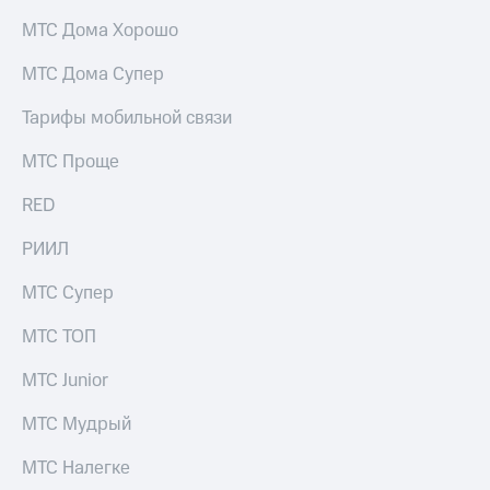
МТС Дома Хорошо
МТС Дома Супер
Тарифы мобильной связи
МТС Проще
RED
РИИЛ
МТС Супер
МТС ТОП
МТС Junior
МТС Мудрый
МТС Налегке