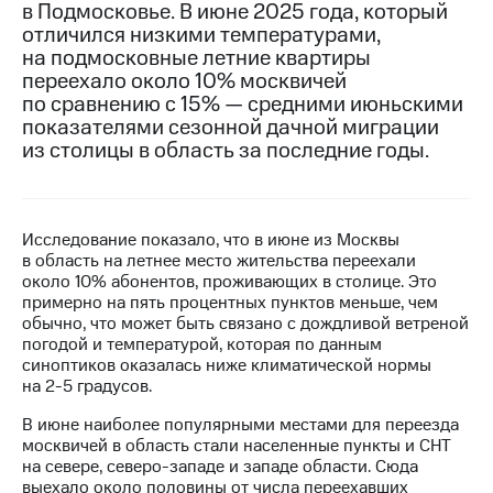
в Подмосковье. В июне 2025 года, который
отличился низкими температурами,
МТС
на подмосковные летние квартиры
о технологиях
переехало около 10% москвичей
Достижения
по сравнению с 15% — средними июньскими
показателями сезонной дачной миграции
Интервью
из столицы в область за последние годы.
Финансовая
отчетность
Исследование показало, что в июне из Москвы
Контакты
в область на летнее место жительства переехали
около 10% абонентов, проживающих в столице. Это
Новости
примерно на пять процентных пунктов меньше, чем
в
обычно, что может быть связано с дождливой ветреной
регионе
погодой и температурой, которая по данным
синоптиков оказалась ниже климатической нормы
м и акционерам
на 2-5 градусов.
Корпоративное
управление
В июне наиболее популярными местами для переезда
москвичей в область стали населенные пункты и СНТ
Корпоративный
на севере, северо-западе и западе области. Сюда
секретарь
выехало около половины от числа переехавших