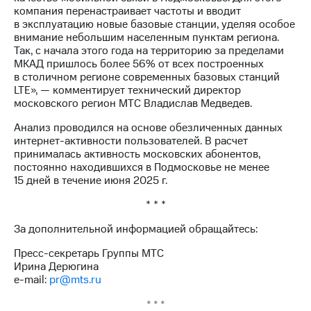
выкупа
компания перенастраивает частоты и вводит
акций
в эксплуатацию новые базовые станции, уделяя особое
Дивиденды
внимание небольшим населенным пунктам региона.
Рынок
Так, с начала этого года на территорию за пределами
облигаций
МКАД пришлось более 56% от всех построенных
в столичном регионе современных базовых станций
Описание
LTE», — комментирует технический директор
Еврооблигации-2023
московского регион МТС Владислав Медведев.
Уведомление
о
Анализ проводился на основе обезличенных данных
погашении
интернет-активности пользователей. В расчет
именных
принималась активность московских абонентов,
облигаций
постоянно находившихся в Подмосковье не менее
Другое
15 дней в течение июня 2025 г.
* * *
Регистратор
Реквизиты
За дополнительной информацией обращайтесь:
Контакты
йчивое развитие
Пресс-секретарь Группы МТС
и деловая этика
Ирина Дерюгина
На главную
e-mail:
pr@mts.ru
* * *