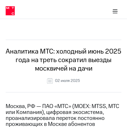
О
сторам и акционерам
Комплаенс и деловая этика
Устойчивое развитие
Медиа-центр
О МТС
О МТС
На главную
компании
О
компании
Стратегия
Стратегия
Все Новости
Карьера
в МТС
Карьера
в МТС
Пресс-
Аналитика МТС: холодный июнь 2025
релизы
История
года на треть сократил выезды
компании
МТС
москвичей на дачи
о технологиях
Руководство
региона
02 июля 2025
Правовая
информация
Контакты
Москва, РФ — ПАО «МТС» (MOEX: MTSS, МТС
или Компания), цифровая экосистема,
Медиа-центр
проанализировала переток постоянно
Пресс-
проживающих в Москве абонентов
релизы