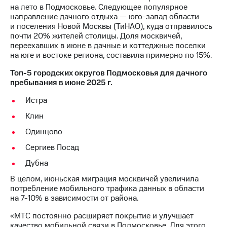
Раскрытие
на лето в Подмосковье. Следующее популярное
информации
направление дачного отдыха — юго-запад области
Информация
и поселения Новой Москвы (ТиНАО), куда отправилось
акционерам
почти 20% жителей столицы. Доля москвичей,
Документы
переехавших в июне в дачные и коттеджные поселки
ПАО
на юге и востоке региона, составила примерно по 15%.
"МТС"
Собрания
Топ-5 городских округов Подмосковья для дачного
акционеров
пребывания в июне 2025 г.
Личный
кабинет
Истра
акционера
Клин
Акционерный
капитал
Одинцово
Контроль
и
Сергиев Посад
аудит
Дубна
Рынок
акций
В целом, июньская миграция москвичей увеличила
потребление мобильного трафика данных в области
Описание
на 7-10% в зависимости от района.
Программа
приобретения
«МТС постоянно расширяет покрытие и улучшает
Порядок
качество мобильной связи в Подмосковье. Для этого