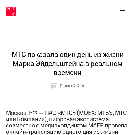
О
сторам и акционерам
Комплаенс и деловая этика
Устойчивое развитие
Медиа-центр
О МТС
О МТС
На главную
компании
О
компании
Стратегия
Стратегия
Все Новости
Карьера
в МТС
Карьера
в МТС
Пресс-
МТС показала один день из жизни
релизы
История
Марка Эйдельштейна в реальном
компании
МТС
времени
о технологиях
Руководство
региона
11 июля 2025
Правовая
информация
Контакты
Москва, РФ — ПАО «МТС» (MOEX: MTSS, МТС
или Компания), цифровая экосистема,
Медиа-центр
совместно с медиахолдингом МАЕР провела
Пресс-
онлайн-трансляцию одного дня из жизни
релизы