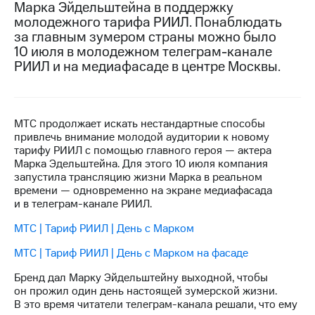
Марка Эйдельштейна в поддержку
молодежного тарифа РИИЛ. Понаблюдать
МТС
за главным зумером страны можно было
о технологиях
10 июля в молодежном телеграм-канале
Достижения
РИИЛ и на медиафасаде в центре Москвы.
Интервью
Финансовая
МТС продолжает искать нестандартные способы
отчетность
привлечь внимание молодой аудитории к новому
тарифу РИИЛ с помощью главного героя — актера
Контакты
Марка Эдельштейна. Для этого 10 июля компания
запустила трансляцию жизни Марка в реальном
Новости
времени — одновременно на экране медиафасада
в
и в телеграм-канале РИИЛ.
регионе
МТС | Тариф РИИЛ | День с Марком
м и акционерам
Корпоративное
МТС | Тариф РИИЛ | День с Марком на фасаде
управление
Бренд дал Марку Эйдельштейну выходной, чтобы
Корпоративный
он прожил один день настоящей зумерской жизни.
секретарь
В это время читатели телеграм-канала решали, что ему