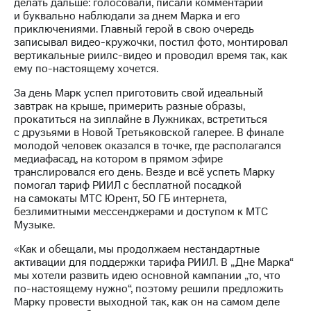
Раскрытие
делать дальше: голосовали, писали комментарии
информации
и буквально наблюдали за днем Марка и его
Информация
приключениями. Главный герой в свою очередь
акционерам
записывал видео-кружочки, постил фото, монтировал
Документы
вертикальные риилс-видео и проводил время так, как
ПАО
ему по-настоящему хочется.
"МТС"
За день Марк успел приготовить свой идеальный
Собрания
завтрак на крыше, примерить разные образы,
акционеров
прокатиться на зиплайне в Лужниках, встретиться
Личный
с друзьями в Новой Третьяковской галерее. В финале
кабинет
молодой человек оказался в точке, где располагался
акционера
медиафасад, на котором в прямом эфире
Акционерный
транслировался его день. Везде и всё успеть Марку
капитал
помогал тариф РИИЛ с бесплатной посадкой
Контроль
на самокаты МТС Юрент, 50 ГБ интернета,
и
безлимитными мессенджерами и доступом к МТС
аудит
Музыке.
Рынок
акций
«Как и обещали, мы продолжаем нестандартные
активации для поддержки тарифа РИИЛ. В „Дне Марка“
Описание
мы хотели развить идею основной кампании „то, что
Программа
по-настоящему нужно“, поэтому решили предложить
приобретения
Марку провести выходной так, как он на самом деле
Порядок