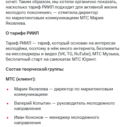
хочет. Таким образом, мы хотели органично показать,
выкупа
насколько тариф РИИЛ подходит для активной жизни
акций
молодого поколения», — отметила директор
Дивиденды
по маркетинговым коммуникациям МТС Мария
Рынок
Яковлева.
облигаций
О тарифе РИИЛ
Описание
Еврооблигации-2023
Тариф РИИЛ — тариф, который основан на интересах
Уведомление
молодёжи, поэтому в нём много интернета, безлимиты
о
на мессенджеры и видео (VK, TG, RuTube), МТС Музыка,
погашении
бесплатный старт на самокатах МТС Юрент.
именных
облигаций
Состав творческой группы:
Другое
МТС (клиент):
Регистратор
Мария Яковлева — директор по маркетинговым
Реквизиты
коммуникациям
Контакты
йчивое развитие
Валерий Копытин — руководитель молодежного
и деловая этика
направления
На главную
Иван Кононов — менеджер молодежного
направления