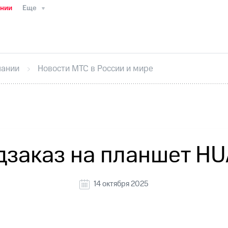
ании
Еще
ТС
Пресс-релизы
МТС о технологиях
ТС
История компании
Руководство региона
Правова
стижения
Интервью
Финансовая отчетность
Конта
пании
Новости МТС в России и мире
тивный секретарь
Раскрытие информации
Информа
ный кабинет акционера
Акционерный капитал
Конт
Порядок выкупа акций
Дивиденды
Рынок облигаци
 погашении именных облигаций
Другое
Регистрато
заказ на планшет HU
14 октября 2025