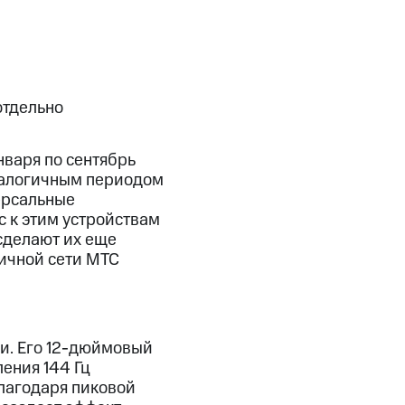
отдельно
варя по сентябрь
аналогичным периодом
ерсальные
с к этим устройствам
сделают их еще
ичной сети МТС
ди. Его 12-дюймовый
ения 144 Гц
лагодаря пиковой