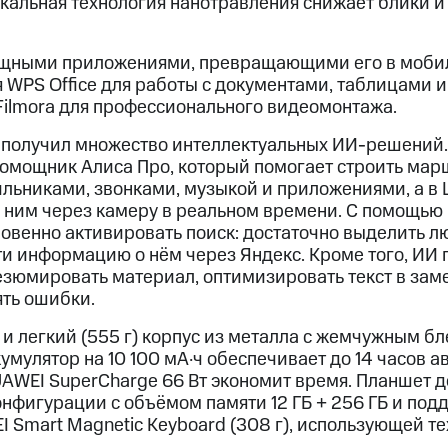
икальная технология нанотравления снижает блики и
щными приложениями, превращающими его в мобил
 WPS Office для работы с документами, таблицами и
Filmora для профессионального видеомонтажа.
 получил множество интеллектуальных ИИ-решений.
помощник Алиса Про, который помогает строить мар
ильниками, звонками, музыкой и приложениями, а в
с ним через камеру в реальном времени. С помощью
овенно активировать поиск: достаточно выделить л
ти информацию о нём через Яндекс. Кроме того, ИИ 
резюмировать материал, оптимизировать текст в за
ять ошибки.
 и легкий (555 г) корпус из металла с жемчужным б
умулятор на 10 100 мА·ч обеспечивает до 14 часов 
UAWEI SuperCharge 66 Вт экономит время. Планшет д
онфигурации с объёмом памяти 12 ГБ + 256 ГБ и под
 Smart Magnetic Keyboard (308 г), использующей те
.