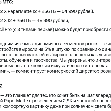
в МТС:
 X PaperMatte 12 + 256 ГБ — 54 990 рублей;
 X 12 + 256 ГБ — 49 990 рублей;
l Pro (с 3 типами перьев) можно будет приобрести 
одним из самых динамичных сегментов рынка — с ян
стройств выросли на 5% в штуках по сравнению с 
больше пользователей выбирают планшеты как унив
ты, обучения и творчества. Мы уверены, что интере
современные технологии искусственного интеллекта 
ми», — комментирует коммерческий директор розн
2
— это планшет для тех, кто хочет быть на шаг впере
й PaperMatte с разрешением 2,8K и частотой обновл
и комфортную картинку даже при солнечном свете б