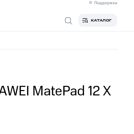
Поддержка
О МТС
я информация
Контакты
КАТАЛОГ
Медиа-центр
кты
Новости в регионе
Инвесторам и акционерам
ция акционерам
Документы
роль и аудит
Рынок акций
й
Описание
р
Реквизиты
Контакты
Устойчивое развитие
Комплаенс и деловая этика
На главную
AWEI MatePad 12 X