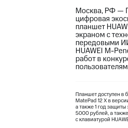
Москва, РФ — 
цифровая экос
планшет HUAWE
экраном с техн
передовыми ИИ
HUAWEI M-Penci
работ в конкур
пользователям
Планшет доступен в б
MatePad 12 X в верси
а также 1 год защиты
5000 рублей, а также
с клавиатурой HUAWEI