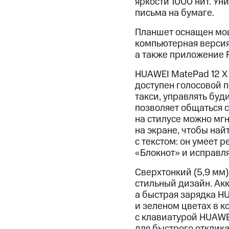
яркости 1000 нит. Ун
письма на бумаге.
Планшет оснащен мо
компьютерная версия
а также приложение 
HUAWEI MatePad 12 X
доступен голосовой 
такси, управлять буд
позволяет общаться 
на стилусе можно мгн
на экране, чтобы най
с текстом: он умеет 
«Блокнот» и исправл
Сверхтонкий (5,9 мм)
стильный дизайн. Акк
а быстрая зарядка H
и зеленом цветах в к
с клавиатурой HUAWEI
для быстрого отклика