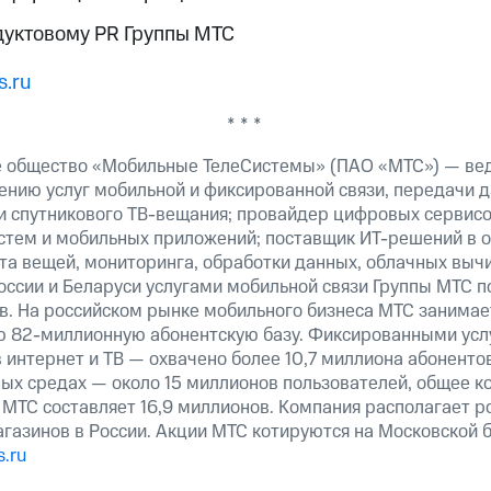
дуктовому PR Группы МТС
.ru
* * *
е общество «Мобильные ТелеСистемы» (ПАО «МТС») — ве
ению услуг мобильной и фиксированной связи, передачи д
 и спутникового ТВ-вещания; провайдер цифровых сервис
истем и мобильных приложений; поставщик ИТ-решений в 
та вещей, мониторинга, обработки данных, облачных выч
оссии и Беларуси услугами мобильной связи Группы МТС п
в. На российском рынке мобильного бизнеса МТС занима
ю 82-миллионную абонентскую базу. Фиксированными ус
 интернет и ТВ — охвачено более 10,7 миллиона абоненто
ных средах — около 15 миллионов пользователей, общее к
 МТС составляет 16,9 миллионов. Компания располагает р
агазинов в России. Акции МТС котируются на Московской
.ru