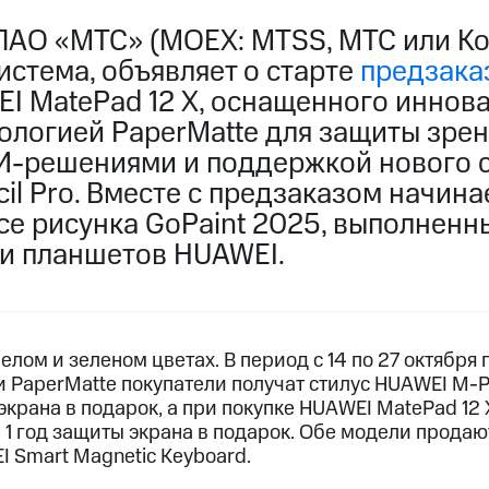
ПАО «МТС» (MOEX: MTSS, МТС или Ко
истема, объявляет о старте
предзака
I MatePad 12 X, оснащенного инно
ологией PaperMatte для защиты зрен
-решениями и поддержкой нового с
l Pro. Вместе с предзаказом начина
се рисунка GoPaint 2025, выполненн
и планшетов HUAWEI.
елом и зеленом цветах. В период с 14 по 27 октября
и PaperMatte покупатели получат стилус HUAWEI M-Pen
 экрана в подарок, а при покупке HUAWEI MatePad 12 
 1 год защиты экрана в подарок. Обе модели продаю
 Smart Magnetic Keyboard.