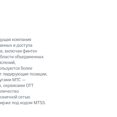
дущая компания
анных и доступа
ов, включая финтех
области объединенных
ислений,
ользуются более
ет лидирующие позиции,
лугами МТС —
в, сервисами OTT
оличество
озничной сетью
 бирже под кодом MTSS.