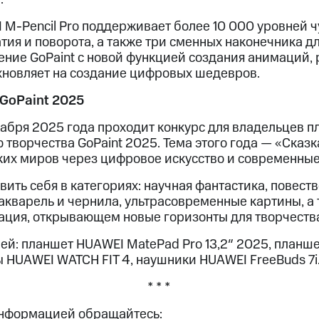
 M-Pencil Pro поддерживает более 10 000 уровней ч
тия и поворота, а также три сменных наконечника д
ение GoPaint с новой функцией создания анимаций,
охновляет на создание цифровых шедевров.
 GoPaint 2025
екабря 2025 года проходит конкурс для владельцев 
 творчества GoPaint 2025. Тема этого года — «Сказ
ких миров через цифровое искусство и современные
вить себя в категориях: научная фантастика, повест
акварель и чернила, ультрасовременные картины, а 
ция, открывающем новые горизонты для творчества
ей: планшет HUAWEI MatePad Pro 13,2″ 2025, планш
ы HUAWEI WATCH FIT 4, наушники HUAWEI FreeBuds 7i
* * *
информацией обращайтесь: