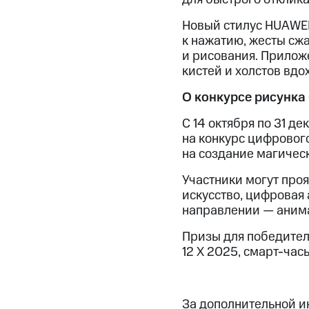
Новый стилус HUAWEI
к нажатию, жесты сжа
и рисования. Прилож
кистей и холстов вд
О конкурсе рисунка
С 14 октября по 31 д
на конкурс цифрового
на создание магичес
Участники могут проя
искусство, цифровая 
направлении — анима
Призы для победител
12 Х 2025, смарт-час
За дополнительной 