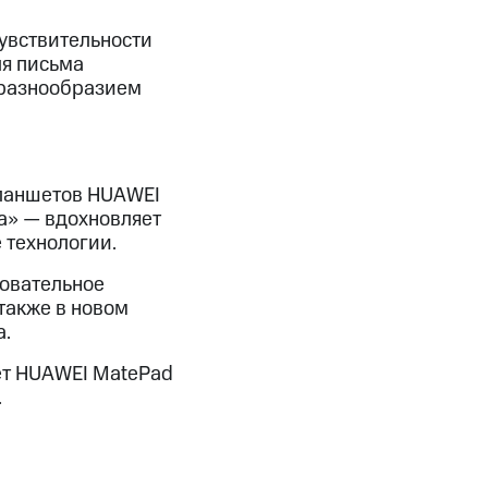
увствительности
ля письма
 разнообразием
планшетов HUAWEI
ка» — вдохновляет
 технологии.
вовательное
также в новом
.
ет HUAWEI MatePad
.