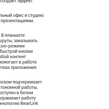
 создает эффект
ьный офис и студию:
 презентациями,
 В планшете
шруты, заказывать
 Live-режиме
 быстрой кнопки
юбой контент
помогает в работе
метках приложения
леском подчеркивает
автономной работы,
оступен в белом
держивает работу
хнологию NearLink