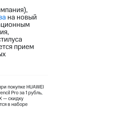
мпания),
за
на новый
вационным
ия,
тилуса
ется прием
ых
 при покупке HUAWEI
cil Pro за 1 рубль,
X — скидку
тся в наборе