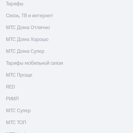
выкупа
Тарифы
акций
Дивиденды
Связь, ТВ и интернет
Рынок
облигаций
МТС Дома Отлично
Описание
МТС Дома Хорошо
Еврооблигации-2023
Уведомление
МТС Дома Супер
о
погашении
Тарифы мобильной связи
именных
облигаций
МТС Проще
Другое
RED
Регистратор
Реквизиты
РИИЛ
Контакты
йчивое развитие
МТС Супер
и деловая этика
На главную
МТС ТОП