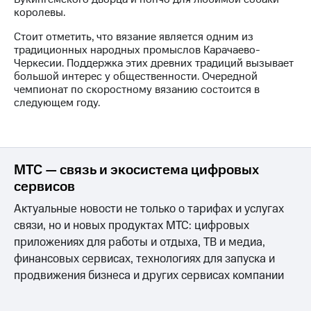
Раскрытие
королевы.
информации
Информация
Стоит отметить, что вязание является одним из
акционерам
традиционных народных промыслов Карачаево-
Документы
Черкесии. Поддержка этих древних традиций вызывает
ПАО
большой интерес у общественности. Очередной
"МТС"
чемпионат по скоростному вязанию состоится в
Собрания
следующем году.
акционеров
Личный
кабинет
акционера
Акционерный
МТС — связь и экосистема цифровых
капитал
сервисов
Контроль
и
Актуальные новости не только о тарифах и услугах
аудит
связи, но и новых продуктах МТС: цифровых
Рынок
акций
приложениях для работы и отдыха, ТВ и медиа,
финансовых сервисах, технологиях для запуска и
Описание
продвижения бизнеса и других сервисах компании
Программа
приобретения
Порядок