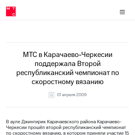
О
сторам и акционерам
Комплаенс и деловая этика
Устойчивое развитие
Медиа-центр
О МТС
О МТС
На главную
компании
О
компании
Стратегия
Стратегия
Все Новости
Карьера
в МТС
Карьера
в МТС
Пресс-
МТС в Карачаево-Черкесии
релизы
История
поддержала Второй
компании
МТС
республиканский чемпионат по
о технологиях
Руководство
скоростному вязанию
региона
Правовая
01 апреля 2009
информация
Контакты
В ауле Джингирик Карачаевского района Карачаево-
Медиа-центр
Черкесии прошёл второй республиканский чемпионат
Пресс-
по скоростному вязанию, в котором приняли участие 15
релизы