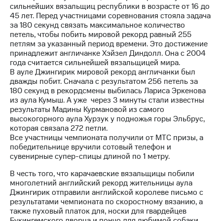
сильнейших вязальщиц республики в возрасте от 16 до
45 лет. Перед участницами соревнования стояла задача
МТС
за 180 секунд связать максимальное количество
о технологиях
петель, чтобы побить мировой рекорд равный 255
петлям за указанный период времени. Это достижение
Достижения
принадлежит англичанке Хэйзел Диндолл. Она с 2004
года считается сильнейшей вязальщицей мира.
Интервью
В ауле Джингирик мировой рекорд англичанки был
дважды побит. Сначала с результатом 256 петель за
Финансовая
180 секунд в рекордсмены выбилась Лариса Эркенова
отчетность
из аула Кумыш. А уже через 3 минуты стали известны
результаты Мадины Курмановой из самого
Контакты
высокогорного аула Хурзук у подножья горы Эльбрус,
которая связала 272 петли.
Новости
Все участницы чемпионата получили от МТС призы, а
в
победительнице вручили сотовый телефон и
регионе
сувенирные супер-спицы длиной по 1 метру.
м и акционерам
В честь того, что карачаевские вязальщицы побили
Корпоративное
многолетний английский рекорд жительницы аула
управление
Джингирик отправили английской королеве письмо с
результатами чемпионата по скоростному вязанию, а
Корпоративный
также пуховый платок для, носки для гвардейцев
секретарь
Букингемского дворца и пончо для любимой собаки