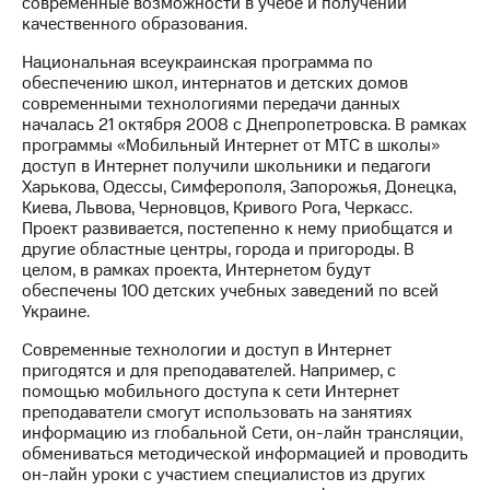
современные возможности в учебе и получении
выкупа
качественного образования.
акций
Дивиденды
Национальная всеукраинская программа по
Рынок
обеспечению школ, интернатов и детских домов
облигаций
современными технологиями передачи данных
началась 21 октября 2008 с Днепропетровска. В рамках
Описание
программы «Мобильный Интернет от МТС в школы»
Еврооблигации-2023
доступ в Интернет получили школьники и педагоги
Уведомление
Харькова, Одессы, Симферополя, Запорожья, Донецка,
о
Киева, Львова, Черновцов, Кривого Рога, Черкасс.
погашении
Проект развивается, постепенно к нему приобщатся и
именных
другие областные центры, города и пригороды. В
облигаций
целом, в рамках проекта, Интернетом будут
Другое
обеспечены 100 детских учебных заведений по всей
Украине.
Регистратор
Реквизиты
Современные технологии и доступ в Интернет
Контакты
пригодятся и для преподавателей. Например, с
йчивое развитие
помощью мобильного доступа к сети Интернет
и деловая этика
преподаватели смогут использовать на занятиях
На главную
информацию из глобальной Сети, он-лайн трансляции,
обмениваться методической информацией и проводить
он-лайн уроки с участием специалистов из других