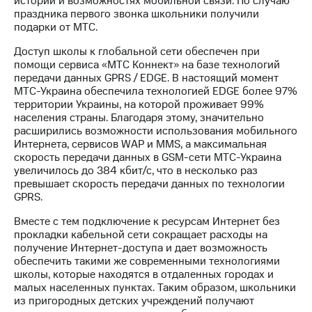
истории и возможностях мобильной связи. По случаю
Раскрытие
праздника первого звонка школьники получили
информации
подарки от МТС.
Информация
акционерам
Доступ школы к глобальной сети обеспечен при
Документы
помощи сервиса «МТС Коннект» на базе технологий
ПАО
передачи данных GPRS / EDGE. В настоящий момент
"МТС"
МТС-Украина обеспечила технологией EDGE более 97%
Собрания
территории Украины, на которой проживает 99%
акционеров
населения страны. Благодаря этому, значительно
Личный
расширились возможности использования мобильного
кабинет
Интернета, сервисов WAP и MMS, а максимальная
акционера
скорость передачи данных в GSM-сети МТС-Украина
Акционерный
увеличилось до 384 кбит/с, что в несколько раз
капитал
превышает скорость передачи данных по технологии
Контроль
GPRS.
и
аудит
Вместе с тем подключение к ресурсам Интернет без
Рынок
прокладки кабельной сети сокращает расходы на
акций
получение Интернет-доступа и дает возможность
обеспечить такими же современными технологиями
Описание
школы, которые находятся в отдаленных городах и
Программа
малых населенных пунктах. Таким образом, школьники
приобретения
из пригородных детских учреждений получают
Порядок