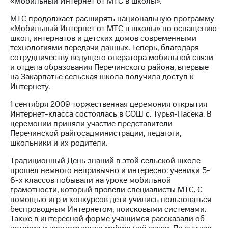
«Мобильный Интернет от МТС в школы».
МТС
МТС продолжает расширять национальную программу
о технологиях
«Мобильный Интернет от МТС в школы» по оснащению
школ, интернатов и детских домов современными
Достижения
технологиями передачи данных. Теперь, благодаря
сотрудничеству ведущего оператора мобильной связи
Интервью
и отдела образования Перечинского района, впервые
на Закарпатье сельская школа получила доступ к
Финансовая
Интернету.
отчетность
1 сентября 2009 торжественная церемония открытия
Контакты
Интернет-класса состоялась в СОШ с. Турья-Пасека. В
церемонии приняли участие представители
Новости
Перечинской райгосадминистрации, педагоги,
в
школьники и их родители.
регионе
Традиционный День знаний в этой сельской школе
прошел немного непривычно и интересно: ученики 5-
м и акционерам
6-х классов побывали на уроке мобильной
Корпоративное
грамотности, который провели специалисты МТС. С
управление
помощью игр и конкурсов дети учились пользоваться
беспроводным Интернетом, поисковыми системами.
Корпоративный
Также в интересной форме учащимся рассказали об
секретарь