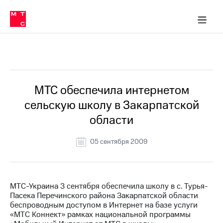
О
сторам и акционерам
Комплаенс и деловая этика
Устойчивое развитие
Медиа-центр
О МТС
О МТС
На главную
компании
О
компании
Стратегия
Стратегия
Все Новости
Карьера
в МТС
Карьера
в МТС
Пресс-
МТС обеспечила интернетом
релизы
История
сельскую школу в Закарпатской
компании
МТС
области
о технологиях
Руководство
региона
05 сентября 2009
Правовая
информация
Контакты
МТС-Украина 3 сентября обеспечила школу в с. Турья-
Пасека Перечинского района Закарпатской области
Медиа-центр
беспроводным доступом в Интернет на базе услуги
Пресс-
«МТС Коннект» рамках национальной программы
релизы