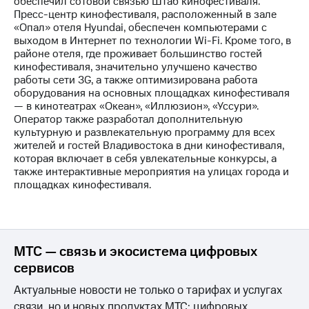
обеспечил сотовой связью Штаб кинофестиваля.
Пресс-центр кинофестиваля, расположенный в зале
МТС
«Опал» отеля Hyundai, обеспечен компьютерами с
о технологиях
выходом в Интернет по технологии Wi-Fi. Кроме того, в
районе отеля, где проживает большинство гостей
Достижения
кинофестиваля, значительно улучшено качество
работы сети 3G, а также оптимизирована работа
Интервью
оборудования на основных площадках кинофестиваля
— в кинотеатрах «Океан», «Иллюзион», «Уссури».
Финансовая
Оператор также разработал дополнительную
отчетность
культурную и развлекательную программу для всех
жителей и гостей Владивостока в дни кинофестиваля,
Контакты
которая включает в себя увлекательные конкурсы, а
также интерактивные мероприятия на улицах города и
Новости
площадках кинофестиваля.
в
регионе
м и акционерам
Корпоративное
МТС — связь и экосистема цифровых
управление
сервисов
Корпоративный
Актуальные новости не только о тарифах и услугах
секретарь
связи, но и новых продуктах МТС: цифровых