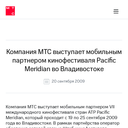
О
сторам и акционерам
Комплаенс и деловая этика
Устойчивое развитие
Медиа-центр
О МТС
О МТС
На главную
компании
О
компании
Стратегия
Стратегия
Все Новости
Карьера
в МТС
Карьера
в МТС
Пресс-
Компания МТС выступает мобильным
релизы
История
партнером кинофестиваля Pacific
компании
МТС
Meridian во Владивостоке
о технологиях
Руководство
региона
20 сентября 2009
Правовая
информация
Контакты
Компания МТС выступает мобильным партнером VII
международного кинофестиваля стран ATP Pacific
Медиа-центр
Meridian, который проходит с 19 по 25 сентября 2009
Пресс-
года во Владивостоке. В рамках партнёрства оператор
релизы