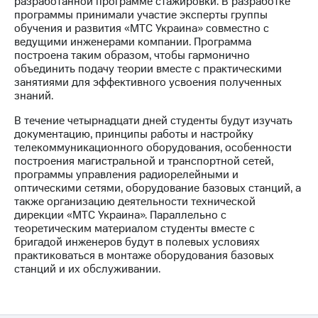
разработанной программе стажировки. В разработке
программы принимали участие эксперты группы
МТС
обучения и развития «МТС Украина» совместно с
о технологиях
ведущими инженерами компании. Программа
построена таким образом, чтобы гармонично
Достижения
объединить подачу теории вместе с практическими
занятиями для эффективного усвоения полученных
Интервью
знаний.
Финансовая
В течение четырнадцати дней студенты будут изучать
отчетность
документацию, принципы работы и настройку
телекоммуникационного оборудования, особенности
Контакты
построения магистральной и транспортной сетей,
программы управления радиорелейными и
Новости
оптическими сетями, оборудование базовых станций, а
в
также организацию деятельности технической
регионе
дирекции «МТС Украина». Параллельно с
теоретическим материалом студенты вместе с
м и акционерам
бригадой инженеров будут в полевых условиях
Корпоративное
практиковаться в монтаже оборудования базовых
управление
станций и их обслуживании.
Корпоративный
секретарь