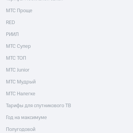
выкупа
акций
МТС Проще
Дивиденды
Рынок
RED
облигаций
РИИЛ
Описание
Еврооблигации-2023
МТС Супер
Уведомление
о
МТС ТОП
погашении
именных
МТС Junior
облигаций
Другое
МТС Мудрый
Регистратор
МТС Налегке
Реквизиты
Контакты
Тарифы для спутникового ТВ
йчивое развитие
и деловая этика
Год на максимуме
На главную
Полугодовой