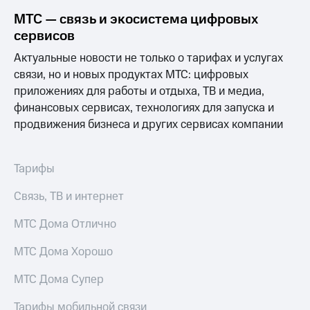
Раскрытие
информации
МТС — связь и экосистема цифровых
Информация
сервисов
акционерам
Документы
Актуальные новости не только о тарифах и услугах
ПАО
связи, но и новых продуктах МТС: цифровых
"МТС"
приложениях для работы и отдыха, ТВ и медиа,
Собрания
финансовых сервисах, технологиях для запуска и
акционеров
Личный
продвижения бизнеса и других сервисах компании
кабинет
акционера
Акционерный
Тарифы
капитал
Контроль
Связь, ТВ и интернет
и
аудит
МТС Дома Отлично
Рынок
акций
МТС Дома Хорошо
Описание
Программа
МТС Дома Супер
приобретения
Порядок
Тарифы мобильной связи