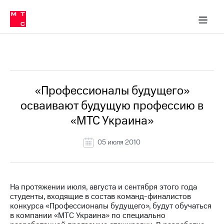
О
сторам и акционерам
Комплаенс и деловая этика
Устойчивое развитие
Медиа-центр
О МТС
О МТС
На главную
компании
О
компании
Стратегия
Стратегия
Все Новости
Карьера
в МТС
Карьера
в МТС
Пресс-
«Профессионалы будущего»
релизы
История
осваивают будущую профессию в
компании
МТС
«МТС Украина»
о технологиях
Руководство
региона
05 июля 2010
Правовая
информация
Контакты
На протяжении июля, августа и сентября этого года
студенты, входящие в состав команд-финалистов
Медиа-центр
конкурса «Профессионалы будущего», будут обучаться
Пресс-
в компании «МТС Украина» по специально
релизы