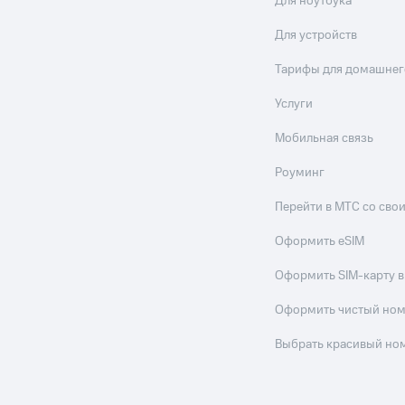
Для ноутбука
Для устройств
Тарифы для домашнег
Услуги
Мобильная связь
Роуминг
Перейти в МТС со св
Оформить eSIM
Оформить SIM-карту в
Оформить чистый но
Выбрать красивый но