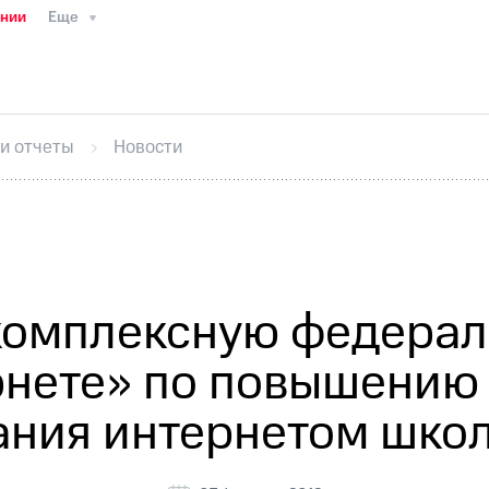
ании
Еще
ТС
Пресс-релизы
МТС о технологиях
ТС
История компании
Руководство региона
Правова
стижения
Интервью
Финансовая отчетность
Конта
 и отчеты
Новости
тивный секретарь
Раскрытие информации
Информа
ный кабинет акционера
Акционерный капитал
Конт
Порядок выкупа акций
Дивиденды
Рынок облигаци
 погашении именных облигаций
Другое
Регистрато
комплексную федера
рнете» по повышению
ания интернетом шко