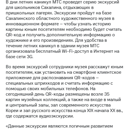
В дни летних каникул МТС проведет серию экскурсий
для школьников Сахалина, отдыхающих в
МТС
пришкольных лагерях. Экскурсии пройдут на базе
о технологиях
Сахалинского областного художественного музея в
инновационном формате – чтобы узнать историю
Достижения
картины юным посетителям необходимо будет считать
QR-код и получить дополнительную информацию о
Интервью
художнике и его произведениях. Для удобства в
течение летних каникул в здании музея МТС
Финансовая
организовала бесплатный Wi-Fi-доступ в Интернет на
отчетность
базе сети 3G.
Контакты
Во время экскурсий сотрудники музея расскажут юным
посетителям, как установить на смартфоне клиентское
Новости
приложение для распознавания QR-кодов –
в
специальных штрихкодов и считать информацию с
регионе
помощью своих мобильных телефонов. На
сегодняшний день QR-коды размещены возле 35
м и акционерам
картин музейных коллекций, а также на входе в малый
Корпоративное
и центральный залы, зал современного искусства
управление
Кореи и зал русского искусства конца XIX начала XX вв.,
где содержатся аудиоэкскурсии.
Корпоративный
секретарь
«Данные экскурсии являются логичным развитием