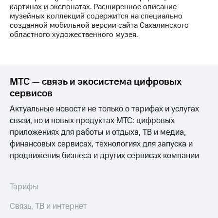
выкупа
картинах и экспонатах. Расширенное описание
акций
музейных коллекций содержится на специально
Дивиденды
созданной мобильной версии сайта Сахалинского
Рынок
областного художественного музея.
облигаций
Описание
Еврооблигации-2023
Уведомление
МТС — связь и экосистема цифровых
о
сервисов
погашении
именных
Актуальные новости не только о тарифах и услугах
облигаций
связи, но и новых продуктах МТС: цифровых
Другое
приложениях для работы и отдыха, ТВ и медиа,
финансовых сервисах, технологиях для запуска и
Регистратор
Реквизиты
продвижения бизнеса и других сервисах компании
Контакты
йчивое развитие
и деловая этика
Тарифы
На главную
Связь, ТВ и интернет