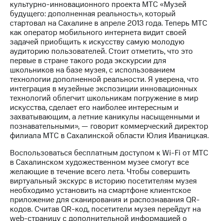
Раскрытие
культурно-инновационного проекта МТС «Музей
информации
будущего: дополненная реальность», который
Информация
стартовал на Сахалине в апреле 2013 года. Теперь МТС
акционерам
как оператор мобильного интернета видит своей
Документы
задачей приобщить к искусству самую молодую
ПАО
аудиторию пользователей. Стоит отметить, что это
"МТС"
первые в стране такого рода экскурсии для
Собрания
школьников на базе музея, с использованием
акционеров
технологии дополненной реальности. Я уверена, что
Личный
интеграция в музейные экспозиции инновационных
кабинет
технологий облегчит школьникам погружение в мир
акционера
искусства, сделает его наиболее интересным и
Акционерный
захватывающим, а летние каникулы насыщенными и
капитал
познавательными», — говорит коммерческий директор
Контроль
филиала МТС в Сахалинской области Юлия Иваницкая.
и
аудит
Воспользоваться бесплатным доступом к Wi-Fi от МТС
Рынок
в Сахалинском художественном музее смогут все
акций
желающие в течение всего лета. Чтобы совершить
виртуальный экскурс в историю посетителям музея
Описание
необходимо установить на смартфоне клиентское
Программа
приложение для сканирования и распознавания QR-
приобретения
кодов. Считав QR-код, посетители музея перейдут на
Порядок
web-страницу с дополнительной информацией о