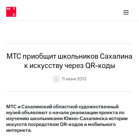
О
сторам и акционерам
Комплаенс и деловая этика
Устойчивое развитие
Медиа-центр
О МТС
О МТС
На главную
компании
О
компании
Стратегия
Стратегия
Все Новости
Карьера
в МТС
Карьера
в МТС
Пресс-
МТС приобщит школьников Сахалина
релизы
История
к искусству через QR-коды
компании
МТС
о технологиях
Руководство
11 июня 2013
региона
Правовая
информация
МТС и Сахалинский областной художественный
музей объявляют о начале реализации проекта по
Контакты
изучению школьниками Южно-Сахалинска истории
искусств посредством QR-кодов и мобильного
Медиа-центр
интернета.
Пресс-
релизы