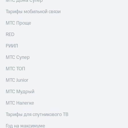
МТС Дома Супер
Тарифы мобильной связи
МТС Проще
RED
РИИЛ
МТС Супер
МТС ТОП
МТС Junior
МТС Мудрый
МТС Налегке
Тарифы для спутникового ТВ
Год на максимуме