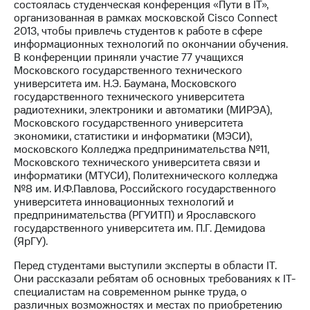
состоялась студенческая конференция «Пути в IT»,
организованная в рамках московской Cisco Connect
МТС
2013, чтобы привлечь студентов к работе в сфере
о технологиях
информационных технологий по окончании обучения.
В конференции приняли участие 77 учащихся
Достижения
Московского государственного технического
университета им. Н.Э. Баумана, Московского
Интервью
государственного технического университета
радиотехники, электроники и автоматики (МИРЭА),
Финансовая
Московского государственного университета
отчетность
экономики, статистики и информатики (МЭСИ),
московского Колледжа предпринимательства №11,
Контакты
Московского технического университета связи и
информатики (МТУСИ), Политехнического колледжа
Новости
№8 им. И.Ф.Павлова, Российского государственного
в
университета инновационных технологий и
регионе
предпринимательства (РГУИТП) и Ярославского
государственного университета им. П.Г. Демидова
м и акционерам
(ЯрГУ).
Корпоративное
управление
Перед студентами выступили эксперты в области IT.
Они рассказали ребятам об основных требованиях к IT-
Корпоративный
специалистам на современном рынке труда, о
секретарь
различных возможностях и местах по приобретению