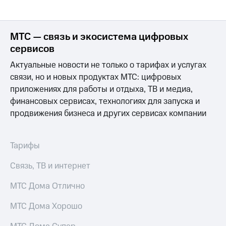
выкупа
акций
Дивиденды
Рынок
МТС — связь и экосистема цифровых
облигаций
сервисов
Описание
Актуальные новости не только о тарифах и услугах
Еврооблигации-2023
связи, но и новых продуктах МТС: цифровых
Уведомление
приложениях для работы и отдыха, ТВ и медиа,
о
финансовых сервисах, технологиях для запуска и
погашении
именных
продвижения бизнеса и других сервисах компании
облигаций
Другое
Тарифы
Регистратор
Реквизиты
Связь, ТВ и интернет
Контакты
йчивое развитие
МТС Дома Отлично
и деловая этика
На главную
МТС Дома Хорошо