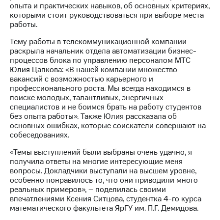
Раскрытие
опыта и практических навыков, об основных критериях,
информации
которыми стоит руководствоваться при выборе места
Информация
работы.
акционерам
Документы
Тему работы в телекоммуникационной компании
ПАО
раскрыла начальник отдела автоматизации бизнес-
"МТС"
процессов блока по управлению персоналом МТС
Собрания
Юлия Цапкова: «В нашей компании множество
акционеров
вакансий с возможностью карьерного и
Личный
профессионального роста. Мы всегда находимся в
кабинет
поиске молодых, талантливых, энергичных
акционера
специалистов и не боимся брать на работу студентов
Акционерный
без опыта работы». Также Юлия рассказала об
капитал
основных ошибках, которые соискатели совершают на
Контроль
собеседованиях.
и
аудит
«Темы выступлений были выбраны очень удачно, я
Рынок
получила ответы на многие интересующие меня
акций
вопросы. Докладчики выступали на высшем уровне,
особенно понравилось то, что они приводили много
Описание
реальных примеров», – поделилась своими
Программа
впечатлениями Ксения Ситцова, студентка 4-го курса
приобретения
математического факультета ЯрГУ им. П.Г. Демидова.
Порядок