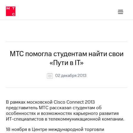
О
сторам и акционерам
Комплаенс и деловая этика
Устойчивое развитие
Медиа-центр
О МТС
О МТС
На главную
компании
О
компании
Стратегия
Стратегия
Все Новости
Карьера
в МТС
Карьера
в МТС
Пресс-
МТС помогла студентам найти свои
релизы
История
«Пути в IT»
компании
МТС
о технологиях
Руководство
02 декабря 2013
региона
Правовая
информация
В рамках московской Cisco Connect 2013
представитель МТС рассказал студентам об
Контакты
особенностях и возможностях карьерного развития
ИТ-специалистов в телекоммуникационной компании.
Медиа-центр
Пресс-
18 ноября в Центре международной торговли
релизы