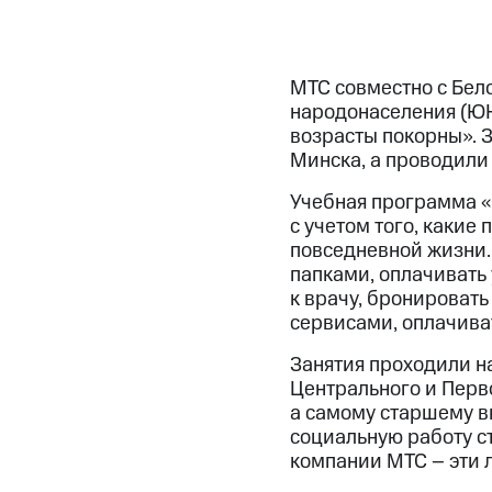
МТС совместно с Бел
народонаселения (ЮН
возрасты покорны». 
Минска, а проводили
Учебная программа «С
с учетом того, какие
повседневной жизни.
папками, оплачивать
к врачу, бронироват
сервисами, оплачиват
Занятия проходили н
Центрального и Перво
а самому старшему вы
социальную работу ст
компании МТС – эти 