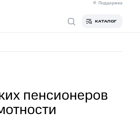
Поддержка
О МТС
я информация
Контакты
КАТАЛОГ
Медиа-центр
кты
Новости в регионе
Инвесторам и акционерам
ция акционерам
Документы
роль и аудит
Рынок акций
й
Описание
р
Реквизиты
Контакты
Устойчивое развитие
Комплаенс и деловая этика
На главную
ких пенсионеров
мотности