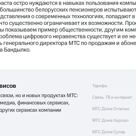
аста остро нуждаются в навыках пользования комп
 большинство белорусских пенсионеров испытывают
дставления о современных технологиях, попадают в
что существенно ограничивает их возможности. Про
мы показываем пример общественности, другим ко
проблема цифрового неравенства существует и ее н
ь генерального директора МТС по продажам и абон
а Бандылко.
рвисов
Тарифы
 связи, но и новых продуктах МТС:
Связь, ТВ и интернет
 медиа, финансовых сервисах,
МТС Дома Отлично
 других сервисах компании
МТС Дома Хорошо
МТС Дома Супер