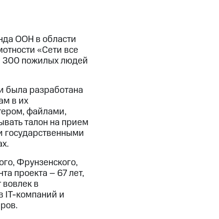
нда ООН в области
отности «Сети все
ее 300 пожилых людей
 и была разработана
ам в их
тером, файлами,
ывать талон на прием
ми государственными
х.
ого, Фрунзенского,
а проекта – 67 лет,
 вовлек в
в IT-компаний и
ров.