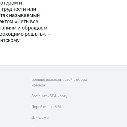
ьютером и
 трудности или
 так называемый
ектом «Сети все
мпаниям и обращаем
еобходимо решать», –
ентскому
Больше возможностей выбора
номера
Заменить SIM-карту
Перейти на eSIM
Для дома