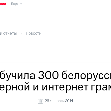
ании
Еще
ТС
Пресс-релизы
МТС о технологиях
ТС
История компании
Руководство региона
Правова
стижения
Интервью
Финансовая отчетность
Конта
 и отчеты
Новости
тивный секретарь
Раскрытие информации
Информа
ный кабинет акционера
Акционерный капитал
Конт
Порядок выкупа акций
Дивиденды
Рынок облигаци
 погашении именных облигаций
Другое
Регистрато
бучила 300 белорусс
ерной и интернет гра
26 февраля 2014