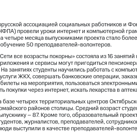
орусской ассоциацией социальных работников и Фо
ФПА) провели уроки интернет и компьютерной грам
За четыре месяца выпускниками проекта стало бол
 обучение 50 преподавателей-волонтеров.
ети все возрасты покорны» состояла из 16 занятий
 приложения и сервисы могут пригодиться пенсионер
 На занятиях студенты научились работать с компью
 услуги ЖКХ, совершать банковские операции, заказ
ь билеты на мероприятия, пользоваться электронны
ь покупки через интернет, искать лекарства в аптека
а базе четырех территориальных центров Октябрьск
майского районов столицы. Средний возраст студент
пускнику – 87. Кроме того, образовательный проект
удентов, журналистов, преподавателей, сотруднико
люди выступили в качестве преподавателей-волонте