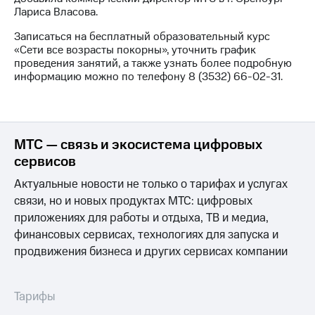
выкупа
Лариса Власова.
акций
Дивиденды
Записаться на бесплатный образовательный курс
Рынок
«Сети все возрасты покорны», уточнить график
облигаций
проведения занятий, а также узнать более подробную
информацию можно по телефону 8 (3532) 66-02-31.
Описание
Еврооблигации-2023
Уведомление
о
погашении
МТС — связь и экосистема цифровых
именных
сервисов
облигаций
Другое
Актуальные новости не только о тарифах и услугах
связи, но и новых продуктах МТС: цифровых
Регистратор
приложениях для работы и отдыха, ТВ и медиа,
Реквизиты
финансовых сервисах, технологиях для запуска и
Контакты
йчивое развитие
продвижения бизнеса и других сервисах компании
и деловая этика
На главную
Тарифы