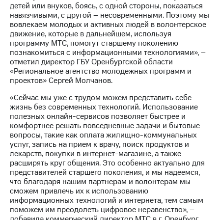
Раскрытие
детей или внуков, боясь, с одной стороны, показаться
информации
навязчивыми, с другой – несовременными. Поэтому мы
Информация
вовлекаем молодых и активных людей в волонтерское
акционерам
движение, которые в дальнейшем, используя
Документы
программу МТС, помогут старшему поколению
ПАО
познакомиться с информационными технологиями», –
"МТС"
отметил директор ГБУ Оренбургской области
Собрания
«Региональное агентство молодежных программ и
акционеров
проектов» Сергей Молчанов.
Личный
кабинет
«Сейчас мы уже с трудом можем представить себе
акционера
жизнь без современных технологий. Использование
Акционерный
полезных онлайн-сервисов позволяет быстрее и
капитал
комфортнее решать повседневные задачи и бытовые
Контроль
вопросы, такие как оплата жилищно-коммунальных
и
услуг, запись на прием к врачу, поиск продуктов и
аудит
лекарств, покупки в интернет-магазине, а также
Рынок
расширять круг общения. Это особенно актуально для
акций
представителей старшего поколения, и мы надеемся,
что благодаря нашим партнерам и волонтерам мы
Описание
сможем привлечь их к использованию
Программа
информационных технологий и интернета, тем самым
приобретения
поможем им преодолеть цифровое неравенство», –
Порядок
добавила коммерческий директор МТС в г. Оренбург