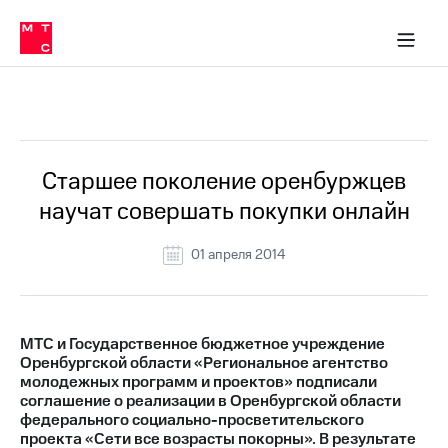
О
сторам и акционерам
Комплаенс и деловая этика
Устойчивое развитие
Медиа-центр
О МТС
О МТС
На главную
компании
О
компании
Стратегия
Стратегия
Все Новости
Карьера
в МТС
Карьера
в МТС
Пресс-
Старшее поколение оренбуржцев
релизы
История
научат совершать покупки онлайн
компании
МТС
о технологиях
Руководство
01 апреля 2014
региона
Правовая
информация
МТС и Государственное бюджетное учреждение
Оренбургской области «Региональное агентство
Контакты
молодежных программ и проектов» подписали
соглашение о реализации в Оренбургской области
Медиа-центр
федерального социально-просветительского
Пресс-
проекта «Сети все возрасты покорны». В результате
релизы