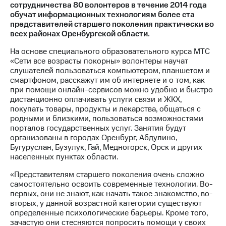
сотрудничества 80 волонтеров в течение 2014 года
обучат информационных технологиям более ста
МТС
представителей старшего поколения практически во
о технологиях
всех районах Оренбургской области.
Достижения
На основе специального образовательного курса МТС
«Сети все возрасты покорны» волонтеры научат
Интервью
слушателей пользоваться компьютером, планшетом и
смартфоном, расскажут им об интернете и о том, как
Финансовая
при помощи онлайн-сервисов можно удобно и быстро
отчетность
дистанционно оплачивать услуги связи и ЖКХ,
покупать товары, продукты и лекарства, общаться с
Контакты
родными и близкими, пользоваться возможностями
порталов государственных услуг. Занятия будут
Новости
организованы в городах Оренбург, Абдулино,
в
Бугуруслан, Бузулук, Гай, Медногорск, Орск и других
регионе
населенных пунктах области.
м и акционерам
«Представителям старшего поколения очень сложно
Корпоративное
самостоятельно освоить современные технологии. Во-
управление
первых, они не знают, как начать такое знакомство, во-
вторых, у данной возрастной категории существуют
Корпоративный
определенные психологические барьеры. Кроме того,
секретарь
зачастую они стесняются попросить помощи у своих