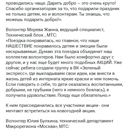
проводились чаще. Дарить добро – это очень круто!
выкупа
Спасибо организаторам за то, что подарили праздник
акций
не только детям, но и волонтерам. Ты знаешь, что
Дивиденды
можешь подарить добро!».
Рынок
облигаций
Волонтер Морева Жанна, ведущий специалист,
Технический блок , МТС:
Описание
«Поездка понравилась, но главное, что наше
Еврооблигации-2023
НАШЕСТВИЕ понравилось детям и эмоции были
Уведомление
нескрываемые. Думаю эта поездка объединит наш
о
коллектив волонтеров. Нам было комфортно друг с
погашении
другом, и у нас еще будет много подобных АКЦИЙ. Уже
именных
сейчас ребята создали группу в ВК «Зеленый
облигаций
экспресс», где выкладываем свои идеи, как внести в
Другое
жизнь детей из интерната яркие краски и чем помочь.
Если говорить о себе, то дети оказались воспитанными,
Регистратор
добрыми, не грубыми (чего я немного боялась), я
Реквизиты
получила удовольствие. Поеду еще обязательно.»
Контакты
йчивое развитие
К ним присоединились все участники акции- они
и деловая этика
мечтают встретиться на новогодней акции.
На главную
Волонтер Юлия Булкина, технический департамент
Макрорегиона «Москва», МТС: