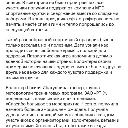
Раскрытие
знания. В викторине не было проигравших, все
информации
участники получили подарки от компании МТС-
Информация
спортивные куртки и снаряжение вместе со сладкими
акционерам
наборами. В конце праздника сфотографировались на
Документы
память, вместе спели гимн и тепло попрощались до
ПАО
следующей встречи.
"МТС"
Собрания
Такой разнообразный спортивный праздник был не
акционеров
только веселым, но и полезным. Дети узнали как
Личный
проводить свое свободное время с пользой для
кабинет
здоровья. Патриотическая игра напомнила детям о
акционера
военной истории нашей страны. Волонтеры своим
Акционерный
примером показали как здорово вместе болеть друг за
капитал
друга, как важно для каждого чувство поддержки и
Контроль
взаимовыручки.
и
Волонтер Рахиля Ибатуллина, тренер, группа
аудит
методологии тренинговых программ, ЗАО «РТК»,
Рынок
поделилась с нами своими впечатлениями:
акций
«Спасибо большое за мероприятие! Честно, получила
намного больше эмоций, чем ожидала. Получила
Описание
удовольствие от каждой минуты общения с каждым
Программа
участником: с организаторами, волонтерами, детьми и
приобретения
их учителями. Хотелось бы, чтобы такие выезды
Порядок