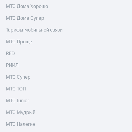
МТС Дома Хорошо
МТС Дома Супер
Тарифы мобильной связи
МТС Проще
RED
РИИЛ
МТС Супер
МТС ТОП
МТС Junior
МТС Мудрый
МТС Налегке