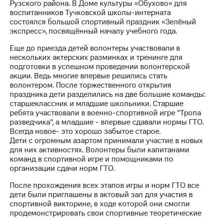
Рузского района. В Доме культуры «Обухово» для
воспитанников Тучковской школы-интерната
МТС
состоялся большой спортивный праздник «Зелёный
о технологиях
экспресс», посвящённый началу учебного года.
Достижения
Еще до приезда детей волонтеры участвовали в
нескольких актерских разминках и тренинге для
Интервью
подготовки в успешном проведении волонтерской
акции. Ведь многие впервые решились стать
Финансовая
волонтером. После торжественного открытия
отчетность
праздника дети разделились на две большие команды:
старшеклассник и младшие школьники. Старшие
Контакты
ребята участвовали в военно-спортивной игре "Тропа
разведчика", а младшие - впервые сдавали нормы ГТО.
Новости
Всегда новое- это хорошо забытое старое.
в
Дети с огромным азартом принимали участие в новых
регионе
для них активностях. Волонтеры были капитанами
команд в спортивной игре и помощниками по
м и акционерам
организации сдачи норм ГТО.
Корпоративное
управление
После прохождения всех этапов игры и норм ГТО все
дети были приглашены в актовый зал для участия в
Корпоративный
спортивной викторине, в ходе которой они смогли
секретарь
продемонстрировать свои спортивные теоретические