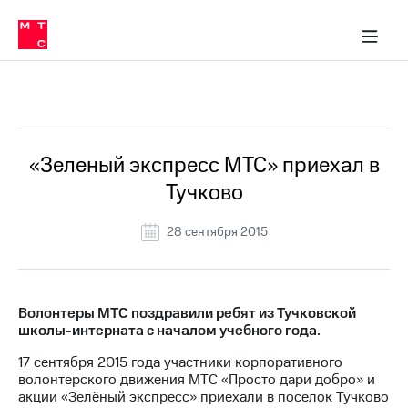
О
сторам и акционерам
Комплаенс и деловая этика
Устойчивое развитие
Медиа-центр
О МТС
О МТС
На главную
компании
О
компании
Стратегия
Стратегия
Все Новости
Карьера
в МТС
Карьера
в МТС
Пресс-
«Зеленый экспресс МТС» приехал в
релизы
История
Тучково
компании
МТС
о технологиях
Руководство
28 сентября 2015
региона
Правовая
информация
Волонтеры МТС поздравили ребят из Тучковской
школы-интерната с началом учебного года.
Контакты
17 сентября 2015 года участники корпоративного
Медиа-центр
волонтерского движения МТС «Просто дари добро» и
Пресс-
акции «Зелёный экспресс» приехали в поселок Тучково
релизы