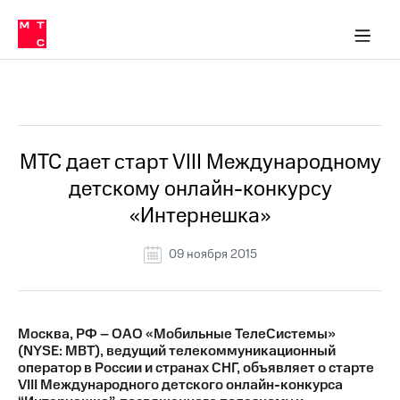
О
сторам и акционерам
Комплаенс и деловая этика
Устойчивое развитие
Медиа-центр
О МТС
О МТС
На главную
компании
О
компании
Стратегия
Стратегия
Все Новости
Карьера
в МТС
Карьера
в МТС
Пресс-
МТС дает старт VIII Международному
релизы
История
детскому онлайн-конкурсу
компании
МТС
«Интернешка»
о технологиях
Руководство
региона
09 ноября 2015
Правовая
информация
Контакты
Москва, РФ – ОАО «Мобильные ТелеСистемы»
(NYSE: MBT), ведущий телекоммуникационный
Медиа-центр
оператор в России и странах СНГ, объявляет о старте
Пресс-
VIII Международного детского онлайн-конкурса
релизы