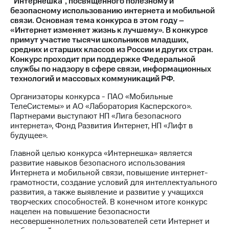
“Интернешка”, посвященного полезному и
безопасному использованию интернета и мобильной
МТС
связи. Основная тема конкурса в этом году –
о технологиях
«Интернет изменяет жизнь к лучшему». В конкурсе
примут участие тысячи школьников младших,
Достижения
средних и старших классов из России и других стран.
Конкурс проходит при поддержке Федеральной
Интервью
службы по надзору в сфере связи, информационных
технологий и массовых коммуникаций РФ.
Финансовая
отчетность
Организаторы конкурса - ПАО «Мобильные
ТелеСистемы» и АО «Лаборатория Касперского».
Контакты
Партнерами выступают НП «Лига безопасного
интернета», Фонд Развития Интернет, НП «Лифт в
Новости
будущее».
в
регионе
Главной целью конкурса «Интернешка» является
развитие навыков безопасного использования
Интернета и мобильной связи, повышение интернет-
м и акционерам
Корпоративное
грамотности, создание условий для интеллектуального
управление
развития, а также выявление и развитие у учащихся
творческих способностей. В конечном итоге конкурс
Корпоративный
нацелен на повышение безопасности
секретарь
несовершеннолетних пользователей сети Интернет и