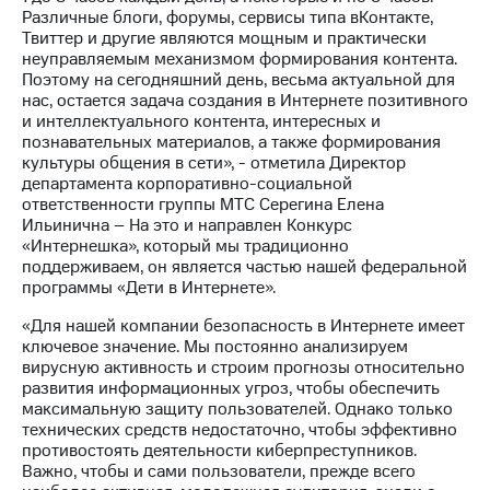
выкупа
Различные блоги, форумы, сервисы типа вКонтакте,
акций
Твиттер и другие являются мощным и практически
Дивиденды
неуправляемым механизмом формирования контента.
Рынок
Поэтому на сегодняшний день, весьма актуальной для
облигаций
нас, остается задача создания в Интернете позитивного
и интеллектуального контента, интересных и
Описание
познавательных материалов, а также формирования
Еврооблигации-2023
культуры общения в сети», - отметила Директор
Уведомление
департамента корпоративно-социальной
о
ответственности группы МТС Серегина Елена
погашении
Ильинична – На это и направлен Конкурс
именных
«Интернешка», который мы традиционно
облигаций
поддерживаем, он является частью нашей федеральной
Другое
программы «Дети в Интернете».
Регистратор
«Для нашей компании безопасность в Интернете имеет
Реквизиты
ключевое значение. Мы постоянно анализируем
Контакты
вирусную активность и строим прогнозы относительно
развития информационных угроз, чтобы обеспечить
йчивое развитие
максимальную защиту пользователей. Однако только
и деловая этика
технических средств недостаточно, чтобы эффективно
На главную
противостоять деятельности киберпреступников.
Важно, чтобы и сами пользователи, прежде всего