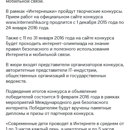
Раскрытие
мобильной связи.
информации
В рамках «Интернешки» пройдут творческие конкурсы.
Информация
Прием работ на официальном сайте конкурса
акционерам
www.interneshka.org продлится с 1 декабря 2015 года по
Документы
24 января 2016 года.
ПАО
"МТС"
Также с 11 по 31 января 2016 года на сайте конкурса
Собрания
будет проходить интернет-олимпиада на знание
акционеров
правил безопасного и полезного использования
Личный
Интернета и мобильной связи.
кабинет
акционера
В жюри входят представители организаторов конкурса,
Акционерный
авторитетные представители IT-индустрии,
капитал
общественных организаций и государственных
Контроль
ведомств.
и
аудит
Подведение итогов конкурса и объявление
Рынок
победителей состоится 9 февраля 2016 года в рамках
акций
мероприятий Международного дня безопасного
интернета. Победителям будут вручены памятные
Описание
дипломы и призы от партнеров конкурса.
Программа
приобретения
«Современные дети проводят в Интернете в среднем от
Порядок
1 до 3 часов каждый день, а некоторые и по 5 часов.