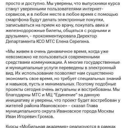
выкупа
просто и доступно. Мы уверены, что выпускники курса
акций
станут уверенными пользователями интернет-
Дивиденды
сервисов, и в любом месте в любое время с помощью
Рынок
смартфона будут делать электронные покупки,
облигаций
записываться на прием ко врачу, покупать авиа и
железнодорожные билеты, общаться с родными и
Описание
друзьями», - прокомментировала Директор
Еврооблигации-2023
Департамента КСО МТС Елена Серегина.
Уведомление
«Мы живем в очень динамичное время, когда уже
о
невозможно не пользоваться современными
погашении
средствами коммуникации. А многие государственные
именных
и муниципальные услуги переведены в электронный
облигаций
вид. Их использование позволяет нам существенно
Другое
экономить свое время, но требует специальных знаний
и навыков, пусть и минимальных. Поэтому подобные
Регистратор
проекты сегодня очень актуальны и востребованы. Мы
Реквизиты
благодарны МТС и МЦ "Единение" за данную
Контакты
инициативу и уверены, что проект будет востребован у
йчивое развитие
жителей района Ивановское» - сказал Глава
и деловая этика
муниципального округа Ивановское города Москвы
На главную
Иван Игоревич Громов.
Курсы «Мобильная академия» реализуются в рамках