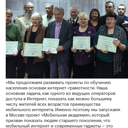
Раскрытие
информации
Информация
акционерам
Документы
ПАО
"МТС"
Собрания
акционеров
Личный
кабинет
акционера
Акционерный
капитал
Контроль
и
«Мы продолжаем развивать проекты по обучению
аудит
населения основам интернет-грамотности. Наша
Рынок
основная задача, как одного из ведущих операторов
акций
доступа в Интернет, показать как можно большему
числу жителей всех возрастов преимущества
Описание
мобильного интернета. Именно поэтому мы запускаем
Программа
в Москве проект «Мобильная академия», который
приобретения
призван показать людям старшего поколения, что
Порядок
мобильный интернет и современные гаджеты – это