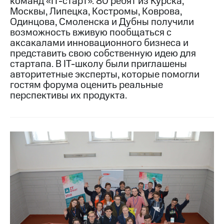
команд «IT-старт». 80 ребят из Курска,
Москвы, Липецка, Костромы, Коврова,
МТС
Одинцова, Смоленска и Дубны получили
о технологиях
возможность вживую пообщаться с
аксакалами инновационного бизнеса и
Достижения
представить свою собственную идею для
стартапа. В IT-школу были приглашены
Интервью
авторитетные эксперты, которые помогли
Финансовая
гостям форума оценить реальные
отчетность
перспективы их продукта.
Контакты
Новости
в
регионе
м и акционерам
Корпоративное
управление
Корпоративный
секретарь