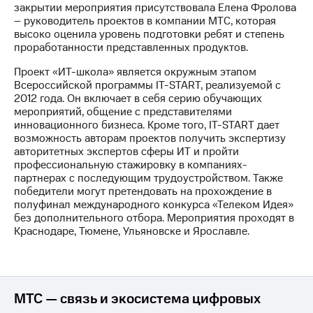
закрытии мероприятия присутствовала Елена Фролова
выкупа
– руководитель проектов в компании МТС, которая
акций
высоко оценила уровень подготовки ребят и степень
Дивиденды
проработанности представленных продуктов.
Рынок
облигаций
Проект «ИT-школа» является окружным этапом
Всероссийской программы IT-START, реализуемой с
Описание
2012 года. Он включает в себя серию обучающих
Еврооблигации-2023
мероприятий, общение с представителями
Уведомление
инновационного бизнеса. Кроме того, IT-START дает
о
возможность авторам проектов получить экспертизу
погашении
авторитетных экспертов сферы ИТ и пройти
именных
профессиональную стажировку в компаниях-
облигаций
партнерах с последующим трудоустройством. Также
Другое
победители могут претендовать на прохождение в
полуфинал международного конкурса «Телеком Идея»
Регистратор
без дополнительного отбора. Мероприятия проходят в
Реквизиты
Краснодаре, Тюмене, Ульяновске и Ярославле.
Контакты
йчивое развитие
и деловая этика
На главную
МТС — связь и экосистема цифровых