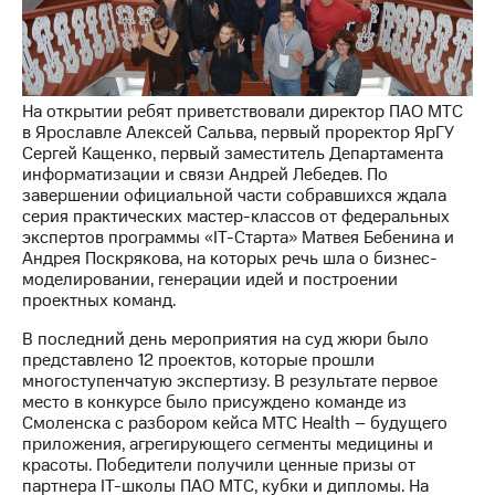
Раскрытие
информации
Информация
акционерам
Документы
ПАО
На открытии ребят приветствовали директор ПАО МТС
"МТС"
в Ярославле Алексей Сальва, первый проректор ЯрГУ
Собрания
Сергей Кащенко, первый заместитель Департамента
акционеров
информатизации и связи Андрей Лебедев. По
Личный
завершении официальной части собравшихся ждала
кабинет
серия практических мастер-классов от федеральных
акционера
экспертов программы «IT-Старта» Матвея Бебенина и
Акционерный
Андрея Поскрякова, на которых речь шла о бизнес-
капитал
моделировании, генерации идей и построении
Контроль
проектных команд.
и
В последний день мероприятия на суд жюри было
аудит
представлено 12 проектов, которые прошли
Рынок
многоступенчатую экспертизу. В результате первое
акций
место в конкурсе было присуждено команде из
Смоленска с разбором кейса МТС Health – будущего
Описание
приложения, агрегирующего сегменты медицины и
Программа
красоты. Победители получили ценные призы от
приобретения
партнера IT-школы ПАО МТС, кубки и дипломы. На
Порядок