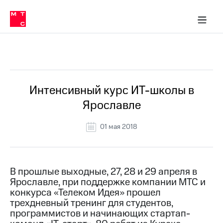
О
сторам и акционерам
Комплаенс и деловая этика
Устойчивое развитие
Медиа-центр
О МТС
О МТС
На главную
компании
О
компании
Стратегия
Стратегия
Все Новости
Карьера
в МТС
Карьера
в МТС
Пресс-
Интенсивный курс ИТ-школы в
релизы
История
Ярославле
компании
МТС
о технологиях
Руководство
01 мая 2018
региона
Правовая
информация
В прошлые выходные, 27, 28 и 29 апреля в
Ярославле, при поддержке компании МТС и
Контакты
конкурса «Телеком Идея» прошел
трехдневный тренинг для студентов,
Медиа-центр
Пресс-
программистов и начинающих стартап-
релизы