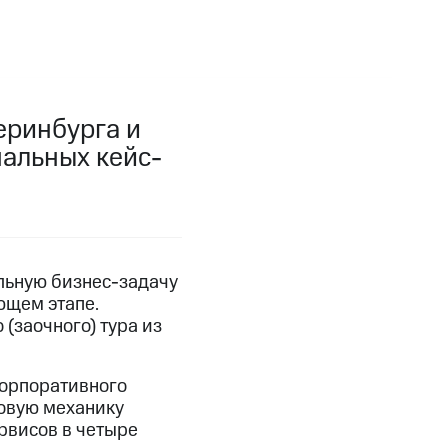
еринбурга и
альных кейс-
льную бизнес-задачу
ющем этапе.
(заочного) тура из
корпоративного
новую механику
рвисов в четыре