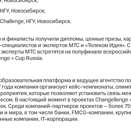
ГУ, Новосибирск;
, НГУ, Новосибирск;
p Challenge, НГУ, Новосибирск.
 и финалисты получили дипломы, ценные призы, ка
R-специалистов и экспертов МТС и «Телеком Идея». 
 эксперты МТС встретятся на полуфинале всероссийс
ge >> Cup Russia.
о образовательная платформа и ведущее агентство п
7 года компания организует кейс-чемпионаты, оли
ероприятия, которые позволяют установить связь ме
сом. В настоящий момент в проектах Changellenge >
век. Среди компаний-партнеров проектов – более 7
и и мира, в том числе банки, FMCG-компании, круп
ные компании, IT-корпорации.