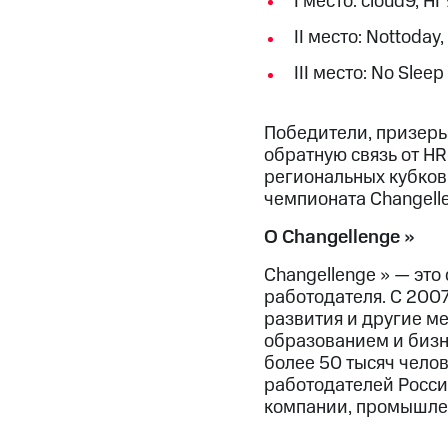
I место: cloud9, Н
II место: Nottoday
III место: No Slee
Победители, призеры
обратную связь от H
региональных кубков
чемпионата Changellen
О Changellenge >>
Changellenge >> — эт
работодателя. С 200
развития и другие м
образованием и бизне
более 50 тысяч чело
работодателей Росси
компании, промышлен