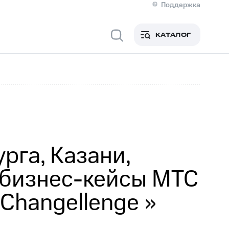
Поддержка
О МТС
я информация
Контакты
КАТАЛОГ
Медиа-центр
кты
Новости в регионе
Инвесторам и акционерам
ция акционерам
Документы
роль и аудит
Рынок акций
й
Описание
р
Реквизиты
Контакты
Устойчивое развитие
Комплаенс и деловая этика
На главную
рга, Казани,
 бизнес-кейсы МТС
hangellenge >>