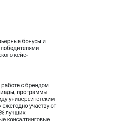
рьерные бонусы и
С победителями
кого кейс-
о работе с брендом
мпиады, программы
жду университетским
> ежегодно участвуют
5% лучших
ные консалтинговые