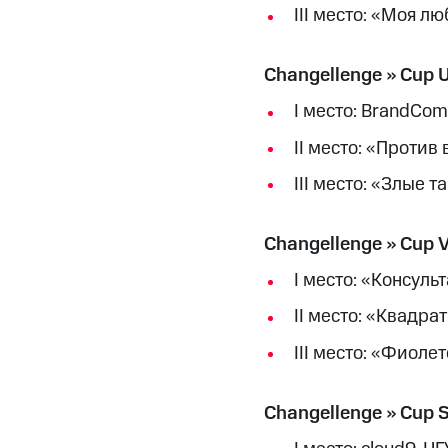
III место: «Моя 
Changellenge >> Cup U
I место: BrandCom
II место: «Против
III место: «Злые т
Changellenge >> Cup V
I место: «Консуль
II место: «Квадрат
III место: «Фиоле
Changellenge >> Cup S