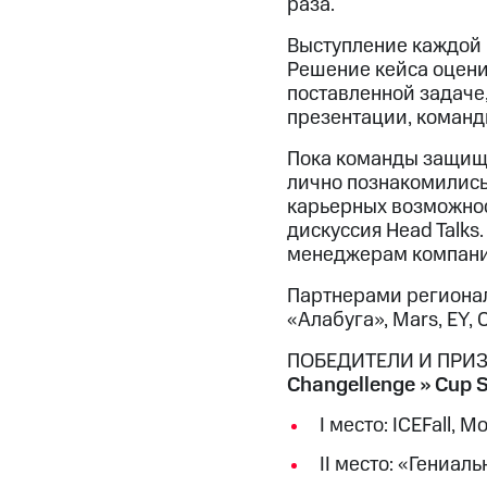
раза.
Выступление каждой к
Решение кейса оцени
поставленной задаче,
презентации, командн
Пока команды защища
лично познакомились
карьерных возможност
дискуссия Head Talks
менеджерам компани
Партнерами регионал
«Алабуга», Mars, EY, 
ПОБЕДИТЕЛИ И ПРИЗ
Changellenge >> Cup 
I место: ICEFall, 
II место: «Гениал