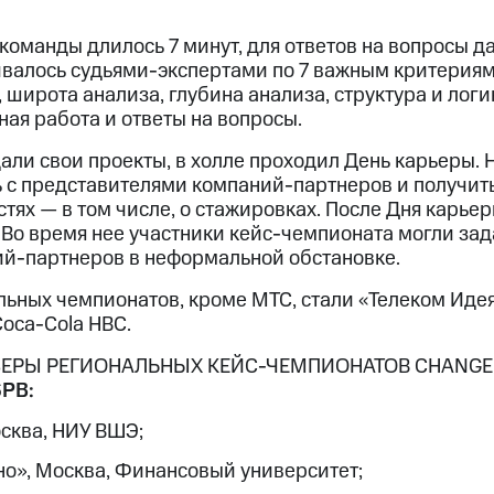
оманды длилось 7 минут, для ответов на вопросы да
валось судьями-экспертами по 7 важным критериям:
 широта анализа, глубина анализа, структура и логи
ая работа и ответы на вопросы.
ли свои проекты, в холле проходил День карьеры.
 с представителями компаний-партнеров и получи
ях — в том числе, о стажировках. После Дня карьер
. Во время нее участники кейс-чемпионата могли зад
й-партнеров в неформальной обстановке.
ьных чемпионатов, кроме МТС, стали «Телеком Идея
Coca-Cola HBC.
ЕРЫ РЕГИОНАЛЬНЫХ КЕЙС-ЧЕМПИОНАТОВ CHANGEL
SPB:
Москва, НИУ ВШЭ;
ьно», Москва, Финансовый университет;