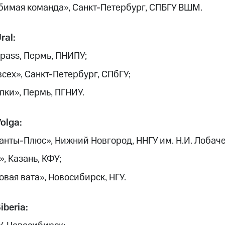
любимая команда», Санкт-Петербург, СПБГУ ВШМ.
ral:
pass, Пермь, ПНИПУ;
 всех», Санкт-Петербург, СПбГУ;
апки», Пермь, ПГНИУ.
olga:
танты-Плюс», Нижний Новгород, ННГУ им. Н.И. Лобаче
», Казань, КФУ;
товая вата», Новосибирск, НГУ.
iberia: