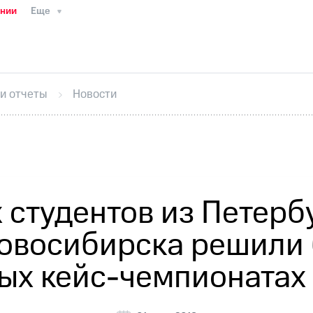
ании
Еще
ТС
Пресс-релизы
МТС о технологиях
ТС
История компании
Руководство региона
Правова
стижения
Интервью
Финансовая отчетность
Конта
 и отчеты
Новости
тивный секретарь
Раскрытие информации
Информа
ный кабинет акционера
Акционерный капитал
Конт
Порядок выкупа акций
Дивиденды
Рынок облигаци
 погашении именных облигаций
Другое
Регистрато
 студентов из Петербу
Новосибирска решили
ых кейс-чемпионатах C