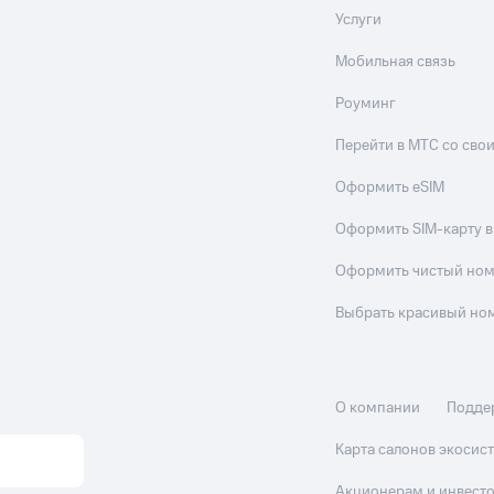
Услуги
Мобильная связь
Роуминг
Перейти в МТС со св
Оформить eSIM
Оформить SIM-карту в
Оформить чистый но
Выбрать красивый но
О компании
Подде
Карта салонов экоси
Акционерам и инвест