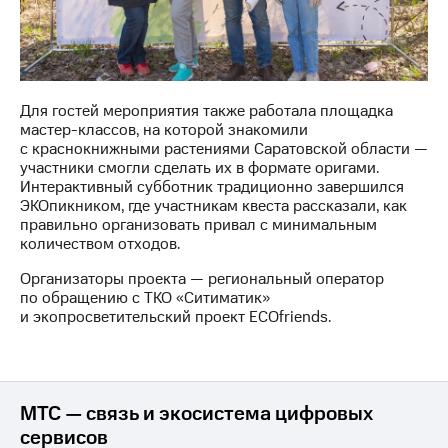
выкупа
акций
Дивиденды
Рынок
облигаций
Для гостей мероприятия также работала площадка
Описание
мастер-классов, на которой знакомили
Еврооблигации-2023
с краснокнижными растениями Саратовской области —
Уведомление
участники смогли сделать их в формате оригами.
о
Интерактивный субботник традиционно завершился
погашении
ЭКОпикником, где участникам квеста рассказали, как
именных
правильно организовать привал с минимальным
облигаций
количеством отходов.
Другое
Организаторы проекта — региональный оператор
Регистратор
по обращению с ТКО «Ситиматик»
Реквизиты
и экопросветительский проект ECOfriends.
Контакты
йчивое развитие
и деловая этика
На главную
МТС — связь и экосистема цифровых
сервисов