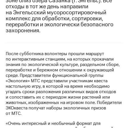
зоне близ озера Сазанка (г. Энгельс). Все
отходы в тот же день направили
МТС
на Энгельсский мусоросортировочный
о технологиях
комплекс для обработки, сортировки,
переработки и экологически безопасного
Достижения
захоронения.
Интервью
Финансовая
отчетность
После субботника волонтеры прошли маршрут
по интерактивным станциям, на которых прокачали
Контакты
знания по экологической культуре, раздельном сборе,
переработке и бережном отношении к окружающей
Новости
среде. Представители функциональной группы
в
«Экология» МТС представили участникам квеста
регионе
настольную игру, в которой на время необходимо
угадать сроки разложения различных видов отходов
м и акционерам
и сопоставить их с периодом жизни растений или
Корпоративное
животных, изображенных на игровом поле. Победители
управление
ЭКОквеста получат наборы экологичных призов
от МТС.
Корпоративный
«Очень интересный и необычный формат для
секретарь