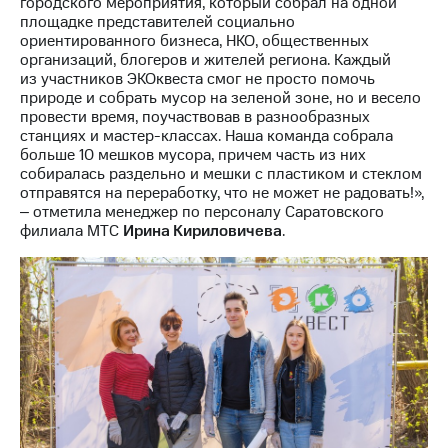
городского мероприятия, который собрал на одной
Раскрытие
площадке представителей социально
информации
ориентированного бизнеса, НКО, общественных
Информация
организаций, блогеров и жителей региона. Каждый
акционерам
из участников ЭКОквеста смог не просто помочь
Документы
природе и собрать мусор на зеленой зоне, но и весело
ПАО
провести время, поучаствовав в разнообразных
"МТС"
станциях и мастер-классах. Наша команда собрала
Собрания
больше 10 мешков мусора, причем часть из них
акционеров
собиралась раздельно и мешки с пластиком и стеклом
Личный
отправятся на переработку, что не может не радовать!»,
кабинет
‒ отметила менеджер по персоналу Саратовского
акционера
филиала МТС
Ирина Кириловичева
.
Акционерный
капитал
Контроль
и
аудит
Рынок
акций
Описание
Программа
приобретения
Порядок