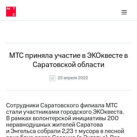
О
сторам и акционерам
Комплаенс и деловая этика
Устойчивое развитие
Медиа-центр
О МТС
О МТС
На главную
компании
О
компании
Стратегия
Стратегия
Все Новости
Карьера
в МТС
Карьера
в МТС
Пресс-
МТС приняла участие в ЭКОквесте в
релизы
История
Саратовской области
компании
МТС
о технологиях
Руководство
25 апреля 2022
региона
Правовая
информация
Сотрудники Саратовского филиала МТС
стали участниками городского ЭКОквеста.
Контакты
В рамках волонтерской инициативы 200
неравнодушных жителей Саратова
Медиа-центр
Пресс-
и Энгельса собрали 2,23 т мусора в лесной
релизы