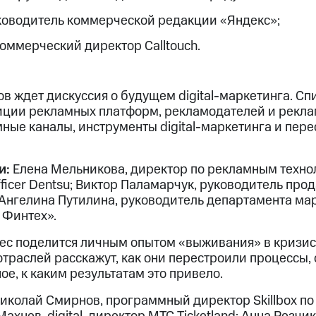
ководитель коммерческой редакции «Яндекс»;
коммерческий директор Calltouch.
ов ждет дискуссия о будущем digital-маркетинга. С
зиции рекламных платформ, рекламодателей и реклам
ные каналы, инструменты digital-маркетинга и пере
и:
Елена Мельникова, директор по рекламным техно
 Officer Dentsu; Виктор Паламарчук, руководитель пр
 Ангелина Путилина, руководитель департамента ма
 Финтех».
нес поделится личным опытом «выживания» в кризис
отраслей расскажут, как они перестроили процессы,
ое, к каким результатам это привело.
иколай Смирнов, программный директор Skillbox п