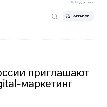
Поддержка
О МТС
я информация
Контакты
КАТАЛОГ
Медиа-центр
кты
Новости в регионе
Инвесторам и акционерам
ция акционерам
Документы
роль и аудит
Рынок акций
й
Описание
р
Реквизиты
Контакты
Устойчивое развитие
Комплаенс и деловая этика
На главную
оссии приглашают
ital-маркетинг