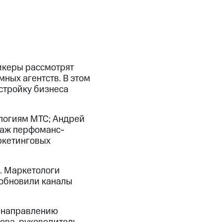
пикеры рассмотрят
ных агентств. В этом
стройку бизнеса
логиям МТС; Андрей
одаж перфоманс-
ркетинговых
. Маркетологи
 обновили каналы
о направлению