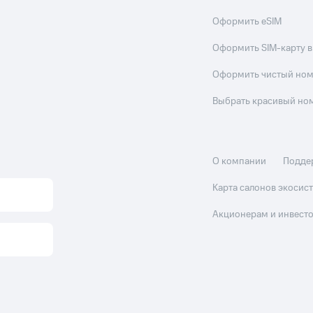
Оформить eSIM
Оформить SIM-карту в
Оформить чистый но
Выбрать красивый но
О компании
Подде
Карта салонов экоси
Акционерам и инвест