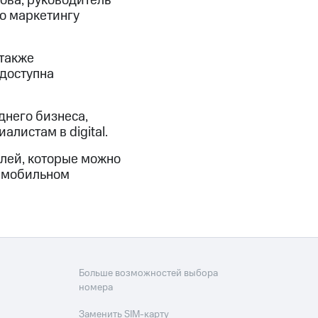
кова, руководитель
о маркетингу
 также
 доступна
днего бизнеса,
листам в digital.
блей, которые можно
в мобильном
Больше возможностей выбора
номера
Заменить SIM-карту