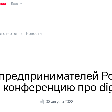
ании
Еще
ТС
Пресс-релизы
МТС о технологиях
ТС
История компании
Руководство региона
Правова
стижения
Интервью
Финансовая отчетность
Конта
 и отчеты
Новости
тивный секретарь
Раскрытие информации
Информа
ный кабинет акционера
Акционерный капитал
Конт
Порядок выкупа акций
Дивиденды
Рынок облигаци
 погашении именных облигаций
Другое
Регистрато
 предпринимателей Р
 конференцию про dig
03 августа 2022