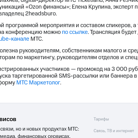
ахнев, digital-директор МТС Ticketland; Анна Резчи
никаций «Ozon финансы»; Елена Крупина, эксперт п
владелец 2headsburo.
ой программой мероприятия и составом спикеров, а
 на конференцию можно
по ссылке
. Трансляция будет
ube-канале
МТС.
олезна руководителям, собственникам малого и сре
орам по маркетингу, руководителям отделов и специа
гистрированных участников — промокод на 3 000 ру
пуска таргетированной SMS-рассылки или баннера 
тформу
МТС Маркетолог
.
рвисов
Тарифы
 связи, но и новых продуктах МТС:
Связь, ТВ и интернет
 медиа, финансовых сервисах,