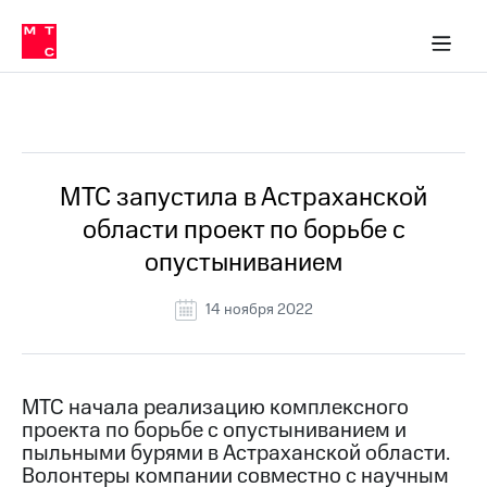
О
сторам и акционерам
Комплаенс и деловая этика
Устойчивое развитие
Медиа-центр
О МТС
О МТС
На главную
компании
О
компании
Стратегия
Стратегия
Все Новости
Карьера
в МТС
Карьера
в МТС
Пресс-
МТС запустила в Астраханской
релизы
История
области проект по борьбе с
компании
МТС
опустыниванием
о технологиях
Руководство
региона
14 ноября 2022
Правовая
информация
Контакты
МТС начала реализацию комплексного
проекта по борьбе с опустыниванием и
Медиа-центр
пыльными бурями в Астраханской области.
Пресс-
Волонтеры компании совместно с научным
релизы