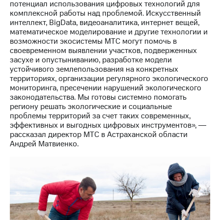
Раскрытие
потенциал использования цифровых технологий для
информации
комплексной работы над проблемой. Искусственный
Информация
интеллект, BigData, видеоаналитика, интернет вещей,
акционерам
математическое моделирование и другие технологии и
Документы
возможности экосистемы МТС могут помочь в
ПАО
своевременном выявлении участков, подверженных
"МТС"
засухе и опустыниванию, разработке модели
Собрания
устойчивого землепользования на конкретных
акционеров
территориях, организации регулярного экологического
Личный
мониторинга, пресечении нарушений экологического
кабинет
законодательства. Мы готовы системно помогать
акционера
региону решать экологические и социальные
Акционерный
проблемы территорий за счет таких современных,
капитал
эффективных и выгодных цифровых инструментов», ―
Контроль
рассказал директор МТС в Астраханской области
и
Андрей Матвиенко.
аудит
Рынок
акций
Описание
Программа
приобретения
Порядок