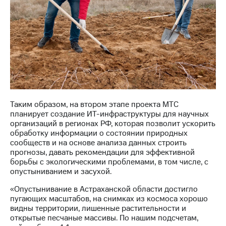
выкупа
акций
Дивиденды
Рынок
облигаций
Описание
Еврооблигации-2023
Уведомление
о
погашении
Таким образом, на втором этапе проекта МТС
именных
планирует создание ИТ-инфраструктуры для научных
облигаций
организаций в регионах РФ, которая позволит ускорить
Другое
обработку информации о состоянии природных
сообществ и на основе анализа данных строить
Регистратор
прогнозы, давать рекомендации для эффективной
Реквизиты
борьбы с экологическими проблемами, в том числе, с
Контакты
опустыниванием и засухой.
йчивое развитие
«Опустынивание в Астраханской области достигло
и деловая этика
пугающих масштабов, на снимках из космоса хорошо
На главную
видны территории, лишенные растительности и
открытые песчаные массивы. По нашим подсчетам,