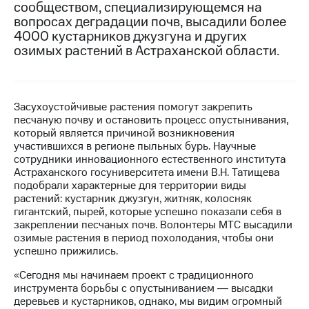
сообществом, специализирующемся на
вопросах деградации почв, высадили более
МТС
4000 кустарников джузгуна и других
о технологиях
озимых растений в Астраханской области.
Достижения
Интервью
Засухоустойчивые растения помогут закрепить
Финансовая
песчаную почву и остановить процесс опустынивания,
отчетность
который является причиной возникновения
участившихся в регионе пыльных бурь. Научные
Контакты
сотрудники инновационного естественного института
Астраханского госуниверситета имени В.Н. Татищева
Новости
подобрали характерные для территории виды
в
растений: кустарник джузгун, житняк, колосняк
регионе
гигантский, пырей, которые успешно показали себя в
закреплении песчаных почв. Волонтеры МТС высадили
м и акционерам
озимые растения в период похолодания, чтобы они
Корпоративное
успешно прижились.
управление
«Сегодня мы начинаем проект с традиционного
Корпоративный
инструмента борьбы с опустыниванием ― высадки
секретарь
деревьев и кустарников, однако, мы видим огромный