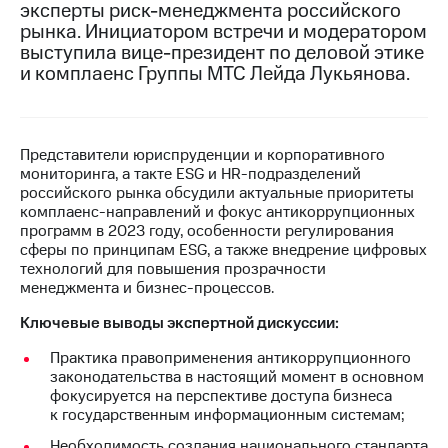
эксперты риск-менеджмента российского
рынка. Инициатором встречи и модератором
МТС
выступила вице-президент по деловой этике
о технологиях
и комплаенс Группы МТС Лейда Лукьянова.
Достижения
Интервью
Представители юриспруденции и корпоративного
Финансовая
мониторинга, а такте ESG и HR-подразделений
отчетность
российского рынка обсудили актуальные приоритеты
комплаенс-направлений и фокус антикоррупционных
Контакты
программ в 2023 году, особенности регулирования
сферы по принципам ESG, а также внедрение цифровых
Новости
технологий для повышения прозрачности
в
менеджмента и бизнес-процессов.
регионе
Ключевые выводы экспертной дискуссии:
м и акционерам
Корпоративное
Практика правоприменения антикоррупционного
управление
законодательства в настоящий момент в основном
фокусируется на перспективе доступа бизнеса
Корпоративный
к государственным информационным системам;
секретарь
Необходимость создания национального стандарта