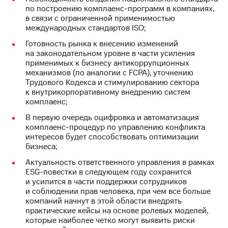
Раскрытие
по построению комплаенс-программ в компаниях,
информации
в связи с ограниченной применимостью
Информация
международных стандартов ISO;
акционерам
Документы
Готовность рынка к внесению изменений
ПАО
на законодательном уровне в части усиления
"МТС"
применимых к бизнесу антикоррупционных
Собрания
механизмов (по аналогии с FCPA), уточнению
акционеров
Трудового Кодекса и стимулированию сектора
Личный
к внутрикорпоративному внедрению систем
кабинет
комплаенс;
акционера
В первую очередь оцифровка и автоматизация
Акционерный
комплаенс-процедур по управлению конфликта
капитал
интересов будет способствовать оптимизации
Контроль
бизнеса;
и
аудит
Актуальность ответственного управления в рамках
Рынок
ESG-повестки в следующем году сохранится
акций
и усилится в части поддержки сотрудников
и соблюдении прав человека, при чем все больше
Описание
компаний начнут в этой области внедрять
Программа
практические кейсы на основе ролевых моделей,
приобретения
которые наиболее четко могут выявить риски
Порядок