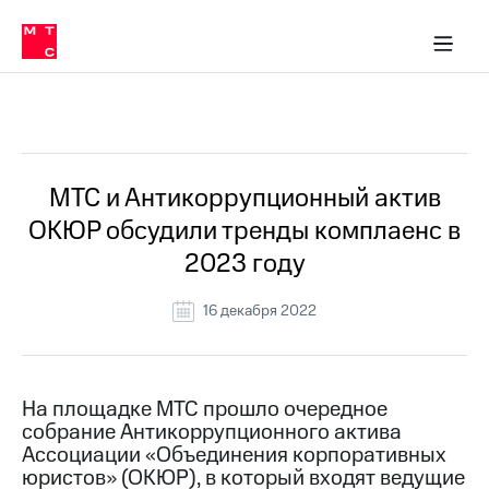
О
сторам и акционерам
Комплаенс и деловая этика
Устойчивое развитие
Медиа-центр
О МТС
О МТС
На главную
компании
О
компании
Стратегия
Стратегия
Все Новости
Карьера
в МТС
Карьера
в МТС
Пресс-
МТС и Антикоррупционный актив
релизы
История
ОКЮР обсудили тренды комплаенс в
компании
МТС
2023 году
о технологиях
Руководство
региона
16 декабря 2022
Правовая
информация
Контакты
На площадке МТС прошло очередное
собрание Антикоррупционного актива
Медиа-центр
Ассоциации «Объединения корпоративных
Пресс-
юристов» (ОКЮР), в который входят ведущие
релизы