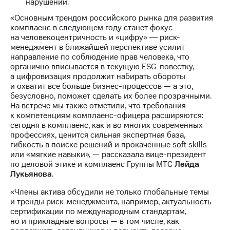
нарушений.
выкупа
акций
«Основным трендом российского рынка для развития
Дивиденды
комплаенс в следующем году станет фокус
Рынок
на человекоцентричность и «цифру» ― риск-
облигаций
менеджмент в ближайшей перспективе усилит
направление по соблюдение прав человека, что
Описание
органично вписывается в текущую ESG-повестку,
Еврооблигации-2023
а цифровизация продолжит набирать обороты
Уведомление
и охватит все больше бизнес-процессов — а это,
о
безусловно, поможет сделать их более прозрачными.
погашении
На встрече мы также отметили, что требования
именных
к компетенциям комплаенс-офицера расширяются:
облигаций
сегодня в комплаенс, как и во многих современных
Другое
профессиях, ценится сильная экспертная база,
гибкость в поиске решений и прокаченные soft skills
Регистратор
или «мягкие навыки», — рассказала вице-президент
Реквизиты
по деловой этике и комплаенс Группы МТС
Лейда
Контакты
Лукьянова
.
йчивое развитие
«Члены актива обсудили не только глобальные темы
и деловая этика
и тренды риск-менеджмента, например, актуальность
На главную
сертификации по международным стандартам,
но и прикладные вопросы — в том числе, как